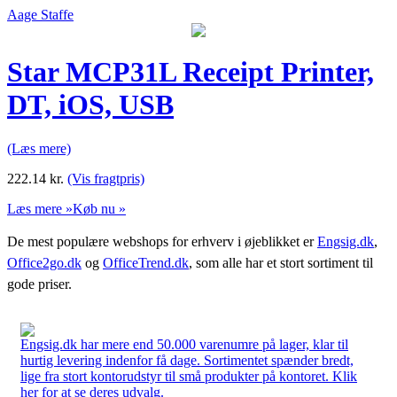
Aage Staffe
Star MCP31L Receipt Printer,
DT, iOS, USB
(Læs mere)
222.14
kr.
(Vis fragtpris)
Læs mere »
Køb nu »
De mest populære webshops for erhverv i øjeblikket er
Engsig.dk
,
Office2go.dk
og
OfficeTrend.dk
, som alle har et stort sortiment til
gode priser.
Engsig.dk har mere end 50.000 varenumre på lager, klar til
hurtig levering indenfor få dage. Sortimentet spænder bredt,
lige fra stort kontorudstyr til små produkter på kontoret. Klik
her for at se deres udvalg.