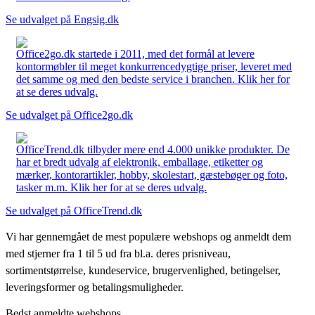
Se udvalget på Engsig.dk
Office2go.dk startede i 2011, med det formål at levere
kontormøbler til meget konkurrencedygtige priser, leveret med
det samme og med den bedste service i branchen. Klik her for
at se deres udvalg.
Se udvalget på Office2go.dk
OfficeTrend.dk tilbyder mere end 4.000 unikke produkter. De
har et bredt udvalg af elektronik, emballage, etiketter og
mærker, kontorartikler, hobby, skolestart, gæstebøger og foto,
tasker m.m. Klik her for at se deres udvalg.
Se udvalget på OfficeTrend.dk
Vi har gennemgået de mest populære webshops og anmeldt dem
med stjerner fra 1 til 5 ud fra bl.a. deres prisniveau,
sortimentstørrelse, kundeservice, brugervenlighed, betingelser,
leveringsformer og betalingsmuligheder.
Bedst anmeldte webshops