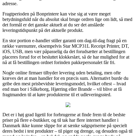
adresse.
Fragtperioden på Bonprintere kan vise sig at være meget
betydningsfuld når du absolut skal bruge ordren lige om lidt, så med
det formål er det ganske aktuelt at du ser det anslåede
leveringstidspunkt på det aktuelle produkt.
En stor portion e-handler stiller garanti om dag-til-dag fragt på en
række varenumre, eksempelvis Star MCP31L Receipt Printer, DT,
iOS, USB, men vær påpasselig da det forudsætter at bestillingen
placeres forud for et besluttet klokkeslæt, så de har mulighed for at
nå at få bestillingen ordnet forinden pakkepersonalet får fri.
Nogle online firmaer tilbyder levering uden betaling, men ofte
kræves det at man handler for en præcis sum. Alternativt burde du
gribe den mest prisbevidste leveringsmodel, hvilket oftest – hvad
end man bor i Silkeborg, Hjørring eller Brande – vil blive at få
fragtmanden til at køre produkterne til et udleveringssted.
Det er i høj grad ligetil for forbrugerne at finde frem til de bedste
priser på flere e-butikker, og til tak har flere internet handler i
Danmark ikke kunne slippe for at sænke salgspriserne på specielt
deres bedst i test produkter – til piger og drenge, og desuden også til