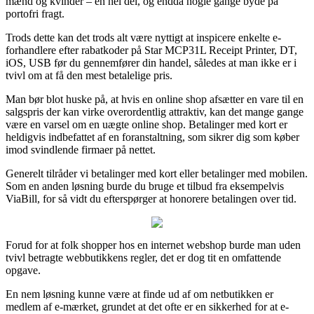
mænd og kvinder – en hel del, og endda nogle gange byde på
portofri fragt.
Trods dette kan det trods alt være nyttigt at inspicere enkelte e-
forhandlere efter rabatkoder på Star MCP31L Receipt Printer, DT,
iOS, USB før du gennemfører din handel, således at man ikke er i
tvivl om at få den mest betalelige pris.
Man bør blot huske på, at hvis en online shop afsætter en vare til en
salgspris der kan virke overordentlig attraktiv, kan det mange gange
være en varsel om en uægte online shop. Betalinger med kort er
heldigvis indbefattet af en foranstaltning, som sikrer dig som køber
imod svindlende firmaer på nettet.
Generelt tilråder vi betalinger med kort eller betalinger med mobilen.
Som en anden løsning burde du bruge et tilbud fra eksempelvis
ViaBill, for så vidt du efterspørger at honorere betalingen over tid.
Forud for at folk shopper hos en internet webshop burde man uden
tvivl betragte webbutikkens regler, det er dog tit en omfattende
opgave.
En nem løsning kunne være at finde ud af om netbutikken er
medlem af e-mærket, grundet at det ofte er en sikkerhed for at e-