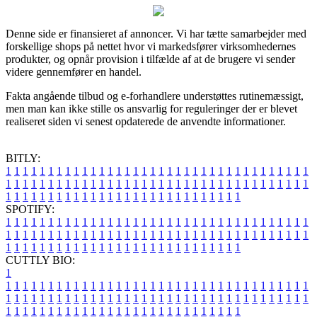
Denne side er finansieret af annoncer. Vi har tætte samarbejder med
forskellige shops på nettet hvor vi markedsfører virksomhedernes
produkter, og opnår provision i tilfælde af at de brugere vi sender
videre gennemfører en handel.
Fakta angående tilbud og e-forhandlere understøttes rutinemæssigt,
men man kan ikke stille os ansvarlig for reguleringer der er blevet
realiseret siden vi senest opdaterede de anvendte informationer.
BITLY:
1
1
1
1
1
1
1
1
1
1
1
1
1
1
1
1
1
1
1
1
1
1
1
1
1
1
1
1
1
1
1
1
1
1
1
1
1
1
1
1
1
1
1
1
1
1
1
1
1
1
1
1
1
1
1
1
1
1
1
1
1
1
1
1
1
1
1
1
1
1
1
1
1
1
1
1
1
1
1
1
1
1
1
1
1
1
1
1
1
1
1
1
1
1
1
1
1
1
1
1
SPOTIFY:
1
1
1
1
1
1
1
1
1
1
1
1
1
1
1
1
1
1
1
1
1
1
1
1
1
1
1
1
1
1
1
1
1
1
1
1
1
1
1
1
1
1
1
1
1
1
1
1
1
1
1
1
1
1
1
1
1
1
1
1
1
1
1
1
1
1
1
1
1
1
1
1
1
1
1
1
1
1
1
1
1
1
1
1
1
1
1
1
1
1
1
1
1
1
1
1
1
1
1
1
CUTTLY BIO:
1
1
1
1
1
1
1
1
1
1
1
1
1
1
1
1
1
1
1
1
1
1
1
1
1
1
1
1
1
1
1
1
1
1
1
1
1
1
1
1
1
1
1
1
1
1
1
1
1
1
1
1
1
1
1
1
1
1
1
1
1
1
1
1
1
1
1
1
1
1
1
1
1
1
1
1
1
1
1
1
1
1
1
1
1
1
1
1
1
1
1
1
1
1
1
1
1
1
1
1
1