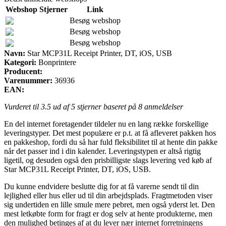
Webshop
Stjerner
Link
Besøg webshop
Besøg webshop
Besøg webshop
Navn:
Star MCP31L Receipt Printer, DT, iOS, USB
Kategori:
Bonprintere
Producent:
Varenummer:
36936
EAN:
Vurderet til
3.5
ud af 5 stjerner baseret på
8
anmeldelser
En del internet foretagender tildeler nu en lang række forskellige
leveringstyper. Det mest populære er p.t. at få afleveret pakken hos
en pakkeshop, fordi du så har fuld fleksibilitet til at hente din pakke
når det passer ind i din kalender. Leveringstypen er altså rigtig
ligetil, og desuden også den prisbilligste slags levering ved køb af
Star MCP31L Receipt Printer, DT, iOS, USB.
Du kunne endvidere beslutte dig for at få varerne sendt til din
lejlighed eller hus eller ud til din arbejdsplads. Fragtmetoden viser
sig undertiden en lille smule mere pebret, men også yderst let. Den
mest letkøbte form for fragt er dog selv at hente produkterne, men
den mulighed betinges af at du lever nær internet forretningens