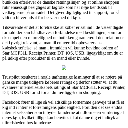
butikken efterlever de danske retningslinjer, og at online shoppen
rutinemæssigt besigtiges af fagfolk som har nøje kendskab til
vedtægterne på området. Det giver dig lejlighed til support, for så
vidt du bliver udsat for besvær med dit køb.
Tilsvarende er det at foretrække at køber er sat ind i de væsentligste
forhold der kan håndhæves i forbindelse med bestillingen, som for
eksempel den returrettighed netbutikken garanterer. I den relation er
det i øvrigt relevant, at man til enhver tid opbevarer ens
købsbekræftelse, så man i fremtiden vil kunne bevidne ordren af
Star MCP31L Receipt Printer, DT, iOS, USB, ligegyldigt om du er
på udkig efter produkter til en mand eller kvinde.
Trustpilot resulterer i nogle uafhængige løsninger til at se nøjere på
ganske mange tidligere køberes ratings og derfor støtter vi, at du
evaluerer internet selskabets ratings af Star MCP31L Receipt Printer,
DT, iOS, USB forud for at du færdiggør din shopping.
Facebook fører til lige så vel adskillige fornemme genveje til at få et
kig ind i internet forretningens pålidelighed. Foruden det ses endda
internet selskaber som tilbyder kunderne at udforme en vurdering af
deres køb, hvilket tillige kan benyttes til at danne dig et indtryk af
tilfredsheden hos kunderne.