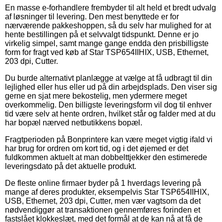
En masse e-forhandlere frembyder til alt held et bredt udvalg
af løsninger til levering. Den mest benyttede er for
nærværende pakkeshoppen, så du selv har mulighed for at
hente bestillingen på et selvvalgt tidspunkt. Denne er jo
virkelig simpel, samt mange gange endda den prisbilligste
form for fragt ved køb af Star TSP654IIHIX, USB, Ethernet,
203 dpi, Cutter.
Du burde alternativt planlægge at vælge at få udbragt til din
lejlighed eller hus eller ud på din arbejdsplads. Den viser sig
gerne en sjat mere bekostelig, men ydermere meget
overkommelig. Den billigste leveringsform vil dog til enhver
tid være selv at hente ordren, hvilket står og falder med at du
har bopæl nærved netbutikkens bopæl.
Fragtperioden på Bonprintere kan være meget vigtig ifald vi
har brug for ordren om kort tid, og i det øjemed er det
fuldkommen aktuelt at man dobbelttjekker den estimerede
leveringsdato på det aktuelle produkt.
De fleste online firmaer byder på 1 hverdags levering på
mange af deres produkter, eksempelvis Star TSP654IIHIX,
USB, Ethernet, 203 dpi, Cutter, men vær vagtsom da det
nødvendiggør at transaktionen gennemføres forinden et
fastslået klokkeslæt, med det formål at de kan nå at få de