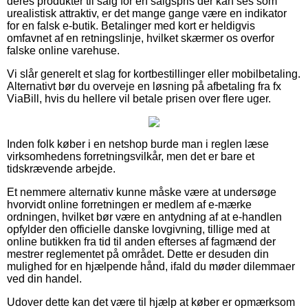
deres produkter til salg for en salgspris der kan ses som
urealistisk attraktiv, er det mange gange være en indikator
for en falsk e-butik. Betalinger med kort er heldigvis
omfavnet af en retningslinje, hvilket skærmer os overfor
falske online varehuse.
Vi slår generelt et slag for kortbestillinger eller mobilbetaling.
Alternativt bør du overveje en løsning på afbetaling fra fx
ViaBill, hvis du hellere vil betale prisen over flere uger.
Inden folk køber i en netshop burde man i reglen læse
virksomhedens forretningsvilkår, men det er bare et
tidskrævende arbejde.
Et nemmere alternativ kunne måske være at undersøge
hvorvidt online forretningen er medlem af e-mærke
ordningen, hvilket bør være en antydning af at e-handlen
opfylder den officielle danske lovgivning, tillige med at
online butikken fra tid til anden efterses af fagmænd der
mestrer reglementet på området. Dette er desuden din
mulighed for en hjælpende hånd, ifald du møder dilemmaer
ved din handel.
Udover dette kan det være til hjælp at køber er opmærksom