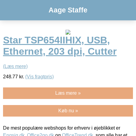
Aage Staffe
Star TSP654IIHIX, USB,
Ethernet, 203 dpi, Cutter
(Læs mere)
248.77
kr.
(Vis fragtpris)
Læs mere »
Køb nu »
De mest populære webshops for erhverv i øjeblikket er
Engsig.dk
,
Office2go.dk
og
OfficeTrend.dk
, som alle har et