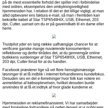
på de mest essentielle forhold der spiller ind i forbindelse
med ordren, eksempelvis den ombytningsrettighed
hjemmesiden har. I relation til det er det tillige vigtigt, at man
altid opbevarer ens faktura e-mail, så man i fremtiden kan
bekræfte købet af Star TSP654IIHIX, USB, Ethernet, 203
dpi, Cutter, uanset om du er på gaveindkøb til en dame eller
herre.
Trustpilot yder en lang række uafhængige chancer for at
verificere ganske mange nuværende konsumenters
reflektioner og derfor tilrådes det, at du gennemgår online
butikkens vurderinger af Star TSP654IIHIX, USB, Ethernet,
203 dpi, Cutter forud for at du handler.
Facebook præsterer lige så vel flere hensigtsmæssige
løsninger til at få indblik i internet forhandlerens kundefokus.
Desuden ses en del e-forretninger hvor folk kan notere en
anmeldelse af købsoplevelsen, hvilket desuden burde
anvendes til at få et indtryk af hvor glade kunderne er.
Hjemmesiden er reklamefinansieret. Vi har samarbejder
med forskellige forhandlere på nettet derved at vi publicerer