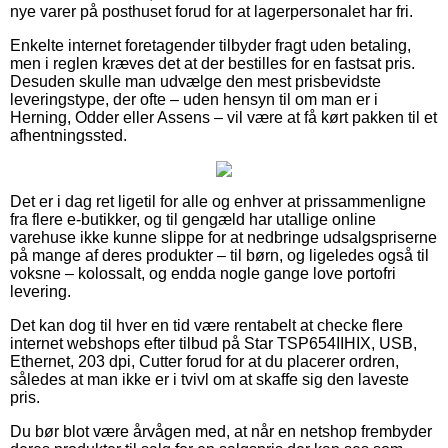
nye varer på posthuset forud for at lagerpersonalet har fri.
Enkelte internet foretagender tilbyder fragt uden betaling,
men i reglen kræves det at der bestilles for en fastsat pris.
Desuden skulle man udvælge den mest prisbevidste
leveringstype, der ofte – uden hensyn til om man er i
Herning, Odder eller Assens – vil være at få kørt pakken til et
afhentningssted.
Det er i dag ret ligetil for alle og enhver at prissammenligne
fra flere e-butikker, og til gengæld har utallige online
varehuse ikke kunne slippe for at nedbringe udsalgspriserne
på mange af deres produkter – til børn, og ligeledes også til
voksne – kolossalt, og endda nogle gange love portofri
levering.
Det kan dog til hver en tid være rentabelt at checke flere
internet webshops efter tilbud på Star TSP654IIHIX, USB,
Ethernet, 203 dpi, Cutter forud for at du placerer ordren,
således at man ikke er i tvivl om at skaffe sig den laveste
pris.
Du bør blot være årvågen med, at når en netshop frembyder