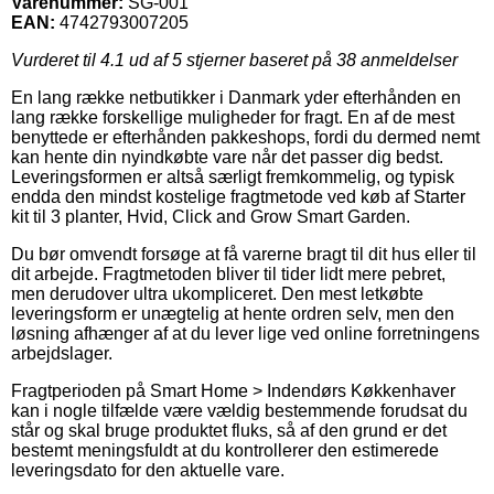
Varenummer:
SG-001
EAN:
4742793007205
Vurderet til
4.1
ud af 5 stjerner baseret på
38
anmeldelser
En lang række netbutikker i Danmark yder efterhånden en
lang række forskellige muligheder for fragt. En af de mest
benyttede er efterhånden pakkeshops, fordi du dermed nemt
kan hente din nyindkøbte vare når det passer dig bedst.
Leveringsformen er altså særligt fremkommelig, og typisk
endda den mindst kostelige fragtmetode ved køb af Starter
kit til 3 planter, Hvid, Click and Grow Smart Garden.
Du bør omvendt forsøge at få varerne bragt til dit hus eller til
dit arbejde. Fragtmetoden bliver til tider lidt mere pebret,
men derudover ultra ukompliceret. Den mest letkøbte
leveringsform er unægtelig at hente ordren selv, men den
løsning afhænger af at du lever lige ved online forretningens
arbejdslager.
Fragtperioden på Smart Home > Indendørs Køkkenhaver
kan i nogle tilfælde være vældig bestemmende forudsat du
står og skal bruge produktet fluks, så af den grund er det
bestemt meningsfuldt at du kontrollerer den estimerede
leveringsdato for den aktuelle vare.