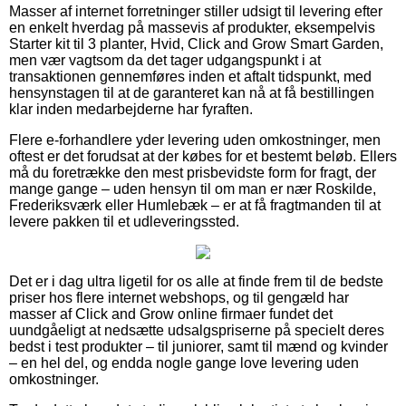
Masser af internet forretninger stiller udsigt til levering efter
en enkelt hverdag på massevis af produkter, eksempelvis
Starter kit til 3 planter, Hvid, Click and Grow Smart Garden,
men vær vagtsom da det tager udgangspunkt i at
transaktionen gennemføres inden et aftalt tidspunkt, med
hensynstagen til at de garanteret kan nå at få bestillingen
klar inden medarbejderne har fyraften.
Flere e-forhandlere yder levering uden omkostninger, men
oftest er det forudsat at der købes for et bestemt beløb. Ellers
må du foretrække den mest prisbevidste form for fragt, der
mange gange – uden hensyn til om man er nær Roskilde,
Frederiksværk eller Humlebæk – er at få fragtmanden til at
levere pakken til et udleveringssted.
Det er i dag ultra ligetil for os alle at finde frem til de bedste
priser hos flere internet webshops, og til gengæld har
masser af Click and Grow online firmaer fundet det
uundgåeligt at nedsætte udsalgspriserne på specielt deres
bedst i test produkter – til juniorer, samt til mænd og kvinder
– en hel del, og endda nogle gange love levering uden
omkostninger.