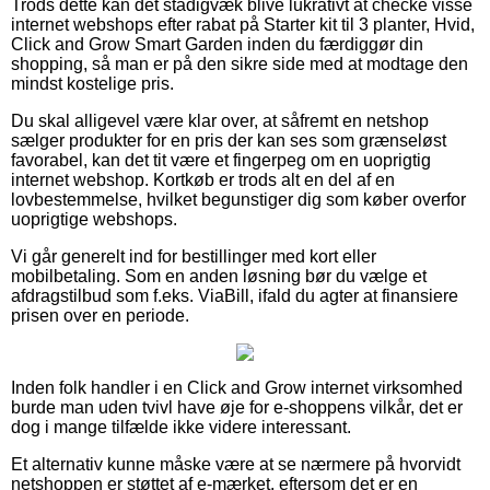
Trods dette kan det stadigvæk blive lukrativt at checke visse
internet webshops efter rabat på Starter kit til 3 planter, Hvid,
Click and Grow Smart Garden inden du færdiggør din
shopping, så man er på den sikre side med at modtage den
mindst kostelige pris.
Du skal alligevel være klar over, at såfremt en netshop
sælger produkter for en pris der kan ses som grænseløst
favorabel, kan det tit være et fingerpeg om en uoprigtig
internet webshop. Kortkøb er trods alt en del af en
lovbestemmelse, hvilket begunstiger dig som køber overfor
uoprigtige webshops.
Vi går generelt ind for bestillinger med kort eller
mobilbetaling. Som en anden løsning bør du vælge et
afdragstilbud som f.eks. ViaBill, ifald du agter at finansiere
prisen over en periode.
Inden folk handler i en Click and Grow internet virksomhed
burde man uden tvivl have øje for e-shoppens vilkår, det er
dog i mange tilfælde ikke videre interessant.
Et alternativ kunne måske være at se nærmere på hvorvidt
netshoppen er støttet af e-mærket, eftersom det er en