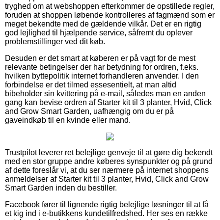
tryghed om at webshoppen efterkommer de opstillede regler,
foruden at shoppen løbende kontrolleres af fagmænd som er
meget bekendte med de gældende vilkår. Det er en rigtig
god lejlighed til hjælpende service, såfremt du oplever
problemstillinger ved dit køb.
Desuden er det smart at køberen er på vagt for de mest
relevante betingelser der har betydning for ordren, f.eks.
hvilken byttepolitik internet forhandleren anvender. I den
forbindelse er det tilmed essesentielt, at man altid
bibeholder sin kvittering på e-mail, således man en anden
gang kan bevise ordren af Starter kit til 3 planter, Hvid, Click
and Grow Smart Garden, uafhængig om du er på
gaveindkøb til en kvinde eller mand.
Trustpilot leverer ret belejlige genveje til at gøre dig bekendt
med en stor gruppe andre køberes synspunkter og på grund
af dette foreslår vi, at du ser nærmere på internet shoppens
anmeldelser af Starter kit til 3 planter, Hvid, Click and Grow
Smart Garden inden du bestiller.
Facebook fører til lignende rigtig belejlige løsninger til at få
et kig ind i e-butikkens kundetilfredshed. Her ses en række