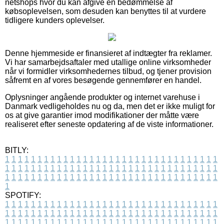
netshops hvor du kan afgive en bedømmelse af
købsoplevelsen, som desuden kan benyttes til at vurdere
tidligere kunders oplevelser.
Denne hjemmeside er finansieret af indtægter fra reklamer.
Vi har samarbejdsaftaler med utallige online virksomheder
når vi formidler virksomhedernes tilbud, og tjener provision
såfremt en af vores besøgende gennemfører en handel.
Oplysninger angående produkter og internet varehuse i
Danmark vedligeholdes nu og da, men det er ikke muligt for
os at give garantier imod modifikationer der måtte være
realiseret efter seneste opdatering af de viste informationer.
BITLY:
1
1
1
1
1
1
1
1
1
1
1
1
1
1
1
1
1
1
1
1
1
1
1
1
1
1
1
1
1
1
1
1
1
1
1
1
1
1
1
1
1
1
1
1
1
1
1
1
1
1
1
1
1
1
1
1
1
1
1
1
1
1
1
1
1
1
1
1
1
1
1
1
1
1
1
1
1
1
1
1
1
1
1
1
1
1
1
1
1
1
1
1
1
1
1
1
1
1
1
1
SPOTIFY:
1
1
1
1
1
1
1
1
1
1
1
1
1
1
1
1
1
1
1
1
1
1
1
1
1
1
1
1
1
1
1
1
1
1
1
1
1
1
1
1
1
1
1
1
1
1
1
1
1
1
1
1
1
1
1
1
1
1
1
1
1
1
1
1
1
1
1
1
1
1
1
1
1
1
1
1
1
1
1
1
1
1
1
1
1
1
1
1
1
1
1
1
1
1
1
1
1
1
1