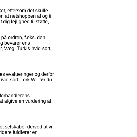
et, eftersom det skulle
n at netshoppen af og til
g lejlighed til støtte,
 på ordren, f.eks. den
ig bevarer ens
er, Væg, Turkis-hvid-sort,
eres evalueringer og derfor
-hvid-sort, Tork W1 før du
 forhandlerens
t afgive en vurdering af
et selskaber derved at vi
idere fuldfører en