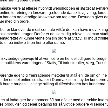
it ikke særlig spændende.
 måske være at efterse hvorvidt webshoppen er støttet af e-mærk
 online forretningen forsvarer gældende dansk lovgivning, forude
som har den nødvendige knowhow om reglerne. Desuden giver det di
er med din ordre.
ber er klar over de mest centrale vilkår der kan have indvirkning
irksomheden bruger. Derfor er det samtidig relevant, at man stad
emadrettet vil kunne vidne om sin ordre af Stativ, Til industrirull
 er på indkøb til en herre eller dame.
 ønskværdige genveje til at verificere en hel del tidligere forbrug
 netbutikkens vurderinger af Stativ, Til industriruller, Væg, Turkis
arende egentlig fremragende metoder til at få en idé om online
 der en del online selskaber i Danmark som tilbyder kunderne a
å burde bruges til at tage stilling til tilfredsheden hos kunderne.
ret af indtægter fra annoncer. Vi har aftaler med en række intern
 produkter, og tjener betaling for så vidt de brugere vi sender v