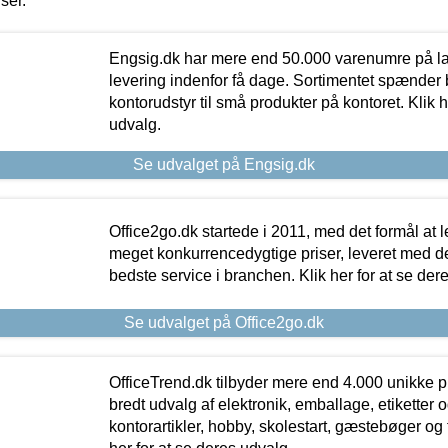
iser.
Engsig.dk har mere end 50.000 varenumre på lager
levering indenfor få dage. Sortimentet spænder br
kontorudstyr til små produkter på kontoret. Klik h
udvalg.
Se udvalget på Engsig.dk
Office2go.dk startede i 2011, med det formål at l
meget konkurrencedygtige priser, leveret med
bedste service i branchen. Klik her for at se der
Se udvalget på Office2go.dk
OfficeTrend.dk tilbyder mere end 4.000 unikke p
bredt udvalg af elektronik, emballage, etiketter 
kontorartikler, hobby, skolestart, gæstebøger og 