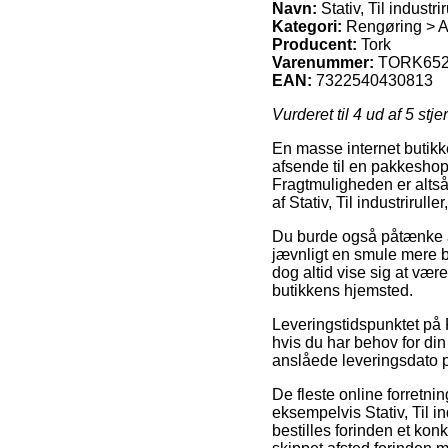
Navn:
Stativ, Til industr
Kategori:
Rengøring > Af
Producent:
Tork
Varenummer:
TORK652
EAN:
7322540430813
Vurderet til
4
ud af 5 stje
En masse internet butikk
afsende til en pakkeshop,
Fragtmuligheden er altså
af Stativ, Til industrirull
Du burde også påtænke at b
jævnligt en smule mere b
dog altid vise sig at vær
butikkens hjemsted.
Leveringstidspunktet på 
hvis du har behov for di
anslåede leveringsdato p
De fleste online forretni
eksempelvis Stativ, Til i
bestilles forinden et kon