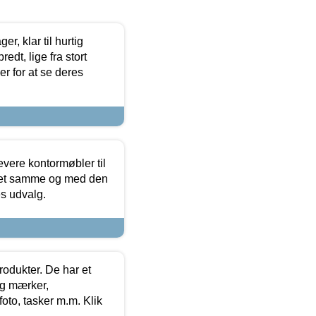
, klar til hurtig
edt, lige fra stort
er for at se deres
evere kontormøbler til
 det samme og med den
es udvalg.
rodukter. De har et
og mærker,
foto, tasker m.m. Klik