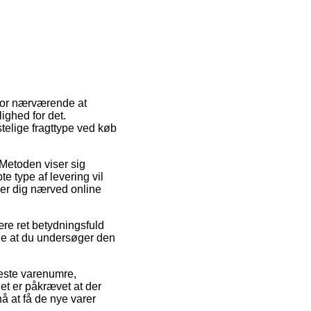
 for nærværende at
ighed for det.
elige fragttype ved køb
. Metoden viser sig
 type af levering vil
der dig nærved online
ære ret betydningsfuld
de at du undersøger den
leste varenumre,
det er påkrævet at der
nå at få de nye varer