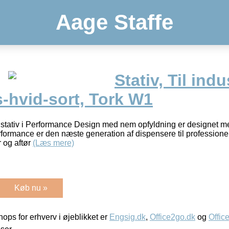
Aage Staffe
Stativ, Til indu
-hvid-sort, Tork W1
tativ i Performance Design med nem opfyldning er designet med
formance er den næste generation af dispensere til professionel 
 og aftør
(Læs mere)
Køb nu »
ps for erhverv i øjeblikket er
Engsig.dk
,
Office2go.dk
og
Offic