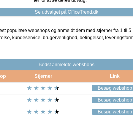
her for at se deres udvalg.
Se udvalget på OfficeTrend.dk
t populære webshops og anmeldt dem med stjerner fra 1 til 5 ud
rrelse, kundeservice, brugervenlighed, betingelser, leveringsfor
Bedst anmeldte webshops
op
Stjerner
Link
Besøg webshop
Besøg webshop
Besøg webshop