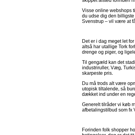
skippet afsted forinden 
Visse online webshops til
du udse dig den billigste
Svenstrup – vil være at f
Det er i dag meget let fo
altså har utallige Tork fo
drenge og piger, og ligel
Til gengæld kan det stadi
industriruller, Væg, Turk
skarpeste pris.
Du må trods alt være opmæ
utopisk tiltalende, så b
dækket ind under en rege
Generelt tilråder vi køb 
afbetalingstilbud som fx V
Forinden folk shopper ho