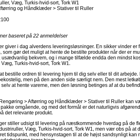
iruller, Væg, Turkis-hvid-sort, Tork W1
tørring og Håndklæder > Stativer til Ruller
100
rner baseret på
22
anmeldelser
er giver i dag alverdens leveringsløsninger. En sikker vinder er
 som gør det muligt at hente de bestilte produkter når der er mul
 usædvanlig bekvem, og i mange tilfælde endda den mindst kost
er, Væg, Turkis-hvid-sort, Tork W1.
estille ordren til levering hjem til dig selv eller til dit arbejde
ekostelig, men på den anden side særligt nem. Den mest letkøbte
e selv at hente varerne, men den løsning betinges af at du befin
Rengøring > Aftørring og Håndklæder > Stativer til Ruller kan v
n pakke omgående, og med det formål er det naturligvis afgøren
å det relevante produkt.
nger stiller udsigt til levering på næstkommende hverdag på de f
ndustriruller, Væg, Turkis-hvid-sort, Tork W1, men vær obs på at 
kret tidspunkt, med hensynstagen til at de højst sandsynligt kan 