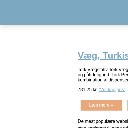
Væg, Turkis
Tork Vægstativ Tork Vægs
og pålidelighed. Tork Per
kombination af dispenser
781.25
kr.
(Vis fragtpris)
Læs mere »
De mest populære websho