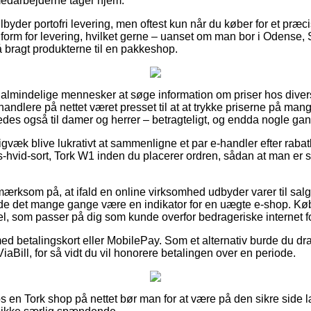
medarbejderne tager hjem.
byder portofri levering, men oftest kun når du køber for et præci
 form for levering, hvilket gerne – uanset om man bor i Odense,
å bragt produkterne til en pakkeshop.
r almindelige mennesker at søge information om priser hos divers
rhandlere på nettet været presset til at at trykke priserne på mang
edes også til damer og herrer – betragteligt, og endda nogle gang
gvæk blive lukrativt at sammenligne et par e-handler efter rabatk
is-hvid-sort, Tork W1 inden du placerer ordren, sådan at man er 
rksom på, at ifald en online virksomhed udbyder varer til salg 
urde det mange gange være en indikator for en uægte e-shop. Køb 
l, som passer på dig som kunde overfor bedrageriske internet fo
med betalingskort eller MobilePay. Som et alternativ burde du dra
iaBill, for så vidt du vil honorere betalingen over en periode.
s en Tork shop på nettet bør man for at være på den sikre side