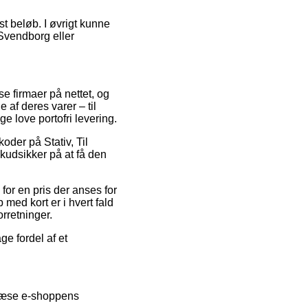
st beløb. I øvrigt kunne
 Svendborg eller
e firmaer på nettet, og
e af deres varer – til
e love portofri levering.
oder på Stativ, Til
skudsikker på at få den
for en pris der anses for
med kort er i hvert fald
rretninger.
ge fordel af et
 læse e-shoppens