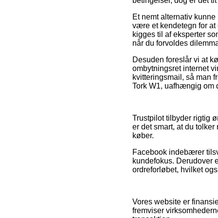
betingelser, dog er det t
Et nemt alternativ kunne
være et kendetegn for at
kigges til af eksperter 
når du forvoldes dilemma
Desuden foreslår vi at kø
ombytningsret internet v
kvitteringsmail, så man fr
Tork W1, uafhængig om du
Trustpilot tilbyder rigtig
er det smart, at du tolker
køber.
Facebook indebærer tilsv
kundefokus. Derudover er
ordreforløbet, hvilket ogs
Vores website er finansie
fremviser virksomhedernes