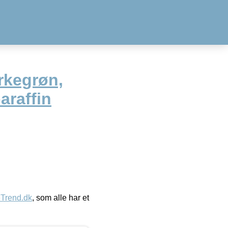
rkegrøn,
araffin
eTrend.dk
, som alle har et