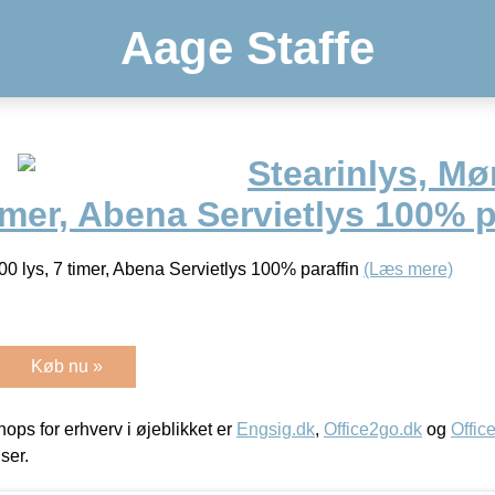
Aage Staffe
Stearinlys, Mø
timer, Abena Servietlys 100% p
00 lys, 7 timer, Abena Servietlys 100% paraffin
(Læs mere)
Køb nu »
ps for erhverv i øjeblikket er
Engsig.dk
,
Office2go.dk
og
Offic
iser.