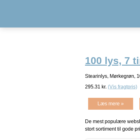
100 lys, 7 
Stearinlys, Mørkegrøn, 1
295.31
kr.
(Vis fragtpris)
Læs mere »
De mest populære websho
stort sortiment til gode pr