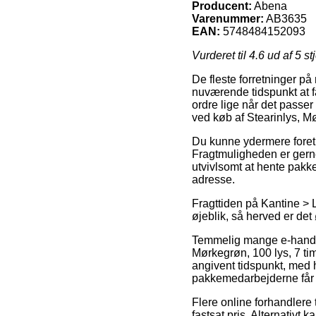
Producent:
Abena
Varenummer:
AB3635
EAN:
5748484152093
Vurderet til
4.6
ud af 5 st
De fleste forretninger på 
nuværende tidspunkt at f
ordre lige når det passer
ved køb af Stearinlys, Mø
Du kunne ydermere foretræ
Fragtmuligheden er gerne
utvivlsomt at hente pakk
adresse.
Fragttiden på Kantine > 
øjeblik, så herved er det 
Temmelig mange e-handler
Mørkegrøn, 100 lys, 7 ti
angivent tidspunkt, med h
pakkemedarbejderne får f
Flere online forhandlere 
fastsat pris. Alternativt