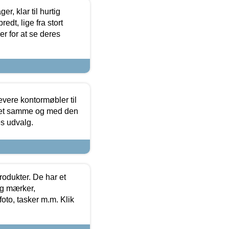
, klar til hurtig
edt, lige fra stort
er for at se deres
evere kontormøbler til
 det samme og med den
es udvalg.
rodukter. De har et
og mærker,
foto, tasker m.m. Klik