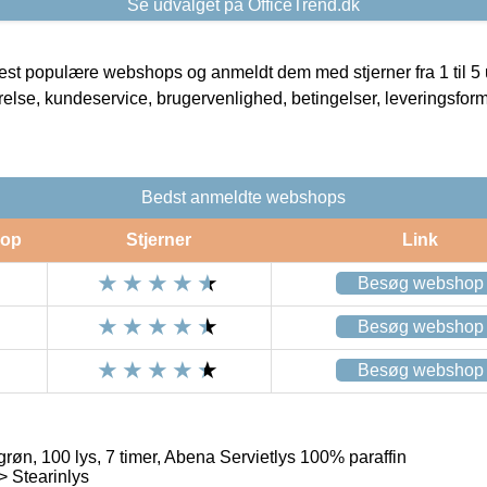
Se udvalget på OfficeTrend.dk
t populære webshops og anmeldt dem med stjerner fra 1 til 5 ud
rrelse, kundeservice, brugervenlighed, betingelser, leveringsfor
Bedst anmeldte webshops
op
Stjerner
Link
Besøg webshop
Besøg webshop
Besøg webshop
røn, 100 lys, 7 timer, Abena Servietlys 100% paraffin
> Stearinlys