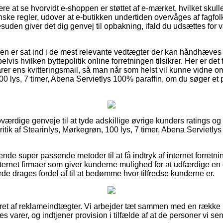
 at se hvorvidt e-shoppen er støttet af e-mærket, hvilket skulle
ske regler, udover at e-butikken undertiden overvåges af fagfolk
suden giver det dig genvej til opbakning, ifald du udsættes for
unden er sat ind i de mest relevante vedtægter der kan håndhæves
vis hvilken byttepolitik online forretningen tilsikrer. Her er det t
arer ens kvitteringsmail, så man når som helst vil kunne vidne o
0 lys, 7 timer, Abena Servietlys 100% paraffin, om du søger et pr
troværdige genveje til at tyde adskillige øvrige kunders ratings o
tik af Stearinlys, Mørkegrøn, 100 lys, 7 timer, Abena Servietlys
ende super passende metoder til at få indtryk af internet forretn
ternet firmaer som giver kunderne mulighed for at udfærdige en 
drages fordel af til at bedømme hvor tilfredse kunderne er.
eret af reklameindtægter. Vi arbejder tæt sammen med en række 
s varer, og indtjener provision i tilfælde af at de personer vi se