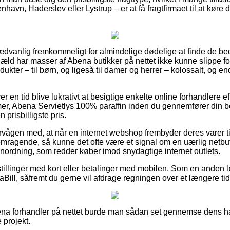
avn, Haderslev eller Lystrup – er at få fragtfirmaet til at køre din
dvanlig fremkommeligt for almindelige dødelige at finde de bedst
gæld har masser af Abena butikker på nettet ikke kunne slippe fo
ukter – til børn, og ligeså til damer og herrer – kolossalt, og 
er en tid blive lukrativt at besigtige enkelte online forhandlere ef
mer, Abena Servietlys 100% paraffin inden du gennemfører din be
 prisbilligste pris.
vågen med, at når en internet webshop frembyder deres varer til
fremragende, så kunne det ofte være et signal om en uærlig netbu
 anordning, som redder køber imod snydagtige internet outlets.
stillinger med kort eller betalinger med mobilen. Som en anden l
iaBill, såfremt du gerne vil afdrage regningen over et længere ti
bena forhandler på nettet burde man sådan set gennemse dens ha
 projekt.