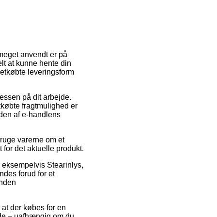
r meget anvendt er på
lt at kunne hente din
 letkøbte leveringsform
ressen på dit arbejde.
købte fragtmulighed er
eden af e-handlens
bruge varerne om et
 for det aktuelle produkt.
 eksempelvis Stearinlys,
des forud for et
inden
m at der købes for en
fælde – uafhængig om du