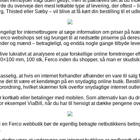
ettet frembyder fragt uden gebyr, men tit påkræves det at du indk
de du overveje den mest letkøbte type af levering, der oftest – 
, Thisted eller Sæby – vil blive at få kørt din bestilling til et ud
ngeligt for internetbrugere at søge information om priser på tværs
rco webshops set sig tvunget til at nedsætte priserne på deres p
vinder og mænd – betragteligt, og endda nogle gange tilbyde leve
ve lukrativt at analysere et par forskellige online forretninger e
×100 mm, 100 stk, Ferco inden du shopper, så man er skudsik
selig, at hvis en internet forhandler afhænder en vare til salg f
nne det tit være et kendetegn på en snydagtig online butik. Bestil
orordning, hvilket skærmer folk overfor snydagtige internet outle
for kortkøb eller betalinger med mobilen. Som alternativ kan du d
r eksempel ViaBill, når du har til hensigt at dække pengene over
er i en Ferco webbutik bør de egentlig betragte netbutikkens betin
.