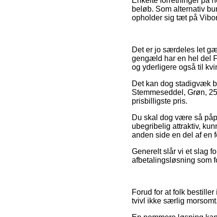
Enkelte forretninger på n
beløb. Som alternativ bur
opholder sig tæt på Viborg
Det er jo særdeles let gæ
gengæld har en hel del Fe
og yderligere også til k
Det kan dog stadigvæk bli
Stemmeseddel, Grøn, 250
prisbilligste pris.
Du skal dog være så påpas
ubegribelig attraktiv, ku
anden side en del af en f
Generelt slår vi et slag 
afbetalingsløsning som fo
Forud for at folk bestill
tvivl ikke særlig morsomt