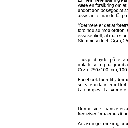
En nemmere løsning kan 
være en forsikring om at 
undertiden besøges af s
assistance, når du får pr
Ydermere er det at foretr
forbindelse med ordren, s
essesentielt, at man sta
Stemmeseddel, Grøn, 250×
Trustpilot byder på ret
opfattelser og på grund 
Grøn, 250×100 mm, 100 s
Facebook fører til yderm
ser vi endda internet for
kan bruges til at vurdere 
Denne side finansieres a
fremviser firmaernes til
Anvisninger omkring produk