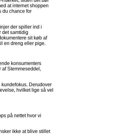
-mærket, siden det bør
 med at internet shoppen
s du chance for
er der spiller ind i
r det samtidig
dokumentere sit køb af
 en dreng eller pige.
ærende konsumenters
er af Stemmeseddel,
ns kundefokus. Derudover
velse, hvilket lige så vel
s på nettet hvor vi
ker ikke at blive stillet