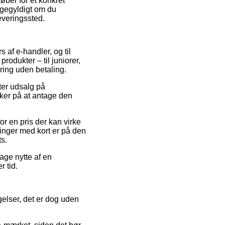
øber for et konkret
ligegyldigt om du
leveringssted.
 af e-handler, og til
rodukter – til juniorer,
ring uden betaling.
fter udsalg på
ker på at antage den
or en pris der kan virke
linger med kort er på den
ts.
rage nytte af en
 tid.
gelser, det er dog uden