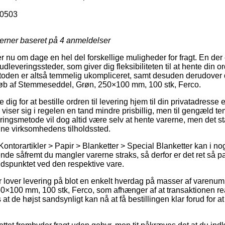
0503
jerner baseret på
4
anmeldelser
er nu om dage en hel del forskellige muligheder for fragt. En der
leveringssteder, som giver dig fleksibiliteten til at hente din o
toden er altså temmelig ukompliceret, samt desuden derudover 
 køb af Stemmeseddel, Grøn, 250×100 mm, 100 stk, Ferco.
dig for at bestille ordren til levering hjem til din privatadresse el
viser sig i regelen en tand mindre prisbillig, men til gengæld 
ringsmetode vil dog altid være selv at hente varerne, men det st
ne virksomhedens tilholdssted.
ontorartikler > Papir > Blanketter > Special Blanketter kan i no
nde såfremt du mangler varerne straks, så derfor er det ret så p
tidspunktet ved den respektive vare.
er lover levering på blot en enkelt hverdag på masser af varenu
×100 mm, 100 stk, Ferco, som afhænger af at transaktionen rea
 at de højst sandsynligt kan nå at få bestillingen klar forud for 