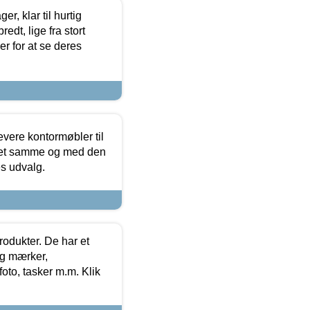
, klar til hurtig
edt, lige fra stort
er for at se deres
evere kontormøbler til
 det samme og med den
es udvalg.
rodukter. De har et
og mærker,
foto, tasker m.m. Klik