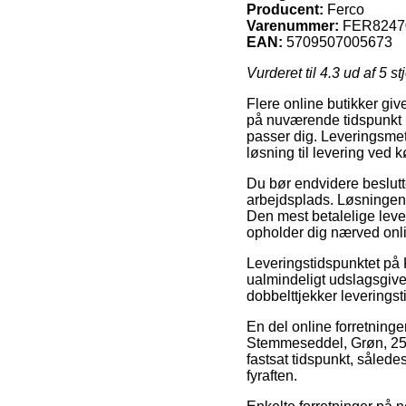
Producent:
Ferco
Varenummer:
FER8247
EAN:
5709507005673
Vurderet til
4.3
ud af 5 st
Flere online butikker giv
på nuværende tidspunkt ud
passer dig. Leveringsme
løsning til levering ved
Du bør endvidere beslutte 
arbejdsplads. Løsningen 
Den mest betalelige leve
opholder dig nærved onli
Leveringstidspunktet på K
ualmindeligt udslagsgive
dobbelttjekker leverings
En del online forretning
Stemmeseddel, Grøn, 250
fastsat tidspunkt, således
fyraften.