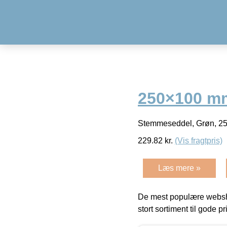
250×100 mm
Stemmeseddel, Grøn, 25
229.82
kr.
(Vis fragtpris)
Læs mere »
De mest populære websho
stort sortiment til gode pr