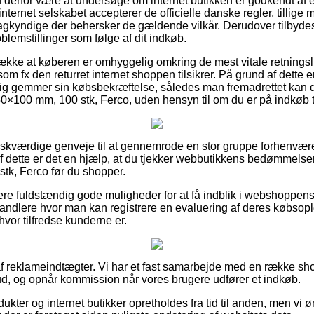
derfor være at undersøge om internet butikken er godkendt af e
internet selskabet accepterer de officielle danske regler, tillige
agkyndige der behersker de gældende vilkår. Derudover tilbyde
oblemstillinger som følge af dit indkøb.
ække at køberen er omhyggelig omkring de mest vitale retningslinj
om fx den returret internet shoppen tilsikrer. På grund af dette e
dig gemmer sin købsbekræftelse, således man fremadrettet kan 
100 mm, 100 stk, Ferco, uden hensyn til om du er på indkøb til
 ønskværdige genveje til at gennemrode en stor gruppe forhenv
af dette er det en hjælp, at du tjekker webbutikkens bedømmels
tk, Ferco før du shopper.
ere fuldstændig gode muligheder for at få indblik i webshoppe
handlere hvor man kan registrere en evaluering af deres købsople
hvor tilfredse kunderne er.
f reklameindtægter. Vi har et fast samarbejde med en række shop
bud, og opnår kommission når vores brugere udfører et indkøb.
ter og internet butikker opretholdes fra tid til anden, men vi øns