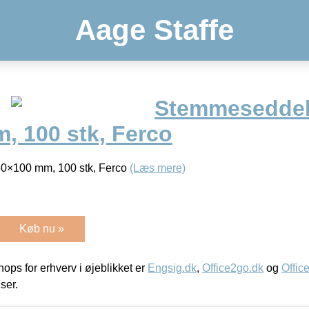
Aage Staffe
Stemmeseddel
, 100 stk, Ferco
0×100 mm, 100 stk, Ferco
(Læs mere)
Køb nu »
ps for erhverv i øjeblikket er
Engsig.dk
,
Office2go.dk
og
Offic
iser.