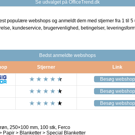
Se udvalget på OfficeTrend.dk
t populære webshops og anmeldt dem med stjerner fra 1 til 5 ud
rrelse, kundeservice, brugervenlighed, betingelser, leveringsfor
Bedst anmeldte webshops
hop
Stjerner
Link
Besøg webshop
Besøg webshop
Besøg webshop
øn, 250×100 mm, 100 stk, Ferco
> Papir > Blanketter > Special Blanketter