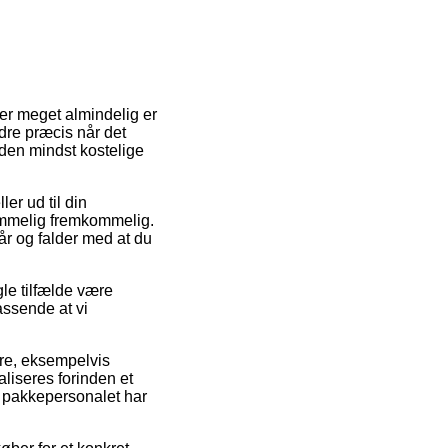
 er meget almindelig er
rdre præcis når det
den mindst kostelige
ler ud til din
temmelig fremkommelig.
år og falder med at du
gle tilfælde være
assende at vi
mre, eksempelvis
liseres forinden et
at pakkepersonalet har