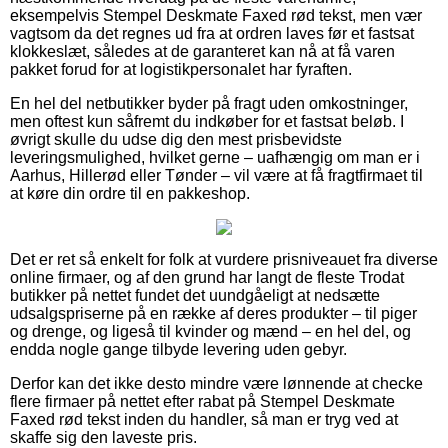
eksempelvis Stempel Deskmate Faxed rød tekst, men vær
vagtsom da det regnes ud fra at ordren laves før et fastsat
klokkeslæt, således at de garanteret kan nå at få varen
pakket forud for at logistikpersonalet har fyraften.
En hel del netbutikker byder på fragt uden omkostninger,
men oftest kun såfremt du indkøber for et fastsat beløb. I
øvrigt skulle du udse dig den mest prisbevidste
leveringsmulighed, hvilket gerne – uafhængig om man er i
Aarhus, Hillerød eller Tønder – vil være at få fragtfirmaet til
at køre din ordre til en pakkeshop.
Det er ret så enkelt for folk at vurdere prisniveauet fra diverse
online firmaer, og af den grund har langt de fleste Trodat
butikker på nettet fundet det uundgåeligt at nedsætte
udsalgspriserne på en række af deres produkter – til piger
og drenge, og ligeså til kvinder og mænd – en hel del, og
endda nogle gange tilbyde levering uden gebyr.
Derfor kan det ikke desto mindre være lønnende at checke
flere firmaer på nettet efter rabat på Stempel Deskmate
Faxed rød tekst inden du handler, så man er tryg ved at
skaffe sig den laveste pris.