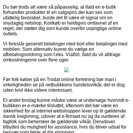
Du bør trods alt være så påpasselig, at ifald en e-butik
forhandler produkter til en salgspris der kan ses som
ufattelig favorabel, burde det tit være et signal om en
snydagtig netshop. Kortkøb er heldigvis omfavnet af en
regel, der støtter dig som kunde overfor uoprigtige online
outlets.
Vi foreslår generelt betalinger med kort eller betalinger med
mobilen. Som alternativ kunne du vælge en
afbetalingsordning som f.eks. ViaBill, ifald du vil afdrage
omkostningerne over flere uger.
Før folk køber på en Trodat online forretning bør man i
virkeligheden se på netbutikkens handelsvilkår, det er dog
uden tvivl ikke videre interessant.
Et andet forslag kunne måske være at undersøge hvorvidt e-
butikken er e-mærke tilsluttet, eftersom det bør være en
sikkerhed for at internet webshoppen lever op til gældende
dansk lovgivning, udover at e-firmaet nu og da vurderes af
fagfolk som behersker de gældende vilkår. Derudover
tilbydes du mulighed for assistance, hvis du bliver udsat for
besvær som følge af din shopping.