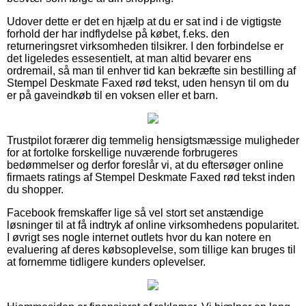
Udover dette er det en hjælp at du er sat ind i de vigtigste
forhold der har indflydelse på købet, f.eks. den
returneringsret virksomheden tilsikrer. I den forbindelse er
det ligeledes essesentielt, at man altid bevarer ens
ordremail, så man til enhver tid kan bekræfte sin bestilling af
Stempel Deskmate Faxed rød tekst, uden hensyn til om du
er på gaveindkøb til en voksen eller et barn.
Trustpilot forærer dig temmelig hensigtsmæssige muligheder
for at fortolke forskellige nuværende forbrugeres
bedømmelser og derfor foreslår vi, at du eftersøger online
firmaets ratings af Stempel Deskmate Faxed rød tekst inden
du shopper.
Facebook fremskaffer lige så vel stort set anstændige
løsninger til at få indtryk af online virksomhedens popularitet.
I øvrigt ses nogle internet outlets hvor du kan notere en
evaluering af deres købsoplevelse, som tillige kan bruges til
at fornemme tidligere kunders oplevelser.