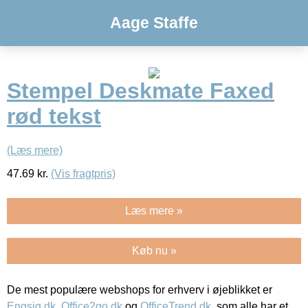
Aage Staffe
Stempel Deskmate Faxed
rød tekst
(Læs mere)
47.69
kr.
(Vis fragtpris)
Læs mere »
Køb nu »
De mest populære webshops for erhverv i øjeblikket er
Engsig.dk
,
Office2go.dk
og
OfficeTrend.dk
, som alle har et