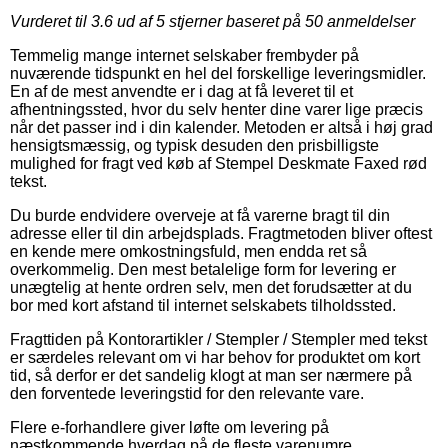
Vurderet til
3.6
ud af 5 stjerner baseret på
50
anmeldelser
Temmelig mange internet selskaber frembyder på
nuværende tidspunkt en hel del forskellige leveringsmidler.
En af de mest anvendte er i dag at få leveret til et
afhentningssted, hvor du selv henter dine varer lige præcis
når det passer ind i din kalender. Metoden er altså i høj grad
hensigtsmæssig, og typisk desuden den prisbilligste
mulighed for fragt ved køb af Stempel Deskmate Faxed rød
tekst.
Du burde endvidere overveje at få varerne bragt til din
adresse eller til din arbejdsplads. Fragtmetoden bliver oftest
en kende mere omkostningsfuld, men endda ret så
overkommelig. Den mest betalelige form for levering er
unægtelig at hente ordren selv, men det forudsætter at du
bor med kort afstand til internet selskabets tilholdssted.
Fragttiden på Kontorartikler / Stempler / Stempler med tekst
er særdeles relevant om vi har behov for produktet om kort
tid, så derfor er det sandelig klogt at man ser nærmere på
den forventede leveringstid for den relevante vare.
Flere e-forhandlere giver løfte om levering på
næstkommende hverdag på de fleste varenumre,