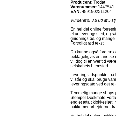
Producent:
Trodat
Varenummer:
1447541
EAN:
4891902311204
Vurderet til
3.8
ud af 5 st
En hel del online forretnin
et udleveringssted, og så
gnidningsløs, og mange 
Fortroligt rød tekst.
Du kunne også foretrække 
beklageligvis en anelse 
vil dog til enhver tid væ
selskabets hjemsted.
Leveringstidspunktet på K
vi står og skal bruge var
leveringsdato ved det re
Temmelig mange shops på 
Stempel Deskmate Fortrol
end et aftalt klokkeslæt,
pakkemedarbejderne dra
En hel del online butikke