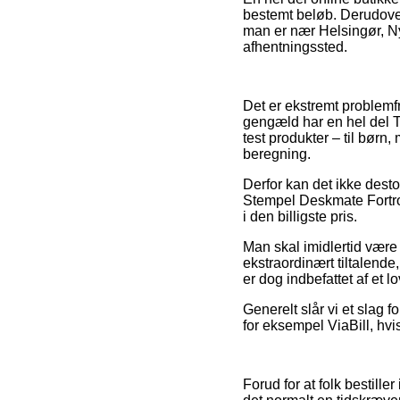
bestemt beløb. Derudover
man er nær Helsingør, Nyb
afhentningssted.
Det er ekstremt problemfri
gengæld har en hel del Tr
test produkter – til børn
beregning.
Derfor kan det ikke dest
Stempel Deskmate Fortroli
i den billigste pris.
Man skal imidlertid være
ekstraordinært tiltalende
er dog indbefattet af et 
Generelt slår vi et slag 
for eksempel ViaBill, hvi
Forud for at folk bestill