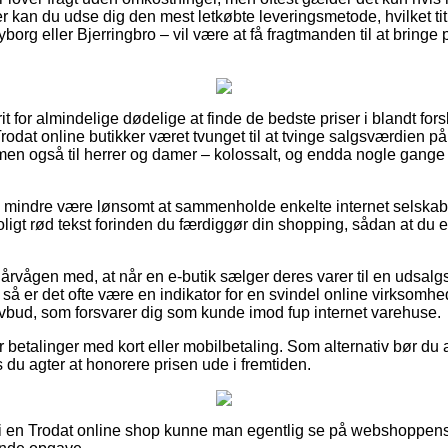
 kan du udse dig den mest letkøbte leveringsmetode, hvilket tit
org eller Bjerringbro – vil være at få fragtmanden til at bringe p
t for almindelige dødelige at finde de bedste priser i blandt fors
odat online butikker været tvunget til at tvinge salgsværdien på
, men også til herrer og damer – kolossalt, og endda nogle gang
o mindre være lønsomt at sammenholde enkelte internet selskabe
gt rød tekst forinden du færdiggør din shopping, sådan at du er v
 årvågen med, at når en e-butik sælger deres varer til en udsalg
, så er det ofte være en indikator for en svindel online virksomhe
lovbud, som forsvarer dig som kunde imod fup internet varehuse.
for betalinger med kort eller mobilbetaling. Som alternativ bør d
s du agter at honorere prisen ude i fremtiden.
er i en Trodat online shop kunne man egentlig se på webshoppens 