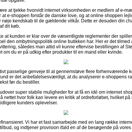
ende opgave.
re at tjekke hvorvidt internet virksomheden er medlem af e-mæ
for at e-shoppen forstår de danske love, og at online shoppen lejl
 nøje kendskab til de gældende vilkår. Dette er desuden din chan
f dit køb.
ække at kunden er klar over de væsentligste reglementer der spille
pel den ombytningspolitik online butikken har. Her er det tilmed
ittering, således man altid vil kunne eftervise bestillingen af 
et om du er på udkig efter produkter til en mand eller kvinde.
elativt passelige genveje til at gennemstøve flere forhenværende
rund er det anbefalelsesværdigt, at du analyserer e-shoppens ra
kst før du bestiller.
over super stabile muligheder for at få en idé om internet sho
 nettet hvor folk kan levere en kritik af ordreforløbet, hvilket
idligere kunders oplevelser.
finansieret. Vi har et fast samarbejde med en lang række interne
tilbud, og indtjener provision ifald en af de besøgende på vores