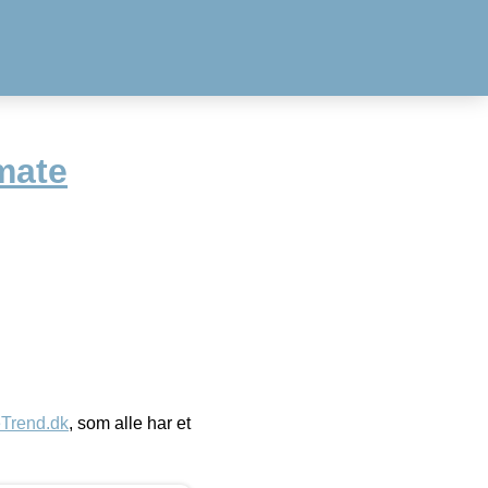
mate
eTrend.dk
, som alle har et