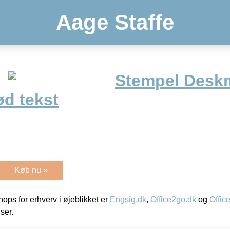
Aage Staffe
Stempel Desk
ød tekst
Køb nu »
ps for erhverv i øjeblikket er
Engsig.dk
,
Office2go.dk
og
Offic
iser.