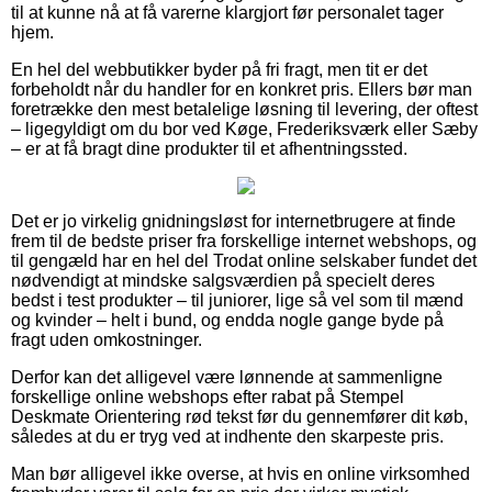
til at kunne nå at få varerne klargjort før personalet tager
hjem.
En hel del webbutikker byder på fri fragt, men tit er det
forbeholdt når du handler for en konkret pris. Ellers bør man
foretrække den mest betalelige løsning til levering, der oftest
– ligegyldigt om du bor ved Køge, Frederiksværk eller Sæby
– er at få bragt dine produkter til et afhentningssted.
Det er jo virkelig gnidningsløst for internetbrugere at finde
frem til de bedste priser fra forskellige internet webshops, og
til gengæld har en hel del Trodat online selskaber fundet det
nødvendigt at mindske salgsværdien på specielt deres
bedst i test produkter – til juniorer, lige så vel som til mænd
og kvinder – helt i bund, og endda nogle gange byde på
fragt uden omkostninger.
Derfor kan det alligevel være lønnende at sammenligne
forskellige online webshops efter rabat på Stempel
Deskmate Orientering rød tekst før du gennemfører dit køb,
således at du er tryg ved at indhente den skarpeste pris.
Man bør alligevel ikke overse, at hvis en online virksomhed