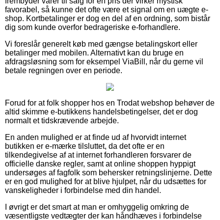
frembyder varer til salg for en pris der virker mystisk
favorabel, så kunne det ofte være et signal om en uægte e-
shop. Kortbetalinger er dog en del af en ordning, som bistår
dig som kunde overfor bedrageriske e-forhandlere.
Vi foreslår generelt køb med gængse betalingskort eller
betalinger med mobilen. Alternativt kan du bruge en
afdragsløsning som for eksempel ViaBill, når du gerne vil
betale regningen over en periode.
Forud for at folk shopper hos en Trodat webshop behøver de
altid skimme e-butikkens handelsbetingelser, det er dog
normalt et tidskrævende arbejde.
En anden mulighed er at finde ud af hvorvidt internet
butikken er e-mærke tilsluttet, da det ofte er en
tilkendegivelse af at internet forhandleren forsvarer de
officielle danske regler, samt at online shoppen hyppigt
undersøges af fagfolk som behersker retningslinjerne. Dette
er en god mulighed for at blive hjulpet, når du udsættes for
vanskeligheder i forbindelse med din handel.
I øvrigt er det smart at man er omhyggelig omkring de
væsentligste vedtægter der kan håndhæves i forbindelse