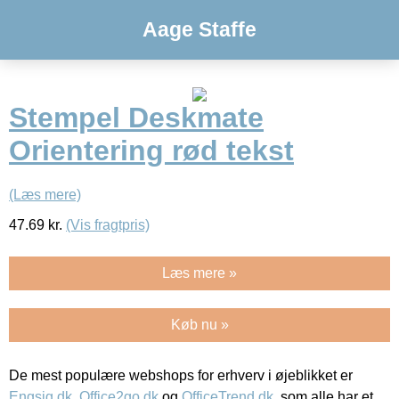
Aage Staffe
Stempel Deskmate
Orientering rød tekst
(Læs mere)
47.69
kr.
(Vis fragtpris)
Læs mere »
Køb nu »
De mest populære webshops for erhverv i øjeblikket er
Engsig.dk
,
Office2go.dk
og
OfficeTrend.dk
, som alle har et