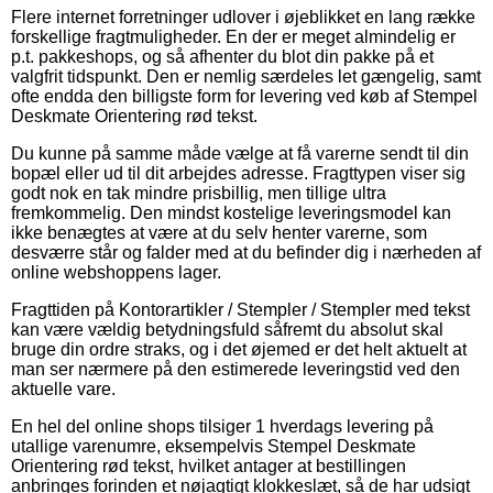
Flere internet forretninger udlover i øjeblikket en lang række
forskellige fragtmuligheder. En der er meget almindelig er
p.t. pakkeshops, og så afhenter du blot din pakke på et
valgfrit tidspunkt. Den er nemlig særdeles let gængelig, samt
ofte endda den billigste form for levering ved køb af Stempel
Deskmate Orientering rød tekst.
Du kunne på samme måde vælge at få varerne sendt til din
bopæl eller ud til dit arbejdes adresse. Fragttypen viser sig
godt nok en tak mindre prisbillig, men tillige ultra
fremkommelig. Den mindst kostelige leveringsmodel kan
ikke benægtes at være at du selv henter varerne, som
desværre står og falder med at du befinder dig i nærheden af
online webshoppens lager.
Fragttiden på Kontorartikler / Stempler / Stempler med tekst
kan være vældig betydningsfuld såfremt du absolut skal
bruge din ordre straks, og i det øjemed er det helt aktuelt at
man ser nærmere på den estimerede leveringstid ved den
aktuelle vare.
En hel del online shops tilsiger 1 hverdags levering på
utallige varenumre, eksempelvis Stempel Deskmate
Orientering rød tekst, hvilket antager at bestillingen
anbringes forinden et nøjagtigt klokkeslæt, så de har udsigt