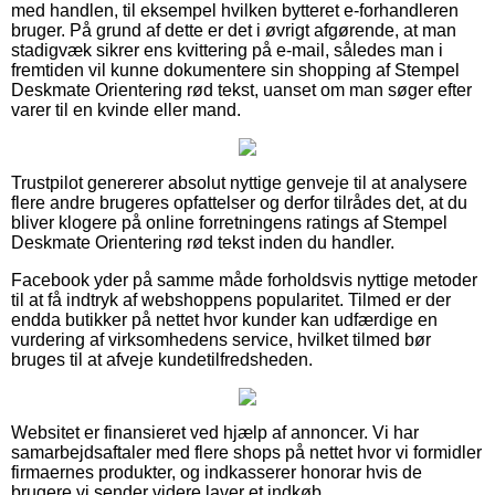
med handlen, til eksempel hvilken bytteret e-forhandleren
bruger. På grund af dette er det i øvrigt afgørende, at man
stadigvæk sikrer ens kvittering på e-mail, således man i
fremtiden vil kunne dokumentere sin shopping af Stempel
Deskmate Orientering rød tekst, uanset om man søger efter
varer til en kvinde eller mand.
Trustpilot genererer absolut nyttige genveje til at analysere
flere andre brugeres opfattelser og derfor tilrådes det, at du
bliver klogere på online forretningens ratings af Stempel
Deskmate Orientering rød tekst inden du handler.
Facebook yder på samme måde forholdsvis nyttige metoder
til at få indtryk af webshoppens popularitet. Tilmed er der
endda butikker på nettet hvor kunder kan udfærdige en
vurdering af virksomhedens service, hvilket tilmed bør
bruges til at afveje kundetilfredsheden.
Websitet er finansieret ved hjælp af annoncer. Vi har
samarbejdsaftaler med flere shops på nettet hvor vi formidler
firmaernes produkter, og indkasserer honorar hvis de
brugere vi sender videre laver et indkøb.