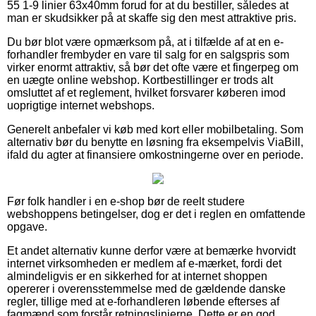
55 1-9 linier 63x40mm forud for at du bestiller, således at
man er skudsikker på at skaffe sig den mest attraktive pris.
Du bør blot være opmærksom på, at i tilfælde af at en e-
forhandler frembyder en vare til salg for en salgspris som
virker enormt attraktiv, så bør det ofte være et fingerpeg om
en uægte online webshop. Kortbestillinger er trods alt
omsluttet af et reglement, hvilket forsvarer køberen imod
uoprigtige internet webshops.
Generelt anbefaler vi køb med kort eller mobilbetaling. Som
alternativ bør du benytte en løsning fra eksempelvis ViaBill,
ifald du agter at finansiere omkostningerne over en periode.
Før folk handler i en e-shop bør de reelt studere
webshoppens betingelser, dog er det i reglen en omfattende
opgave.
Et andet alternativ kunne derfor være at bemærke hvorvidt
internet virksomheden er medlem af e-mærket, fordi det
almindeligvis er en sikkerhed for at internet shoppen
opererer i overensstemmelse med de gældende danske
regler, tillige med at e-forhandleren løbende efterses af
fagmænd som forstår retningslinjerne. Dette er en god