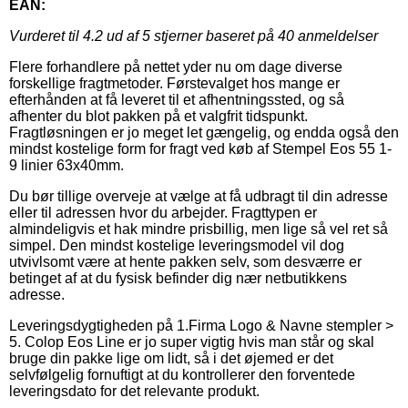
EAN:
Vurderet til
4.2
ud af 5 stjerner baseret på
40
anmeldelser
Flere forhandlere på nettet yder nu om dage diverse
forskellige fragtmetoder. Førstevalget hos mange er
efterhånden at få leveret til et afhentningssted, og så
afhenter du blot pakken på et valgfrit tidspunkt.
Fragtløsningen er jo meget let gængelig, og endda også den
mindst kostelige form for fragt ved køb af Stempel Eos 55 1-
9 linier 63x40mm.
Du bør tillige overveje at vælge at få udbragt til din adresse
eller til adressen hvor du arbejder. Fragttypen er
almindeligvis et hak mindre prisbillig, men lige så vel ret så
simpel. Den mindst kostelige leveringsmodel vil dog
utvivlsomt være at hente pakken selv, som desværre er
betinget af at du fysisk befinder dig nær netbutikkens
adresse.
Leveringsdygtigheden på 1.Firma Logo & Navne stempler >
5. Colop Eos Line er jo super vigtig hvis man står og skal
bruge din pakke lige om lidt, så i det øjemed er det
selvfølgelig fornuftigt at du kontrollerer den forventede
leveringsdato for det relevante produkt.