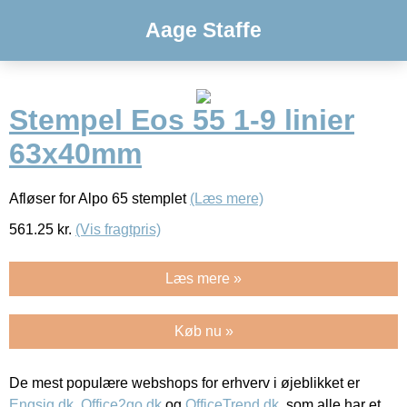
Aage Staffe
Stempel Eos 55 1-9 linier
63x40mm
Afløser for Alpo 65 stemplet
(Læs mere)
561.25
kr.
(Vis fragtpris)
Læs mere »
Køb nu »
De mest populære webshops for erhverv i øjeblikket er
Engsig.dk
,
Office2go.dk
og
OfficeTrend.dk
, som alle har et