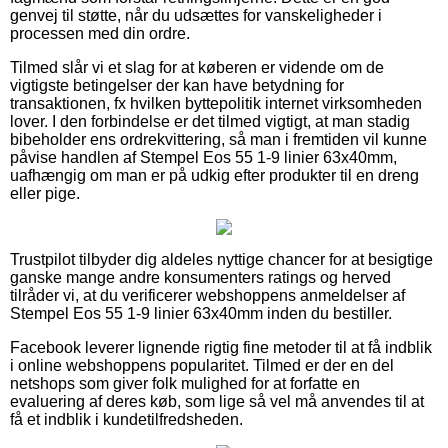
genvej til støtte, når du udsættes for vanskeligheder i
processen med din ordre.
Tilmed slår vi et slag for at køberen er vidende om de
vigtigste betingelser der kan have betydning for
transaktionen, fx hvilken byttepolitik internet virksomheden
lover. I den forbindelse er det tilmed vigtigt, at man stadig
bibeholder ens ordrekvittering, så man i fremtiden vil kunne
påvise handlen af Stempel Eos 55 1-9 linier 63x40mm,
uafhængig om man er på udkig efter produkter til en dreng
eller pige.
Trustpilot tilbyder dig aldeles nyttige chancer for at besigtige
ganske mange andre konsumenters ratings og herved
tilråder vi, at du verificerer webshoppens anmeldelser af
Stempel Eos 55 1-9 linier 63x40mm inden du bestiller.
Facebook leverer lignende rigtig fine metoder til at få indblik
i online webshoppens popularitet. Tilmed er der en del
netshops som giver folk mulighed for at forfatte en
evaluering af deres køb, som lige så vel må anvendes til at
få et indblik i kundetilfredsheden.