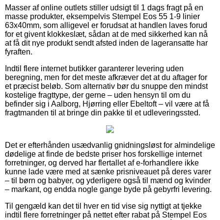
Masser af online outlets stiller udsigt til 1 dags fragt på en
masse produkter, eksempelvis Stempel Eos 55 1-9 linier
63x40mm, som alligevel er forudsat at handlen laves forud
for et givent klokkeslæt, sådan at de med sikkerhed kan nå
at få dit nye produkt sendt afsted inden de lageransatte har
fyraften.
Indtil flere internet butikker garanterer levering uden
beregning, men for det meste afkræver det at du aftager for
et præcist beløb. Som alternativ bør du snuppe den mindst
kostelige fragttype, der gerne – uden hensyn til om du
befinder sig i Aalborg, Hjørring eller Ebeltoft – vil være at få
fragtmanden til at bringe din pakke til et udleveringssted.
Det er efterhånden usædvanlig gnidningsløst for almindelige
dødelige at finde de bedste priser hos forskellige internet
forretninger, og derved har flertallet af e-forhandlere ikke
kunne lade være med at sænke prisniveauet på deres varer
– til børn og babyer, og yderligere også til mænd og kvinder
– markant, og endda nogle gange byde på gebyrfri levering.
Til gengæld kan det til hver en tid vise sig nyttigt at tjekke
indtil flere forretninger på nettet efter rabat på Stempel Eos