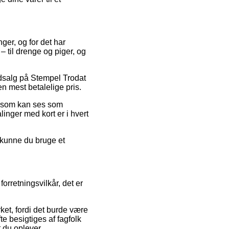
nger, og for det har
 – til drenge og piger, og
 udsalg på Stempel Trodat
n mest betalelige pris.
is som kan ses som
linger med kort er i hvert
v kunne du bruge et
rretningsvilkår, det er
ket, fordi det burde være
fte besigtiges af fagfolk
t du oplever