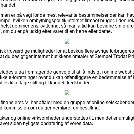
 handel.
t man er på vagt for de mest relevante bestemmelser der kan ha
empel hvilken ombytningspolitik internet firmaet bruger. I den re
 helst gemmer ens kvittering, så man altid kan bevidne sin ordre
', om du er på udkig efter varer til en herre eller dame.
ktisk troværdige muligheder for at beskue flere øvrige forbrugeres
 at du besigtiger internet butikkens omtaler af Stempel Trodat Pr
ledes ultra fremragende genveje til at få indsigt i online websh
ke e-forretninger hvor du kan offentliggøre en bedømmelse af
 til at tage stilling til kundetilfredsheden.
nansieret. Vi har aftaler med en gruppe af online selskaber de
od kommission om du gennemfører en bestilling.
ter og online virksomheder understøttes tit, men det er umuligt 
lavet siden nyligste opdatering af vores data.