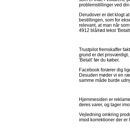
problemstillinger ved din
Derudover er det klogt a
bestillingen, som for eks
relevant, at man når som
4912 blå/rød tekst 'Betalt
Trustpilot fremskaffer fa
grund er det prisværdigt,
'Betalt' før du køber.
Facebook forærer dig lige
Desuden møder vi en ræk
samme måde burde udnyttes
Hjemmesiden er reklamefi
deres varer, og tager im
Vejledning omkring produk
imod korrektioner der er 