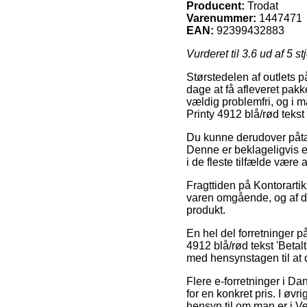
Producent:
Trodat
Varenummer:
1447471
EAN:
92399432883
Vurderet til
3.6
ud af 5 st
Størstedelen af outlets p
dage at få afleveret pak
vældig problemfri, og i 
Printy 4912 blå/rød tekst '
Du kunne derudover påtænk
Denne er beklageligvis e
i de fleste tilfælde være
Fragttiden på Kontorartikl
varen omgående, og af den
produkt.
En hel del forretninger p
4912 blå/rød tekst 'Betalt
med hensynstagen til at de
Flere e-forretninger i D
for en konkret pris. I ø
hensyn til om man er i Vejl