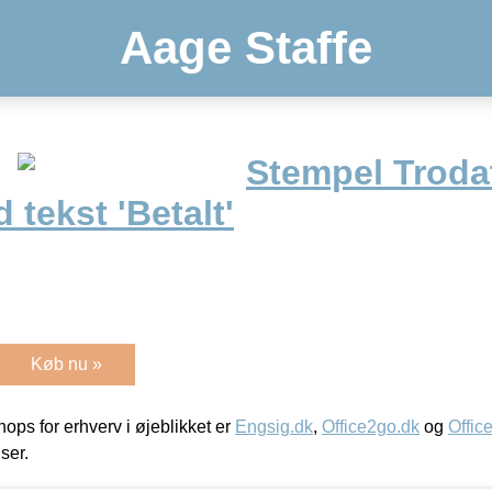
Aage Staffe
Stempel Trodat
 tekst 'Betalt'
Køb nu »
ps for erhverv i øjeblikket er
Engsig.dk
,
Office2go.dk
og
Offic
iser.