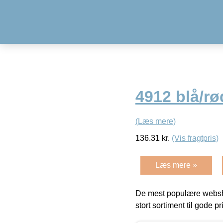
4912 blå/rød
(Læs mere)
136.31
kr.
(Vis fragtpris)
Læs mere »
De mest populære websho
stort sortiment til gode pr