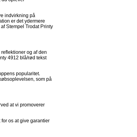
ve indvirkning på
lation er det ydermere
 af Stempel Trodat Printy
 reflektioner og af den
inty 4912 blå/rød tekst
oppens popularitet.
 købsoplevelsen, som på
rved at vi promoverer
for os at give garantier