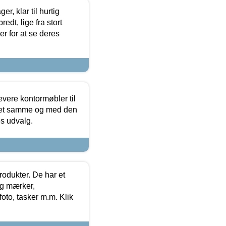
, klar til hurtig
edt, lige fra stort
er for at se deres
evere kontormøbler til
 det samme og med den
es udvalg.
rodukter. De har et
og mærker,
foto, tasker m.m. Klik