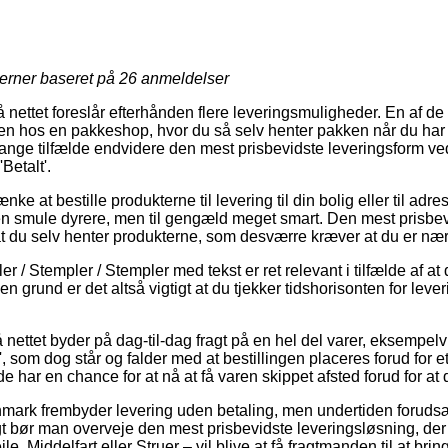
jerner baseret på
26
anmeldelser
å nettet foreslår efterhånden flere leveringsmuligheder. En af d
ken hos en pakkeshop, hvor du så selv henter pakken når du har 
mange tilfælde endvidere den mest prisbevidste leveringsform v
Betalt'.
e at bestille produkterne til levering til din bolig eller til adr
n smule dyrere, men til gengæld meget smart. Den mest prisbevi
 at du selv henter produkterne, som desværre kræver at du er nær 
er / Stempler / Stempler med tekst er ret relevant i tilfælde af a
 grund er det altså vigtigt at du tjekker tidshorisonten for lever
å nettet byder på dag-til-dag fragt på en hel del varer, eksempel
', som dog står og falder med at bestillingen placeres forud for e
 har en chance for at nå at få varen skippet afsted forud for at d
anmark frembyder levering uden betaling, men undertiden forudsæ
vrigt bør man overveje den mest prisbevidste leveringsløsning, 
e, Middelfart eller Struer – vil blive at få fragtmanden til at bring