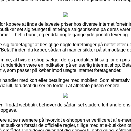
for købere at finde de laveste priser hos diverse internet forretni
e butikker set sig tvunget til at tvinge salgspriserne på deres varer
g damer – helt i bund, og endda nogle gange yde portofri levering.
e sig fordelagtigt at besigtige nogle forretninger på nettet efter
 'Betalt' inden du køber, sådan at man er sikker på at modtage de
lemme, at hvis en shop sælger deres produkter til salg for en pr
et undertiden være en indikation på en uærlig internet shop. Beta
lativ, som passer på køber imod uægte internet foretagender.
for handler med kort eller betalinger med mobilen. Som alternati
iaBill, forudsat du ser en fordel i at afbetale prisen senere.
 Trodat webbutik behøver de sådan set studere forhandlerens fo
e opgave.
være at se nærmere på hvorvidt e-shoppen er verificeret af e-mær
et butikken forstår de officielle regler, tillige med at e-butikken o
å området. Derudover giver det dig genvej til opbakning, såfrem