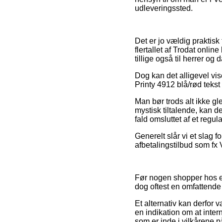
udleveringssted.
Det er jo vældig praktisk 
flertallet af Trodat onlin
tillige også til herrer o
Dog kan det alligevel vis
Printy 4912 blå/rød tekst
Man bør trods alt ikke g
mystisk tiltalende, kan d
fald omsluttet af et regu
Generelt slår vi et slag 
afbetalingstilbud som fx V
Før nogen shopper hos en
dog oftest en omfattend
Et alternativ kan derfor 
en indikation om at intern
som er inde i vilkårene p