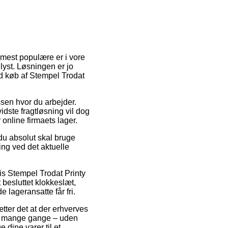
e mest populære er i vore
lyst. Løsningen er jo
ed køb af Stempel Trodat
essen hvor du arbejder.
dste fragtløsning vil dog
online firmaets lager.
t du absolut skal bruge
ing ved det aktuelle
vis Stempel Trodat Printy
t besluttet klokkeslæt,
e lageransatte får fri.
tter det at der erhverves
der mange gange – uden
e dine varer til et