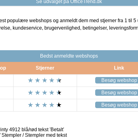
Se udvalget på OfficeTrend.dk
t populære webshops og anmeldt dem med stjerner fra 1 til 5 ud
rrelse, kundeservice, brugervenlighed, betingelser, leveringsfor
Bedst anmeldte webshops
op
Stjerner
Link
Besøg webshop
Besøg webshop
Besøg webshop
nty 4912 blå/rød tekst 'Betalt'
/ Stempler / Stempler med tekst