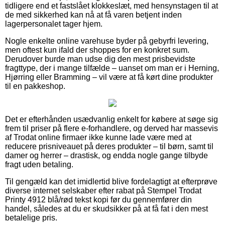
tidligere end et fastslået klokkeslæt, med hensynstagen til at
de med sikkerhed kan nå at få varen betjent inden
lagerpersonalet tager hjem.
Nogle enkelte online varehuse byder på gebyrfri levering,
men oftest kun ifald der shoppes for en konkret sum.
Derudover burde man udse dig den mest prisbevidste
fragttype, der i mange tilfælde – uanset om man er i Herning,
Hjørring eller Bramming – vil være at få kørt dine produkter
til en pakkeshop.
Det er efterhånden usædvanlig enkelt for købere at søge sig
frem til priser på flere e-forhandlere, og derved har massevis
af Trodat online firmaer ikke kunne lade være med at
reducere prisniveauet på deres produkter – til børn, samt til
damer og herrer – drastisk, og endda nogle gange tilbyde
fragt uden betaling.
Til gengæld kan det imidlertid blive fordelagtigt at efterprøve
diverse internet selskaber efter rabat på Stempel Trodat
Printy 4912 blå/rød tekst kopi før du gennemfører din
handel, således at du er skudsikker på at få fat i den mest
betalelige pris.