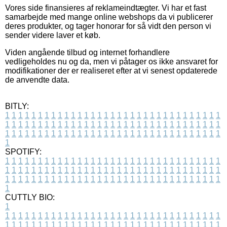
Vores side finansieres af reklameindtægter. Vi har et fast
samarbejde med mange online webshops da vi publicerer
deres produkter, og tager honorar for så vidt den person vi
sender videre laver et køb.
Viden angående tilbud og internet forhandlere
vedligeholdes nu og da, men vi påtager os ikke ansvaret for
modifikationer der er realiseret efter at vi senest opdaterede
de anvendte data.
BITLY:
1
1
1
1
1
1
1
1
1
1
1
1
1
1
1
1
1
1
1
1
1
1
1
1
1
1
1
1
1
1
1
1
1
1
1
1
1
1
1
1
1
1
1
1
1
1
1
1
1
1
1
1
1
1
1
1
1
1
1
1
1
1
1
1
1
1
1
1
1
1
1
1
1
1
1
1
1
1
1
1
1
1
1
1
1
1
1
1
1
1
1
1
1
1
1
1
1
1
1
1
SPOTIFY:
1
1
1
1
1
1
1
1
1
1
1
1
1
1
1
1
1
1
1
1
1
1
1
1
1
1
1
1
1
1
1
1
1
1
1
1
1
1
1
1
1
1
1
1
1
1
1
1
1
1
1
1
1
1
1
1
1
1
1
1
1
1
1
1
1
1
1
1
1
1
1
1
1
1
1
1
1
1
1
1
1
1
1
1
1
1
1
1
1
1
1
1
1
1
1
1
1
1
1
1
CUTTLY BIO:
1
1
1
1
1
1
1
1
1
1
1
1
1
1
1
1
1
1
1
1
1
1
1
1
1
1
1
1
1
1
1
1
1
1
1
1
1
1
1
1
1
1
1
1
1
1
1
1
1
1
1
1
1
1
1
1
1
1
1
1
1
1
1
1
1
1
1