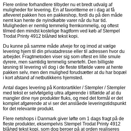
Flere online forhandlere tilbyder nu et bredt udvalg af
muligheder for levering. En af favoritterne er i dag at få
afleveret pakken hos en pakkeshop, fordi du på den måde
nemt kan hente de nyindkøbte varer når du har tid.
Muligheden er nemlig temmelig fremkommelig, og oftest
tilmed den mindst kostelige fragtform ved køb af Stempel
Trodat Printy 4912 blå/rød tekst kopi.
Du kunne på samme måde afveje for og imod at vælge
levering hjem til din privatadresse eller til adressen hvor du
arbejder. Fragtmetoden viser sig som oftest en lille smule
dyrere, men samtidig temmelig smertefri. Den billigste
løsning til levering vil dog i de fleste tilfælde være at hente
pakken selv, men den mulighed forudsætter at du har bopæl
i kort afstand af netbutikkens hjemsted.
Antal dages levering på Kontorartikler / Stempler / Stempler
med tekst er selvfølgelig ultra afgørende i tilfælde af at du
mangler dine nye produkter fluks, og med det formål er det
komplet afgørende at vi ser det anslåede leveringstidspunkt
for det relevante produkt.
Flere netshops i Danmark giver løfte om 1 dags fragt på de
fleste produkter, eksempelvis Stempel Trodat Printy 4912
blå/rød tekst kopi, som dog beroer på at orden realiseres