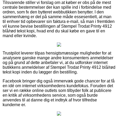
Tilsvarende stiller vi forslag om at køber er obs på de mest
centrale bestemmelser der kan spille ind i forbindelse med
ordren, som fx den bytteret webbutikken benytter. I den
sammenhæng er det på samme måde essesentielt, at man
til enhver tid opbevarer sin faktura e-mail, så man i fremtiden
vil kunne bevise bestillingen af Stempel Trodat Printy 4912
blå/rød tekst kopi, hvad end du skal købe en gave til en
mand eller kvinde.
Trustpilot leverer tilpas hensigtsmæssige muligheder for at
analysere ganske mange andre konsumenters anmeldelser
og på grund af dette anbefaler vi, at du udforsker internet
butikkens anmeldelser af Stempel Trodat Printy 4912 blå/rød
tekst kopi inden du lægger din bestilling.
Facebook bringer dig også immervæk gode chancer for at få
en idé om internet virksomhedens kundefokus. Foruden det
ser vi en række online outlets som tilbyder folk at publicere
en kritik af virksomhedens service, som også burde
anvendes til at danne dig et indtryk af hvor tilfredse
kunderne er.