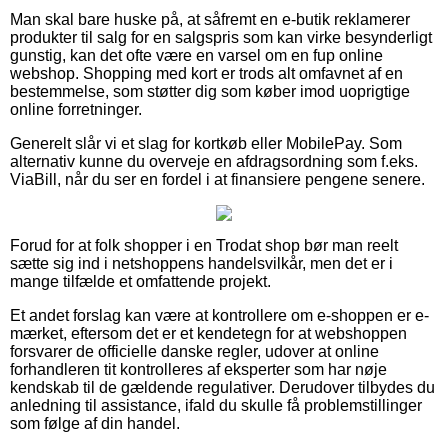
Man skal bare huske på, at såfremt en e-butik reklamerer
produkter til salg for en salgspris som kan virke besynderligt
gunstig, kan det ofte være en varsel om en fup online
webshop. Shopping med kort er trods alt omfavnet af en
bestemmelse, som støtter dig som køber imod uoprigtige
online forretninger.
Generelt slår vi et slag for kortkøb eller MobilePay. Som
alternativ kunne du overveje en afdragsordning som f.eks.
ViaBill, når du ser en fordel i at finansiere pengene senere.
Forud for at folk shopper i en Trodat shop bør man reelt
sætte sig ind i netshoppens handelsvilkår, men det er i
mange tilfælde et omfattende projekt.
Et andet forslag kan være at kontrollere om e-shoppen er e-
mærket, eftersom det er et kendetegn for at webshoppen
forsvarer de officielle danske regler, udover at online
forhandleren tit kontrolleres af eksperter som har nøje
kendskab til de gældende regulativer. Derudover tilbydes du
anledning til assistance, ifald du skulle få problemstillinger
som følge af din handel.