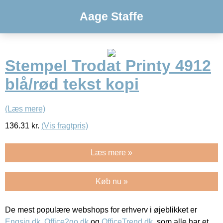
Aage Staffe
Stempel Trodat Printy 4912
blå/rød tekst kopi
(Læs mere)
136.31
kr.
(Vis fragtpris)
Læs mere »
Køb nu »
De mest populære webshops for erhverv i øjeblikket er
Engsig.dk
,
Office2go.dk
og
OfficeTrend.dk
, som alle har et