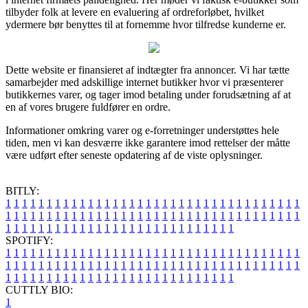
tilbyder folk at levere en evaluering af ordreforløbet, hvilket
ydermere bør benyttes til at fornemme hvor tilfredse kunderne er.
Dette website er finansieret af indtægter fra annoncer. Vi har tætte
samarbejder med adskillige internet butikker hvor vi præsenterer
butikkernes varer, og tager imod betaling under forudsætning af at
en af vores brugere fuldfører en ordre.
Informationer omkring varer og e-forretninger understøttes hele
tiden, men vi kan desværre ikke garantere imod rettelser der måtte
være udført efter seneste opdatering af de viste oplysninger.
BITLY:
1
1
1
1
1
1
1
1
1
1
1
1
1
1
1
1
1
1
1
1
1
1
1
1
1
1
1
1
1
1
1
1
1
1
1
1
1
1
1
1
1
1
1
1
1
1
1
1
1
1
1
1
1
1
1
1
1
1
1
1
1
1
1
1
1
1
1
1
1
1
1
1
1
1
1
1
1
1
1
1
1
1
1
1
1
1
1
1
1
1
1
1
1
1
1
1
1
1
1
1
SPOTIFY:
1
1
1
1
1
1
1
1
1
1
1
1
1
1
1
1
1
1
1
1
1
1
1
1
1
1
1
1
1
1
1
1
1
1
1
1
1
1
1
1
1
1
1
1
1
1
1
1
1
1
1
1
1
1
1
1
1
1
1
1
1
1
1
1
1
1
1
1
1
1
1
1
1
1
1
1
1
1
1
1
1
1
1
1
1
1
1
1
1
1
1
1
1
1
1
1
1
1
1
1
CUTTLY BIO:
1