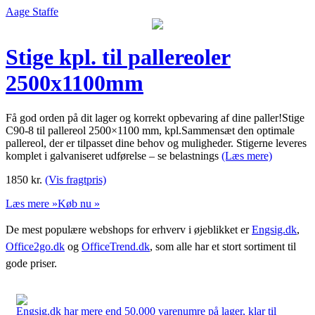
Aage Staffe
Stige kpl. til pallereoler
2500x1100mm
Få god orden på dit lager og korrekt opbevaring af dine paller!Stige
C90-8 til pallereol 2500×1100 mm, kpl.Sammensæt den optimale
pallereol, der er tilpasset dine behov og muligheder. Stigerne leveres
komplet i galvaniseret udførelse – se belastnings
(Læs mere)
1850
kr.
(Vis fragtpris)
Læs mere »
Køb nu »
De mest populære webshops for erhverv i øjeblikket er
Engsig.dk
,
Office2go.dk
og
OfficeTrend.dk
, som alle har et stort sortiment til
gode priser.
Engsig.dk har mere end 50.000 varenumre på lager, klar til