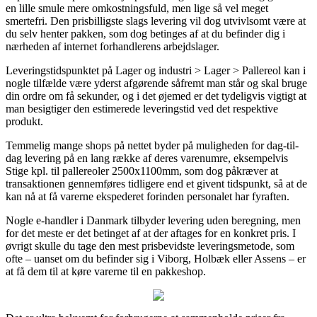
en lille smule mere omkostningsfuld, men lige så vel meget
smertefri. Den prisbilligste slags levering vil dog utvivlsomt være at
du selv henter pakken, som dog betinges af at du befinder dig i
nærheden af internet forhandlerens arbejdslager.
Leveringstidspunktet på Lager og industri > Lager > Pallereol kan i
nogle tilfælde være yderst afgørende såfremt man står og skal bruge
din ordre om få sekunder, og i det øjemed er det tydeligvis vigtigt at
man besigtiger den estimerede leveringstid ved det respektive
produkt.
Temmelig mange shops på nettet byder på muligheden for dag-til-
dag levering på en lang række af deres varenumre, eksempelvis
Stige kpl. til pallereoler 2500x1100mm, som dog påkræver at
transaktionen gennemføres tidligere end et givent tidspunkt, så at de
kan nå at få varerne ekspederet forinden personalet har fyraften.
Nogle e-handler i Danmark tilbyder levering uden beregning, men
for det meste er det betinget af at der aftages for en konkret pris. I
øvrigt skulle du tage den mest prisbevidste leveringsmetode, som
ofte – uanset om du befinder sig i Viborg, Holbæk eller Assens – er
at få dem til at køre varerne til en pakkeshop.