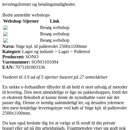
leveringsformer og betalingsmuligheder.
Bedst anmeldte webshops
Webshop
Stjerner
Link
Besøg webshop
Besøg webshop
Besøg webshop
Navn:
Stige kpl. til pallereoler 2500x1100mm
Kategori:
Lager og industri > Lager > Pallereol
Producent:
SONO
Varenummer:
SONO101094
EAN:
7071181003336
Vurderet til
3.9
ud af 5 stjerner baseret på
27
anmeldelser
En række e-forhandlere tilbyder til alt held et stort udvalg af metoder
til levering. Den mest almindelige er lige nu pakkeshoppen, fordi det
er ekstremt fleksibelt at kunne hente de nyindkøbte varer når det
passer dig. Denne er nemlig ualmindeligt let, og desuden ydermere
den mest betalelige leveringstype ved køb af Stige kpl. til pallereoler
2500x1100mm.
Du kan også beslutte dig for at vælge at få sendt til din private
bopæl eller ud på din arbejdsplads. Fragtmetoden viser sig godt nok