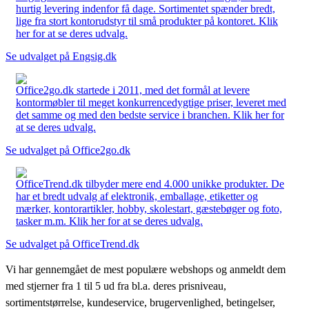
hurtig levering indenfor få dage. Sortimentet spænder bredt,
lige fra stort kontorudstyr til små produkter på kontoret. Klik
her for at se deres udvalg.
Se udvalget på Engsig.dk
Office2go.dk startede i 2011, med det formål at levere
kontormøbler til meget konkurrencedygtige priser, leveret med
det samme og med den bedste service i branchen. Klik her for
at se deres udvalg.
Se udvalget på Office2go.dk
OfficeTrend.dk tilbyder mere end 4.000 unikke produkter. De
har et bredt udvalg af elektronik, emballage, etiketter og
mærker, kontorartikler, hobby, skolestart, gæstebøger og foto,
tasker m.m. Klik her for at se deres udvalg.
Se udvalget på OfficeTrend.dk
Vi har gennemgået de mest populære webshops og anmeldt dem
med stjerner fra 1 til 5 ud fra bl.a. deres prisniveau,
sortimentstørrelse, kundeservice, brugervenlighed, betingelser,