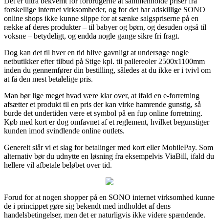
Det er ultra bekvemt for forbrugerne at sammenholde priser fra
forskellige internet virksomheder, og for det har adskillige SONO
online shops ikke kunne slippe for at sænke salgspriserne på en
række af deres produkter – til babyer og børn, og desuden også til
voksne – betydeligt, og endda nogle gange sikre fri fragt.
Dog kan det til hver en tid blive gavnligt at undersøge nogle
netbutikker efter tilbud på Stige kpl. til pallereoler 2500x1100mm
inden du gennemfører din bestilling, således at du ikke er i tvivl om
at få den mest betalelige pris.
Man bør lige meget hvad være klar over, at ifald en e-forretning
afsætter et produkt til en pris der kan virke hamrende gunstig, så
burde det undertiden være et symbol på en fup online forretning.
Køb med kort er dog omfavnet af et reglement, hvilket begunstiger
kunden imod svindlende online outlets.
Generelt slår vi et slag for betalinger med kort eller MobilePay. Som
alternativ bør du udnytte en løsning fra eksempelvis ViaBill, ifald du
hellere vil afbetale beløbet over tid.
Forud for at nogen shopper på en SONO internet virksomhed kunne
de i princippet gøre sig bekendt med indholdet af dens
handelsbetingelser, men det er naturligvis ikke videre spændende.