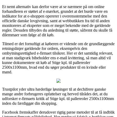
Et nemt alternativ kan derfor være at se nærmere på om online
forhandleren er støttet af e-mærket, grundet at det burde være en
indikator for at e-shoppen opererer i overensstemmelse med den
officielle danske lovgivning, samt at webbutikken fra tid til anden
monitoreres af eksperter som er meget bekendte med de gældende
regler. Desuden tilbydes du anledning til støtte, såfremt du skulle få
dilemmaer som følge af dit køb.
Tilmed er det fornuftigt at køberen er vidende om de grundlæggende
retningslinjer gældende for ordren, eksempelvis den
ombytningsrettighed e-firmaet tilsikrer. Her er det samtidig relevant,
at man stadigvæk bibeholder ens e-mail kvittering, så man altid vil
kunne dokumentere sit køb af Stige kpl. til pallereoler
2500x1100mm, hvad end du søger produkter til en kvinde eller
mand.
Trustpilot yder ultra hæderlige løsninger til at dechifrere ganske
mange andre forbrugeres opfattelser og herved tilrådes det, at du
udforsker e-firmaets kritik af Stige kpl. til pallereoler 2500x1100mm
inden du færdiggør din shopping.
Facebook fremskaffer derudover rigtig pæne metoder til at få indblik
i internet firmaets pålidelighed. Her møder vi faktisk e-butikker som