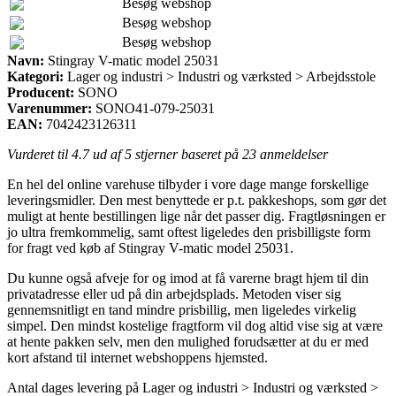
Besøg webshop
Besøg webshop
Besøg webshop
Navn:
Stingray V-matic model 25031
Kategori:
Lager og industri > Industri og værksted > Arbejdsstole
Producent:
SONO
Varenummer:
SONO41-079-25031
EAN:
7042423126311
Vurderet til
4.7
ud af 5 stjerner baseret på
23
anmeldelser
En hel del online varehuse tilbyder i vore dage mange forskellige
leveringsmidler. Den mest benyttede er p.t. pakkeshops, som gør det
muligt at hente bestillingen lige når det passer dig. Fragtløsningen er
jo ultra fremkommelig, samt oftest ligeledes den prisbilligste form
for fragt ved køb af Stingray V-matic model 25031.
Du kunne også afveje for og imod at få varerne bragt hjem til din
privatadresse eller ud på din arbejdsplads. Metoden viser sig
gennemsnitligt en tand mindre prisbillig, men ligeledes virkelig
simpel. Den mindst kostelige fragtform vil dog altid vise sig at være
at hente pakken selv, men den mulighed forudsætter at du er med
kort afstand til internet webshoppens hjemsted.
Antal dages levering på Lager og industri > Industri og værksted >