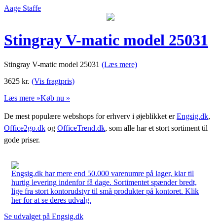
Aage Staffe
Stingray V-matic model 25031
Stingray V-matic model 25031
(Læs mere)
3625
kr.
(Vis fragtpris)
Læs mere »
Køb nu »
De mest populære webshops for erhverv i øjeblikket er
Engsig.dk
,
Office2go.dk
og
OfficeTrend.dk
, som alle har et stort sortiment til
gode priser.
Engsig.dk har mere end 50.000 varenumre på lager, klar til
hurtig levering indenfor få dage. Sortimentet spænder bredt,
lige fra stort kontorudstyr til små produkter på kontoret. Klik
her for at se deres udvalg.
Se udvalget på Engsig.dk