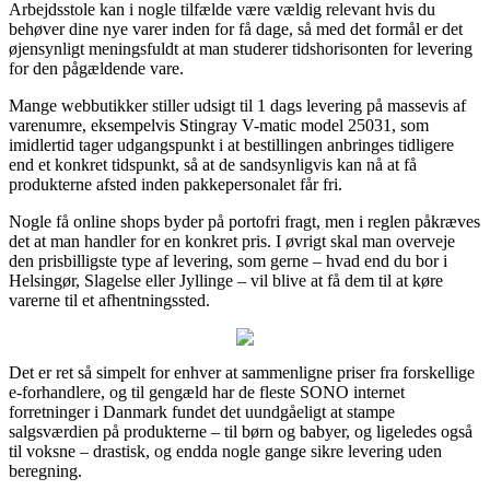
Arbejdsstole kan i nogle tilfælde være vældig relevant hvis du
behøver dine nye varer inden for få dage, så med det formål er det
øjensynligt meningsfuldt at man studerer tidshorisonten for levering
for den pågældende vare.
Mange webbutikker stiller udsigt til 1 dags levering på massevis af
varenumre, eksempelvis Stingray V-matic model 25031, som
imidlertid tager udgangspunkt i at bestillingen anbringes tidligere
end et konkret tidspunkt, så at de sandsynligvis kan nå at få
produkterne afsted inden pakkepersonalet får fri.
Nogle få online shops byder på portofri fragt, men i reglen påkræves
det at man handler for en konkret pris. I øvrigt skal man overveje
den prisbilligste type af levering, som gerne – hvad end du bor i
Helsingør, Slagelse eller Jyllinge – vil blive at få dem til at køre
varerne til et afhentningssted.
Det er ret så simpelt for enhver at sammenligne priser fra forskellige
e-forhandlere, og til gengæld har de fleste SONO internet
forretninger i Danmark fundet det uundgåeligt at stampe
salgsværdien på produkterne – til børn og babyer, og ligeledes også
til voksne – drastisk, og endda nogle gange sikre levering uden
beregning.