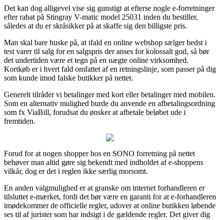
Det kan dog alligevel vise sig gunstigt at efterse nogle e-forretninger
efter rabat på Stingray V-matic model 25031 inden du bestiller,
således at du er skråsikker på at skaffe sig den billigste pris.
Man skal bare huske på, at ifald en online webshop sælger bedst i
test varer til salg for en salgspris der anses for kolossalt god, så bør
det undertiden være et tegn på en uægte online virksomhed.
Kortkøb er i hvert fald omfattet af en retningslinje, som passer på dig
som kunde imod falske butikker på nettet.
Generelt tilråder vi betalinger med kort eller betalinger med mobilen.
Som en alternativ mulighed burde du anvende en afbetalingsordning
som fx ViaBill, forudsat du ønsker at afbetale beløbet ude i
fremtiden.
Forud for at nogen shopper hos en SONO forretning på nettet
behøver man altid gøre sig bekendt med indholdet af e-shoppens
vilkår, dog er det i reglen ikke særlig morsomt.
En anden valgmulighed er at granske om internet forhandleren er
tilsluttet e-mærket, fordi det bør være en garanti for at e-forhandleren
imødekommer de officielle regler, udover at online butikken løbende
ses til af jurister som har indsigt i de gældende regler. Det giver dig