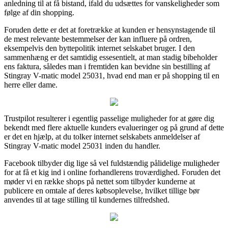
anledning til at få bistand, ifald du udsættes for vanskeligheder som
følge af din shopping.
Foruden dette er det at foretrække at kunden er hensynstagende til
de mest relevante bestemmelser der kan influere på ordren,
eksempelvis den byttepolitik internet selskabet bruger. I den
sammenhæng er det samtidig essesentielt, at man stadig bibeholder
ens faktura, således man i fremtiden kan bevidne sin bestilling af
Stingray V-matic model 25031, hvad end man er på shopping til en
herre eller dame.
Trustpilot resulterer i egentlig passelige muligheder for at gøre dig
bekendt med flere aktuelle kunders evalueringer og på grund af dette
er det en hjælp, at du tolker internet selskabets anmeldelser af
Stingray V-matic model 25031 inden du handler.
Facebook tilbyder dig lige så vel fuldstændig pålidelige muligheder
for at få et kig ind i online forhandlerens troværdighed. Foruden det
møder vi en række shops på nettet som tilbyder kunderne at
publicere en omtale af deres købsoplevelse, hvilket tillige bør
anvendes til at tage stilling til kundernes tilfredshed.