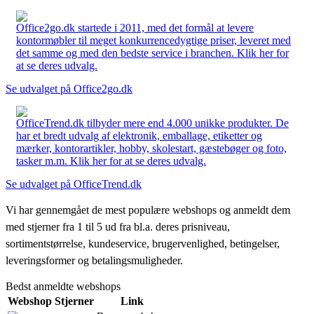
Office2go.dk startede i 2011, med det formål at levere
kontormøbler til meget konkurrencedygtige priser, leveret med
det samme og med den bedste service i branchen. Klik her for
at se deres udvalg.
Se udvalget på Office2go.dk
OfficeTrend.dk tilbyder mere end 4.000 unikke produkter. De
har et bredt udvalg af elektronik, emballage, etiketter og
mærker, kontorartikler, hobby, skolestart, gæstebøger og foto,
tasker m.m. Klik her for at se deres udvalg.
Se udvalget på OfficeTrend.dk
Vi har gennemgået de mest populære webshops og anmeldt dem
med stjerner fra 1 til 5 ud fra bl.a. deres prisniveau,
sortimentstørrelse, kundeservice, brugervenlighed, betingelser,
leveringsformer og betalingsmuligheder.
Bedst anmeldte webshops
Webshop
Stjerner
Link