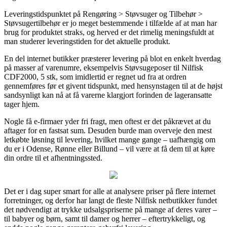
Leveringstidspunktet på Rengøring > Støvsuger og Tilbehør >
Støvsugertilbehør er jo meget bestemmende i tilfælde af at man har
brug for produktet straks, og herved er det rimelig meningsfuldt at
man studerer leveringstiden for det aktuelle produkt.
En del internet butikker præsterer levering på blot en enkelt hverdag
på masser af varenumre, eksempelvis Støvsugeposer til Nilfisk
CDF2000, 5 stk, som imidlertid er regnet ud fra at ordren
gennemføres før et givent tidspunkt, med hensynstagen til at de højst
sandsynligt kan nå at få varerne klargjort forinden de lageransatte
tager hjem.
Nogle få e-firmaer yder fri fragt, men oftest er det påkrævet at du
aftager for en fastsat sum. Desuden burde man overveje den mest
letkøbte løsning til levering, hvilket mange gange – uafhængig om
du er i Odense, Rønne eller Billund – vil være at få dem til at køre
din ordre til et afhentningssted.
Det er i dag super smart for alle at analysere priser på flere internet
forretninger, og derfor har langt de fleste Nilfisk netbutikker fundet
det nødvendigt at trykke udsalgspriserne på mange af deres varer –
til babyer og børn, samt til damer og herrer – eftertrykkeligt, og