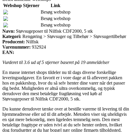
Webshop
Stjerner
Link
Besøg webshop
Besøg webshop
Besøg webshop
Navn:
Støvsugeposer til Nilfisk CDF2000, 5 stk
Kategori:
Rengøring > Støvsuger og Tilbehør > Støvsugertilbehør
Producent:
Nilfisk
Varenummer:
932924
EAN:
Vurderet til
3.6
ud af 5 stjerner baseret på
19
anmeldelser
En masse internet shops tildeler nu til dags diverse forskellige
leveringsudgaver. En favorit er i vore dage at få afleveret pakken
hos en pakkeshop, hvor du så selv henter dine varer når det passer
dig bedst. Muligheden er altså ultra overkommelig, og typisk
derudover den mest betalelige fragtløsning ved køb af
Støvsugeposer til Nilfisk CDF2000, 5 stk.
Du kunne derudover tænke over at bestille varerne til levering til din
hjemmeadresse eller ud til dit arbejde. Metoden viser sig uheldigvis
en sjat mere bekostelig, men ligeledes temmelig nem. Den mest
betalelige fragttype er uden tvivl at du selv henter ordren, hvilket
dog forudsætter at du har bopæl nær online firmaets tilholdssted.