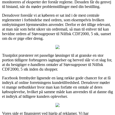
monitoreres af eksperter der forstår reglerne. Desuden får du genvej
til bistand, når du møder problemstillinger med din bestilling.
Derudover foreslår vi at køberen er sat ind i de mest centrale
reglementer i forbindelse med ordren, som eksempelvis hvilken
ombytningsret hjemmesiden anvender. Derfor er det tillige relevant,
at man når som helst sikrer sin ordremail, så man til enhver tid kan
bevidne ordren af Støvsugeposer til Nilfisk CDF2000, 5 stk, uanset
om du er pige eller dreng.
Trustpilot præsterer ret passelige løsninger til at granske en stor
portion tidligere forbrugeres iagttagelser og herved slår vi et slag for,
at du besigtiger e-handlens omtaler af Støvsugeposer til Nilfisk
CDF2000, 5 stk inden du shopper.
Facebook frembyder lignende en lang række gode chancer for at få
indtryk af online forretningens kundetilfredshed. Derudover møder
vi mange netbutikker hvor man kan forfatte en omtale af deres
købsoplevelse, hvilket på samme måde kan anvendes til at danne dig
et indtryk af tidligere kunders oplevelser.
Vores side er finansieret ved hjælp af reklamer. Vi har