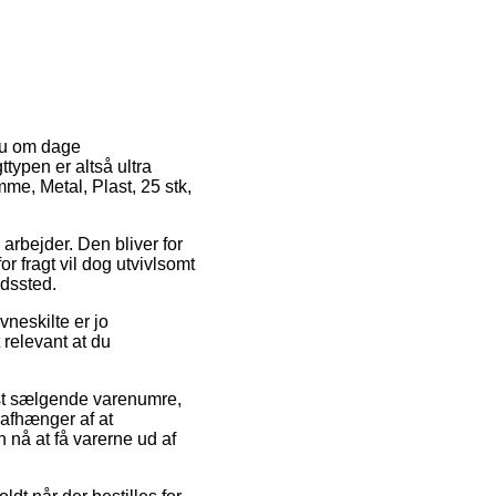
 nu om dage
typen er altså ultra
me, Metal, Plast, 25 stk,
 arbejder. Den bliver for
r fragt vil dog utvivlsomt
ldssted.
neskilte er jo
 relevant at du
st sælgende varenumre,
afhænger af at
n nå at få varerne ud af