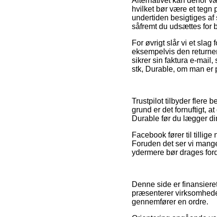
Alternativet kan derfor
hvilket bør være et tegn
undertiden besigtiges af
såfremt du udsættes for 
For øvrigt slår vi et sla
eksempelvis den returner
sikrer sin faktura e-mai
stk, Durable, om man er 
Trustpilot tilbyder flere
grund er det fornuftigt, a
Durable før du lægger din
Facebook fører til tillig
Foruden det ser vi mange 
ydermere bør drages forde
Denne side er finansiere
præsenterer virksomheder
gennemfører en ordre.