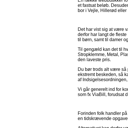
En række webbutikker love
et fastsat beløb. Desude
bor i Vejle, Hillerød elle
Det har vist sig at være v
derfor har langt de flest
til børn, samt til damer 
Til gengæld kan det til hv
Stropklemme, Metal, Plas
den laveste pris.
Du bør trods alt være så 
ekstremt beskeden, så ka
af Indsigelsesordningen,
Vi går generelt ind for k
som fx ViaBill, forudsat 
Forinden folk handler på
en tidskrævende opgave