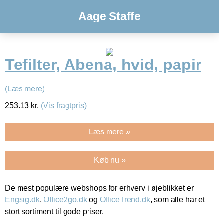
Aage Staffe
Tefilter, Abena, hvid, papir
(Læs mere)
253.13
kr.
(Vis fragtpris)
Læs mere »
Køb nu »
De mest populære webshops for erhverv i øjeblikket er
Engsig.dk
,
Office2go.dk
og
OfficeTrend.dk
, som alle har et
stort sortiment til gode priser.