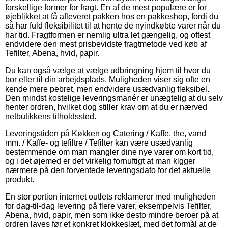
forskellige former for fragt. En af de mest populære er for
øjeblikket at få afleveret pakken hos en pakkeshop, fordi du
så har fuld fleksibilitet til at hente de nyindkøbte varer når du
har tid. Fragtformen er nemlig ultra let gængelig, og oftest
endvidere den mest prisbevidste fragtmetode ved køb af
Tefilter, Abena, hvid, papir.
Du kan også vælge at vælge udbringning hjem til hvor du
bor eller til din arbejdsplads. Muligheden viser sig ofte en
kende mere pebret, men endvidere usædvanlig fleksibel.
Den mindst kostelige leveringsmanér er unægtelig at du selv
henter ordren, hvilket dog stiller krav om at du er nærved
netbutikkens tilholdssted.
Leveringstiden på Køkken og Catering / Kaffe, the, vand
mm. / Kaffe- og tefiltre / Tefilter kan være usædvanlig
bestemmende om man mangler dine nye varer om kort tid,
og i det øjemed er det virkelig fornuftigt at man kigger
nærmere på den forventede leveringsdato for det aktuelle
produkt.
En stor portion internet outlets reklamerer med muligheden
for dag-til-dag levering på flere varer, eksempelvis Tefilter,
Abena, hvid, papir, men som ikke desto mindre beroer på at
ordren laves før et konkret klokkeslæt, med det formål at de