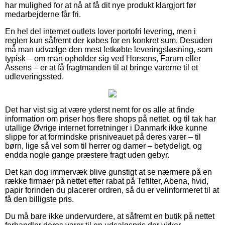
har mulighed for at nå at få dit nye produkt klargjort før
medarbejderne får fri.
En hel del internet outlets lover portofri levering, men i
reglen kun såfremt der købes for en konkret sum. Desuden
må man udvælge den mest letkøbte leveringsløsning, som
typisk – om man opholder sig ved Horsens, Farum eller
Assens – er at få fragtmanden til at bringe varerne til et
udleveringssted.
Det har vist sig at være yderst nemt for os alle at finde
information om priser hos flere shops på nettet, og til tak har
utallige Øvrige internet forretninger i Danmark ikke kunne
slippe for at formindske prisniveauet på deres varer – til
børn, lige så vel som til herrer og damer – betydeligt, og
endda nogle gange præstere fragt uden gebyr.
Det kan dog immervæk blive gunstigt at se nærmere på en
række firmaer på nettet efter rabat på Tefilter, Abena, hvid,
papir forinden du placerer ordren, så du er velinformeret til at
få den billigste pris.
Du må bare ikke undervurdere, at såfremt en butik på nettet