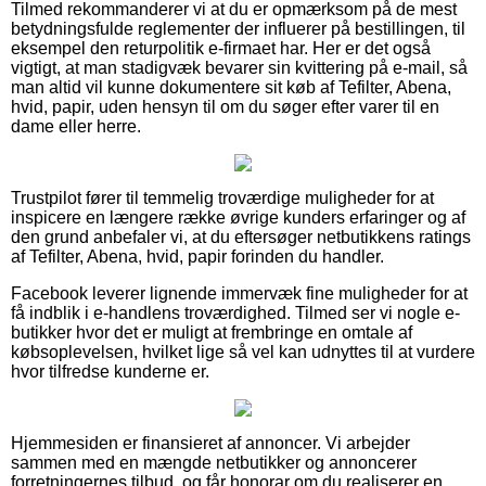
Tilmed rekommanderer vi at du er opmærksom på de mest
betydningsfulde reglementer der influerer på bestillingen, til
eksempel den returpolitik e-firmaet har. Her er det også
vigtigt, at man stadigvæk bevarer sin kvittering på e-mail, så
man altid vil kunne dokumentere sit køb af Tefilter, Abena,
hvid, papir, uden hensyn til om du søger efter varer til en
dame eller herre.
Trustpilot fører til temmelig troværdige muligheder for at
inspicere en længere række øvrige kunders erfaringer og af
den grund anbefaler vi, at du eftersøger netbutikkens ratings
af Tefilter, Abena, hvid, papir forinden du handler.
Facebook leverer lignende immervæk fine muligheder for at
få indblik i e-handlens troværdighed. Tilmed ser vi nogle e-
butikker hvor det er muligt at frembringe en omtale af
købsoplevelsen, hvilket lige så vel kan udnyttes til at vurdere
hvor tilfredse kunderne er.
Hjemmesiden er finansieret af annoncer. Vi arbejder
sammen med en mængde netbutikker og annoncerer
forretningernes tilbud, og får honorar om du realiserer en