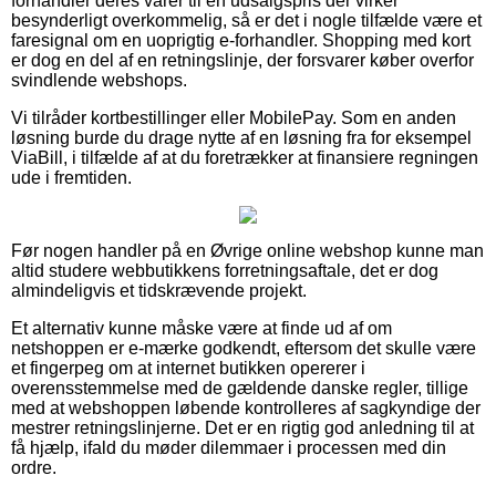
forhandler deres varer til en udsalgspris der virker
besynderligt overkommelig, så er det i nogle tilfælde være et
faresignal om en uoprigtig e-forhandler. Shopping med kort
er dog en del af en retningslinje, der forsvarer køber overfor
svindlende webshops.
Vi tilråder kortbestillinger eller MobilePay. Som en anden
løsning burde du drage nytte af en løsning fra for eksempel
ViaBill, i tilfælde af at du foretrækker at finansiere regningen
ude i fremtiden.
Før nogen handler på en Øvrige online webshop kunne man
altid studere webbutikkens forretningsaftale, det er dog
almindeligvis et tidskrævende projekt.
Et alternativ kunne måske være at finde ud af om
netshoppen er e-mærke godkendt, eftersom det skulle være
et fingerpeg om at internet butikken opererer i
overensstemmelse med de gældende danske regler, tillige
med at webshoppen løbende kontrolleres af sagkyndige der
mestrer retningslinjerne. Det er en rigtig god anledning til at
få hjælp, ifald du møder dilemmaer i processen med din
ordre.