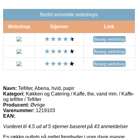
Bedst anmeldte webshops
Webshop
Stjerner
Link
Besøg webshop
Besøg webshop
Besøg webshop
Navn:
Tefilter, Abena, hvid, papir
Kategori:
Køkken og Catering / Kaffe, the, vand mm. / Kaffe-
og tefiltre / Tefilter
Producent:
Øvrige
Varenummer:
1219103
EAN:
Vurderet til
4.5
ud af 5 stjerner baseret på
43
anmeldelser
En række outlets på nettet frembyder i vore dage mange