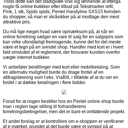
Trods dette kan det stadigvæk vise sig lønnende at eftergå
nogle få online butikker efter tilbud på Tekstmarker refil,
Pink, 1 stk, Spids spids, Pentel Handyline SXS15 forinden
du shopper, så man er skråsikker på at modtage den mest
attraktive pris.
Du må lige meget hvad være opmærksom på, at når en
online forretning sælger en vare til salg for en salgspris som
kan virke uforståeligt fremragende, kunne det for det meste
være et tegn på en svindel shop. Handler med kort er i hvert
fald omsluttet af et reglement, der forsvarer kunden overfor
uægte internet butikker.
Vi anbefaler bestillinger med kort eller mobilbetaling. Som
en alternativ mulighed burde du drage fordel af en
afdragsløsning som f.eks. ViaBill, i tilfælde af at du ser en
fordel i at dække betalingen i flere bidder.
Forud for at nogen bestiller hos en Pentel online shop burde
man i reglen tage stilling til forhandlerens
forretningsbetingelser, men det er bare et omfattende projekt.
Et andet forslag er at kontrollere om e-shoppen er verificeret
af e-mærket, grundet at det burde være et sympol på at