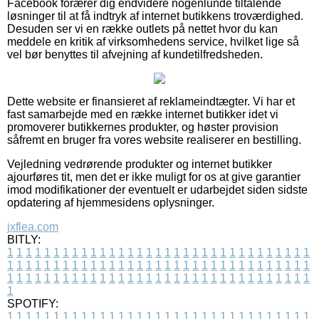
Facebook forærer dig endvidere nogenlunde tiltalende
løsninger til at få indtryk af internet butikkens troværdighed.
Desuden ser vi en række outlets på nettet hvor du kan
meddele en kritik af virksomhedens service, hvilket lige så
vel bør benyttes til afvejning af kundetilfredsheden.
Dette website er finansieret af reklameindtægter. Vi har et
fast samarbejde med en række internet butikker idet vi
promoverer butikkernes produkter, og høster provision
såfremt en bruger fra vores website realiserer en bestilling.
Vejledning vedrørende produkter og internet butikker
ajourføres tit, men det er ikke muligt for os at give garantier
imod modifikationer der eventuelt er udarbejdet siden sidste
opdatering af hjemmesidens oplysninger.
jxflea.com
BITLY:
1
1
1
1
1
1
1
1
1
1
1
1
1
1
1
1
1
1
1
1
1
1
1
1
1
1
1
1
1
1
1
1
1
1
1
1
1
1
1
1
1
1
1
1
1
1
1
1
1
1
1
1
1
1
1
1
1
1
1
1
1
1
1
1
1
1
1
1
1
1
1
1
1
1
1
1
1
1
1
1
1
1
1
1
1
1
1
1
1
1
1
1
1
1
1
1
1
1
1
1
SPOTIFY:
1
1
1
1
1
1
1
1
1
1
1
1
1
1
1
1
1
1
1
1
1
1
1
1
1
1
1
1
1
1
1
1
1