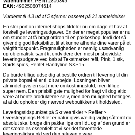
Varenummer:
PENT2800349
EAN:
4902506074614
Vurderet til
4.3
ud af 5 stjerner baseret på
31
anmeldelser
En stor portion internet shops tildeler nu om dage et hav af
forskellige leveringsudgaver. En der er meget populær er nu
om stunder at få bragt ordren til en pakkeshop, fordi det så
giver dig god fleksibilitet til at kunne afhente dine varer på et
valgfrit tidspunkt. Fragtmuligheden er nemlig usædvanlig
uproblematisk, samt tit endvidere den mest prisbevidste
leveringsudgave ved køb af Tekstmarker refil, Pink, 1 stk,
Spids spids, Pentel Handyline SXS15.
Du burde tillige udse dig at bestille ordren til levering til din
private bopæl eller til dit arbejde. Løsningen bliver
almindeligvis en sjat mere omkostningsfuld, men tillige
super nem. Den prisbilligste mulighed for fragt vil dog altid
være at hente produkterne selv, men den mulighed betinges
af at du opholder dig nærved webbutikkens tilholdssted.
Leveringstidspunktet på Skriveartikler > Refiler >
Overstregnings Refiler er naturligvis vældig vigtig såfremt du
absolut skal bruge din pakke lige om lidt, og af den grund er
det særdeles essentielt at vi ser det forventede
leveringstidspunkt ved den relevante vare.