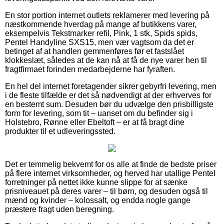
En stor portion internet outlets reklamerer med levering på
næstkommende hverdag på mange af butikkens varer,
eksempelvis Tekstmarker refil, Pink, 1 stk, Spids spids,
Pentel Handyline SXS15, men vær vagtsom da det er
betinget af at handlen gemmenføres før et fastslået
klokkeslæt, således at de kan nå at få de nye varer hen til
fragtfirmaet forinden medarbejderne har fyraften.
En hel del internet foretagender sikrer gebyrfri levering, men
i de fleste tilfælde er det så nødvendigt at der erhverves for
en bestemt sum. Desuden bør du udvælge den prisbilligste
form for levering, som tit – uanset om du befinder sig i
Holstebro, Rønne eller Ebeltoft – er at få bragt dine
produkter til et udleveringssted.
Det er temmelig bekvemt for os alle at finde de bedste priser
på flere internet virksomheder, og herved har utallige Pentel
forretninger på nettet ikke kunne slippe for at sænke
prisniveauet på deres varer – til børn, og desuden også til
mænd og kvinder – kolossalt, og endda nogle gange
præstere fragt uden beregning.