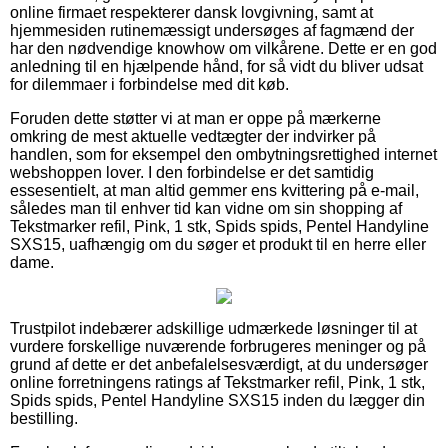
online firmaet respekterer dansk lovgivning, samt at
hjemmesiden rutinemæssigt undersøges af fagmænd der
har den nødvendige knowhow om vilkårene. Dette er en god
anledning til en hjælpende hånd, for så vidt du bliver udsat
for dilemmaer i forbindelse med dit køb.
Foruden dette støtter vi at man er oppe på mærkerne
omkring de mest aktuelle vedtægter der indvirker på
handlen, som for eksempel den ombytningsrettighed internet
webshoppen lover. I den forbindelse er det samtidig
essesentielt, at man altid gemmer ens kvittering på e-mail,
således man til enhver tid kan vidne om sin shopping af
Tekstmarker refil, Pink, 1 stk, Spids spids, Pentel Handyline
SXS15, uafhængig om du søger et produkt til en herre eller
dame.
Trustpilot indebærer adskillige udmærkede løsninger til at
vurdere forskellige nuværende forbrugeres meninger og på
grund af dette er det anbefalelsesværdigt, at du undersøger
online forretningens ratings af Tekstmarker refil, Pink, 1 stk,
Spids spids, Pentel Handyline SXS15 inden du lægger din
bestilling.