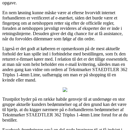
opgave.
En nem løsning kunne måske være at efterse hvorvidt internet
forhandleren er verificeret af e-mærket, siden det burde være et
fingerpeg om at netshoppen retter sig efter de officielle regler,
foruden at netshoppen jævnligt revideres af eksperter der er inde i
retningslinjerne. Desuden giver det dig chance for at få assistance,
når du forvoldes dilemmaer som følge af din ordre.
Ligeså er det godt at køberen er opmærksom på de mest aktuelle
forhold der kan spille ind i forbindelse med bestillingen, som fx den
returret e-firmaet kører med. I relation til det er det tillige essesentielt,
at man når som helst beholder ens e-mail kvittering, således man en
anden gang kan vidne om ordren af Tekstmarker STAEDTLER 362
Triplus 1-4mm Lime, uafhængig om man er på shopping til en
kvinde eller mand.
Trustpilot byder på en række habile genveje til at undersøge en stor
gruppe aktuelle kunders bedømmelser og af den grund kan det være
til hjælp, at du kigger nærmere på e-forhandlerens bedømmelser af
Tekstmarker STAEDTLER 362 Triplus 1-4mm Lime forud for at du
bestiller.
Facebook frembringer også en del gode løsninger til at få indsigt i