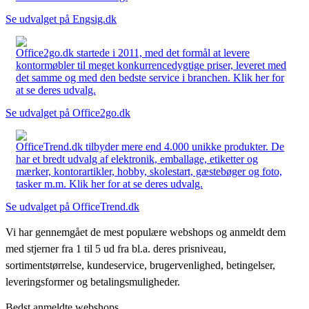
Se udvalget på Engsig.dk
Office2go.dk startede i 2011, med det formål at levere
kontormøbler til meget konkurrencedygtige priser, leveret med
det samme og med den bedste service i branchen. Klik her for
at se deres udvalg.
Se udvalget på Office2go.dk
OfficeTrend.dk tilbyder mere end 4.000 unikke produkter. De
har et bredt udvalg af elektronik, emballage, etiketter og
mærker, kontorartikler, hobby, skolestart, gæstebøger og foto,
tasker m.m. Klik her for at se deres udvalg.
Se udvalget på OfficeTrend.dk
Vi har gennemgået de mest populære webshops og anmeldt dem
med stjerner fra 1 til 5 ud fra bl.a. deres prisniveau,
sortimentstørrelse, kundeservice, brugervenlighed, betingelser,
leveringsformer og betalingsmuligheder.
Bedst anmeldte webshops