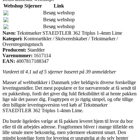
Webshop
Stjerner
Link
Besøg webshop
Besøg webshop
Besøg webshop
Navn:
Tekstmarker STAEDTLER 362 Triplus 1-4mm Lime
Kategori:
Kontorartikler / Skriveredskaber / Tekstmarker /
Overstregningstusch
Producent:
Staedtler
Varenummer:
1617114
EAN:
4007817188347
Vurderet til
4.1
ud af 5 stjerner baseret på
39
anmeldelser
Masser af webbutikker i Danmark yder heldigvis diverse forskellige
leveringsmidler. Det mest populære er for nærværende at få sendt til
en pakkeshop, fordi det giver dig fuld fleksibilitet til at hente pakken
lige når det passer dig. Fragttypen er jo rigtig simpel, og ofte tillige
den billigste leveringsversion ved køb af Tekstmarker
STAEDTLER 362 Triplus 1-4mm Lime.
Du burde ligeledes vælge at få pakken leveret hjem til hvor du bor
eller til dit arbejdes adresse. Fragtformen bliver i mange tilfælde en
lille smule mere bekostelig, men ydermere ekstremt smart. Den
mindst kostelige form for levering er unægtelig at du selv henter