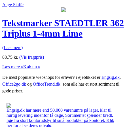
Aage Staffe
Tekstmarker STAEDTLER 362
Triplus 1-4mm Lime
(Læs mere)
88.75
kr.
(Vis fragtpris)
Læs mere »
Køb nu »
De mest populære webshops for erhverv i øjeblikket er
Engsig.dk
,
Office2go.dk
og
OfficeTrend.dk
, som alle har et stort sortiment til
gode priser.
Engsig.dk har mere end 50.000 varenumre på lager, klar til
hurtig levering indenfor få dage. Sortimentet spænder bredt,
lige fra stort kontorudstyr til små produkter på kontoret. Klik
her for at se deres udvalg.