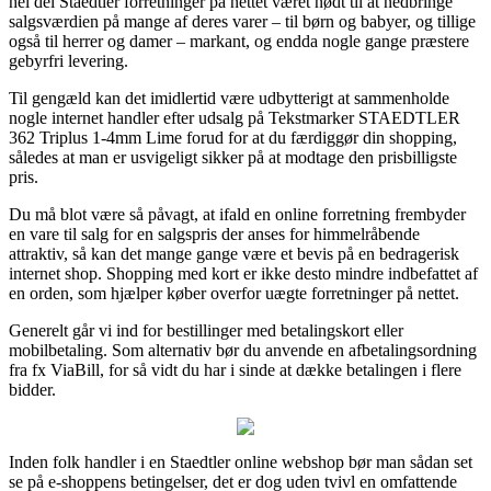
hel del Staedtler forretninger på nettet været nødt til at nedbringe
salgsværdien på mange af deres varer – til børn og babyer, og tillige
også til herrer og damer – markant, og endda nogle gange præstere
gebyrfri levering.
Til gengæld kan det imidlertid være udbytterigt at sammenholde
nogle internet handler efter udsalg på Tekstmarker STAEDTLER
362 Triplus 1-4mm Lime forud for at du færdiggør din shopping,
således at man er usvigeligt sikker på at modtage den prisbilligste
pris.
Du må blot være så påvagt, at ifald en online forretning frembyder
en vare til salg for en salgspris der anses for himmelråbende
attraktiv, så kan det mange gange være et bevis på en bedragerisk
internet shop. Shopping med kort er ikke desto mindre indbefattet af
en orden, som hjælper køber overfor uægte forretninger på nettet.
Generelt går vi ind for bestillinger med betalingskort eller
mobilbetaling. Som alternativ bør du anvende en afbetalingsordning
fra fx ViaBill, for så vidt du har i sinde at dække betalingen i flere
bidder.
Inden folk handler i en Staedtler online webshop bør man sådan set
se på e-shoppens betingelser, det er dog uden tvivl en omfattende