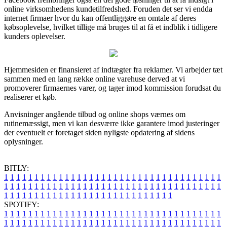
online virksomhedens kundetilfredshed. Foruden det ser vi endda
internet firmaer hvor du kan offentliggøre en omtale af deres
købsoplevelse, hvilket tillige må bruges til at få et indblik i tidligere
kunders oplevelser.
Hjemmesiden er finansieret af indtægter fra reklamer. Vi arbejder tæt
sammen med en lang række online varehuse derved at vi
promoverer firmaernes varer, og tager imod kommission forudsat du
realiserer et køb.
Anvisninger angående tilbud og online shops værnes om
rutinemæssigt, men vi kan desværre ikke garantere imod justeringer
der eventuelt er foretaget siden nyligste opdatering af sidens
oplysninger.
BITLY:
1
1
1
1
1
1
1
1
1
1
1
1
1
1
1
1
1
1
1
1
1
1
1
1
1
1
1
1
1
1
1
1
1
1
1
1
1
1
1
1
1
1
1
1
1
1
1
1
1
1
1
1
1
1
1
1
1
1
1
1
1
1
1
1
1
1
1
1
1
1
1
1
1
1
1
1
1
1
1
1
1
1
1
1
1
1
1
1
1
1
1
1
1
1
1
1
1
1
1
1
SPOTIFY:
1
1
1
1
1
1
1
1
1
1
1
1
1
1
1
1
1
1
1
1
1
1
1
1
1
1
1
1
1
1
1
1
1
1
1
1
1
1
1
1
1
1
1
1
1
1
1
1
1
1
1
1
1
1
1
1
1
1
1
1
1
1
1
1
1
1
1
1
1
1
1
1