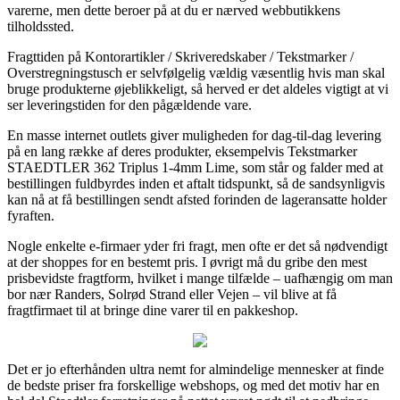
varerne, men dette beroer på at du er nærved webbutikkens
tilholdssted.
Fragttiden på Kontorartikler / Skriveredskaber / Tekstmarker /
Overstregningstusch er selvfølgelig vældig væsentlig hvis man skal
bruge produkterne øjeblikkeligt, så herved er det aldeles vigtigt at vi
ser leveringstiden for den pågældende vare.
En masse internet outlets giver muligheden for dag-til-dag levering
på en lang række af deres produkter, eksempelvis Tekstmarker
STAEDTLER 362 Triplus 1-4mm Lime, som står og falder med at
bestillingen fuldbyrdes inden et aftalt tidspunkt, så de sandsynligvis
kan nå at få bestillingen sendt afsted forinden de lageransatte holder
fyraften.
Nogle enkelte e-firmaer yder fri fragt, men ofte er det så nødvendigt
at der shoppes for en bestemt pris. I øvrigt må du gribe den mest
prisbevidste fragtform, hvilket i mange tilfælde – uafhængig om man
bor nær Randers, Solrød Strand eller Vejen – vil blive at få
fragtfirmaet til at bringe dine varer til en pakkeshop.
Det er jo efterhånden ultra nemt for almindelige mennesker at finde
de bedste priser fra forskellige webshops, og med det motiv har en