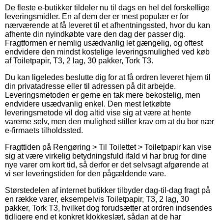
De fleste e-butikker tildeler nu til dags en hel del forskellige
leveringsmidler. En af dem der er mest populær er for
nærværende at få leveret til et afhentningssted, hvor du kan
afhente din nyindkøbte vare den dag der passer dig.
Fragtformen er nemlig usædvanlig let gængelig, og oftest
endvidere den mindst kostelige leveringsmulighed ved køb
af Toiletpapir, T3, 2 lag, 30 pakker, Tork T3.
Du kan ligeledes beslutte dig for at få ordren leveret hjem til
din privatadresse eller til adressen på dit arbejde.
Leveringsmetoden er gerne en tak mere bekostelig, men
endvidere usædvanlig enkel. Den mest letkøbte
leveringsmetode vil dog altid vise sig at være at hente
varerne selv, men den mulighed stiller krav om at du bor nær
e-firmaets tilholdssted.
Fragttiden på Rengøring > Til Toilettet > Toiletpapir kan vise
sig at være virkelig betydningsfuld ifald vi har brug for dine
nye varer om kort tid, så derfor er det selvsagt afgørende at
vi ser leveringstiden for den pågældende vare.
Størstedelen af internet butikker tilbyder dag-til-dag fragt på
en række varer, eksempelvis Toiletpapir, T3, 2 lag, 30
pakker, Tork T3, hvilket dog forudsætter at ordren indsendes
tidligere end et konkret klokkeslæt, sådan at de har