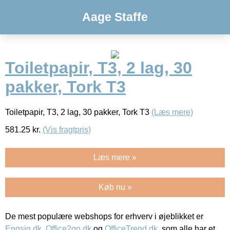
Aage Staffe
Toiletpapir, T3, 2 lag, 30
pakker, Tork T3
Toiletpapir, T3, 2 lag, 30 pakker, Tork T3
(Læs mere)
581.25
kr.
(Vis fragtpris)
Læs mere »
Køb nu »
De mest populære webshops for erhverv i øjeblikket er
Engsig.dk
,
Office2go.dk
og
OfficeTrend.dk
, som alle har et