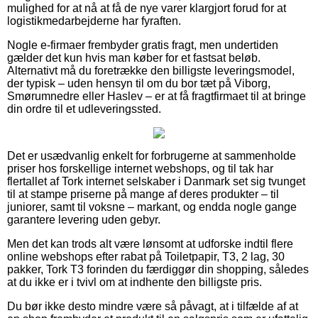
mulighed for at nå at få de nye varer klargjort forud for at
logistikmedarbejderne har fyraften.
Nogle e-firmaer frembyder gratis fragt, men undertiden
gælder det kun hvis man køber for et fastsat beløb.
Alternativt må du foretrække den billigste leveringsmodel,
der typisk – uden hensyn til om du bor tæt på Viborg,
Smørumnedre eller Haslev – er at få fragtfirmaet til at bringe
din ordre til et udleveringssted.
Det er usædvanlig enkelt for forbrugerne at sammenholde
priser hos forskellige internet webshops, og til tak har
flertallet af Tork internet selskaber i Danmark set sig tvunget
til at stampe priserne på mange af deres produkter – til
juniorer, samt til voksne – markant, og endda nogle gange
garantere levering uden gebyr.
Men det kan trods alt være lønsomt at udforske indtil flere
online webshops efter rabat på Toiletpapir, T3, 2 lag, 30
pakker, Tork T3 forinden du færdiggør din shopping, således
at du ikke er i tvivl om at indhente den billigste pris.
Du bør ikke desto mindre være så påvagt, at i tilfælde af at