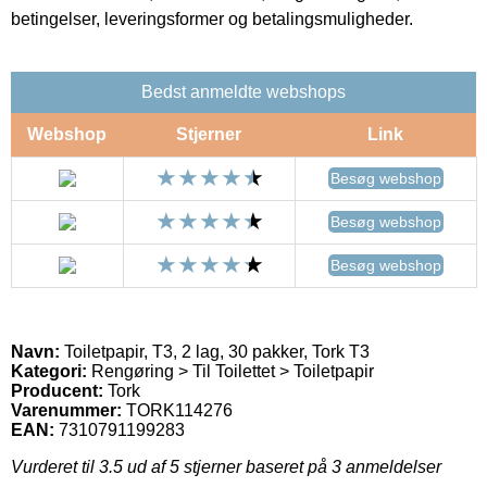
betingelser, leveringsformer og betalingsmuligheder.
Bedst anmeldte webshops
Webshop
Stjerner
Link
Besøg webshop
Besøg webshop
Besøg webshop
Navn:
Toiletpapir, T3, 2 lag, 30 pakker, Tork T3
Kategori:
Rengøring > Til Toilettet > Toiletpapir
Producent:
Tork
Varenummer:
TORK114276
EAN:
7310791199283
Vurderet til
3.5
ud af 5 stjerner baseret på
3
anmeldelser