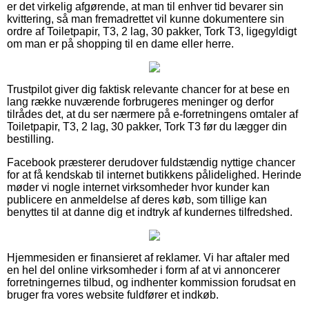
er det virkelig afgørende, at man til enhver tid bevarer sin
kvittering, så man fremadrettet vil kunne dokumentere sin
ordre af Toiletpapir, T3, 2 lag, 30 pakker, Tork T3, ligegyldigt
om man er på shopping til en dame eller herre.
Trustpilot giver dig faktisk relevante chancer for at bese en
lang række nuværende forbrugeres meninger og derfor
tilrådes det, at du ser nærmere på e-forretningens omtaler af
Toiletpapir, T3, 2 lag, 30 pakker, Tork T3 før du lægger din
bestilling.
Facebook præsterer derudover fuldstændig nyttige chancer
for at få kendskab til internet butikkens pålidelighed. Herinde
møder vi nogle internet virksomheder hvor kunder kan
publicere en anmeldelse af deres køb, som tillige kan
benyttes til at danne dig et indtryk af kundernes tilfredshed.
Hjemmesiden er finansieret af reklamer. Vi har aftaler med
en hel del online virksomheder i form af at vi annoncerer
forretningernes tilbud, og indhenter kommission forudsat en
bruger fra vores website fuldfører et indkøb.