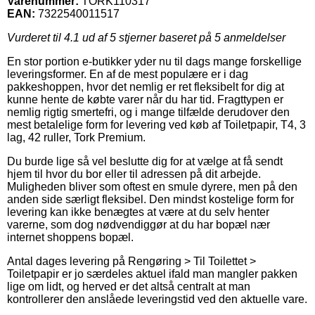
Varenummer:
TORK110317
EAN:
7322540011517
Vurderet til
4.1
ud af 5 stjerner baseret på
5
anmeldelser
En stor portion e-butikker yder nu til dags mange forskellige
leveringsformer. En af de mest populære er i dag
pakkeshoppen, hvor det nemlig er ret fleksibelt for dig at
kunne hente de købte varer når du har tid. Fragttypen er
nemlig rigtig smertefri, og i mange tilfælde derudover den
mest betalelige form for levering ved køb af Toiletpapir, T4, 3
lag, 42 ruller, Tork Premium.
Du burde lige så vel beslutte dig for at vælge at få sendt
hjem til hvor du bor eller til adressen på dit arbejde.
Muligheden bliver som oftest en smule dyrere, men på den
anden side særligt fleksibel. Den mindst kostelige form for
levering kan ikke benægtes at være at du selv henter
varerne, som dog nødvendiggør at du har bopæl nær
internet shoppens bopæl.
Antal dages levering på Rengøring > Til Toilettet >
Toiletpapir er jo særdeles aktuel ifald man mangler pakken
lige om lidt, og herved er det altså centralt at man
kontrollerer den anslåede leveringstid ved den aktuelle vare.