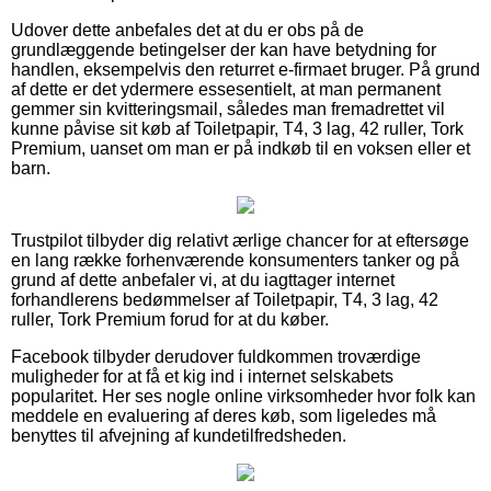
Udover dette anbefales det at du er obs på de
grundlæggende betingelser der kan have betydning for
handlen, eksempelvis den returret e-firmaet bruger. På grund
af dette er det ydermere essesentielt, at man permanent
gemmer sin kvitteringsmail, således man fremadrettet vil
kunne påvise sit køb af Toiletpapir, T4, 3 lag, 42 ruller, Tork
Premium, uanset om man er på indkøb til en voksen eller et
barn.
Trustpilot tilbyder dig relativt ærlige chancer for at eftersøge
en lang række forhenværende konsumenters tanker og på
grund af dette anbefaler vi, at du iagttager internet
forhandlerens bedømmelser af Toiletpapir, T4, 3 lag, 42
ruller, Tork Premium forud for at du køber.
Facebook tilbyder derudover fuldkommen troværdige
muligheder for at få et kig ind i internet selskabets
popularitet. Her ses nogle online virksomheder hvor folk kan
meddele en evaluering af deres køb, som ligeledes må
benyttes til afvejning af kundetilfredsheden.