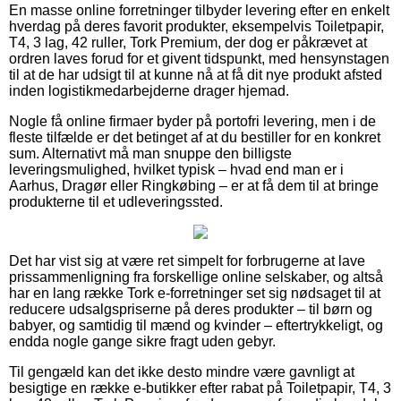
En masse online forretninger tilbyder levering efter en enkelt
hverdag på deres favorit produkter, eksempelvis Toiletpapir,
T4, 3 lag, 42 ruller, Tork Premium, der dog er påkrævet at
ordren laves forud for et givent tidspunkt, med hensynstagen
til at de har udsigt til at kunne nå at få dit nye produkt afsted
inden logistikmedarbejderne drager hjemad.
Nogle få online firmaer byder på portofri levering, men i de
fleste tilfælde er det betinget af at du bestiller for en konkret
sum. Alternativt må man snuppe den billigste
leveringsmulighed, hvilket typisk – hvad end man er i
Aarhus, Dragør eller Ringkøbing – er at få dem til at bringe
produkterne til et udleveringssted.
Det har vist sig at være ret simpelt for forbrugerne at lave
prissammenligning fra forskellige online selskaber, og altså
har en lang række Tork e-forretninger set sig nødsaget til at
reducere udsalgspriserne på deres produkter – til børn og
babyer, og samtidig til mænd og kvinder – eftertrykkeligt, og
endda nogle gange sikre fragt uden gebyr.
Til gengæld kan det ikke desto mindre være gavnligt at
besigtige en række e-butikker efter rabat på Toiletpapir, T4, 3