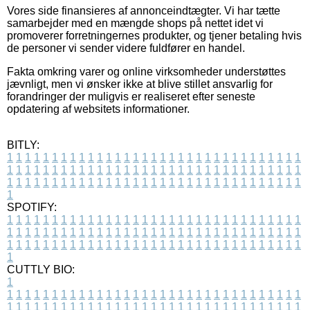
Vores side finansieres af annonceindtægter. Vi har tætte
samarbejder med en mængde shops på nettet idet vi
promoverer forretningernes produkter, og tjener betaling hvis
de personer vi sender videre fuldfører en handel.
Fakta omkring varer og online virksomheder understøttes
jævnligt, men vi ønsker ikke at blive stillet ansvarlig for
forandringer der muligvis er realiseret efter seneste
opdatering af websitets informationer.
BITLY:
1
1
1
1
1
1
1
1
1
1
1
1
1
1
1
1
1
1
1
1
1
1
1
1
1
1
1
1
1
1
1
1
1
1
1
1
1
1
1
1
1
1
1
1
1
1
1
1
1
1
1
1
1
1
1
1
1
1
1
1
1
1
1
1
1
1
1
1
1
1
1
1
1
1
1
1
1
1
1
1
1
1
1
1
1
1
1
1
1
1
1
1
1
1
1
1
1
1
1
1
SPOTIFY:
1
1
1
1
1
1
1
1
1
1
1
1
1
1
1
1
1
1
1
1
1
1
1
1
1
1
1
1
1
1
1
1
1
1
1
1
1
1
1
1
1
1
1
1
1
1
1
1
1
1
1
1
1
1
1
1
1
1
1
1
1
1
1
1
1
1
1
1
1
1
1
1
1
1
1
1
1
1
1
1
1
1
1
1
1
1
1
1
1
1
1
1
1
1
1
1
1
1
1
1
CUTTLY BIO:
1
1
1
1
1
1
1
1
1
1
1
1
1
1
1
1
1
1
1
1
1
1
1
1
1
1
1
1
1
1
1
1
1
1
1
1
1
1
1
1
1
1
1
1
1
1
1
1
1
1
1
1
1
1
1
1
1
1
1
1
1
1
1
1
1
1
1