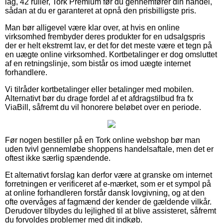
lag, 42 ruller, Tork Premium før du gennemfører din handel,
sådan at du er garanteret at opnå den prisbilligste pris.
Man bør alligevel være klar over, at hvis en online
virksomhed frembyder deres produkter for en udsalgspris
der er helt ekstremt lav, er det for det meste være et tegn på
en uægte online virksomhed. Kortbetalinger er dog omsluttet
af en retningslinje, som bistår os imod uægte internet
forhandlere.
Vi tilråder kortbetalinger eller betalinger med mobilen.
Alternativt bør du drage fordel af et afdragstilbud fra fx
ViaBill, såfremt du vil honorere beløbet over en periode.
Før nogen bestiller på en Tork online webshop bør man
uden tvivl gennemløbe shoppens handelsaftale, men det er
oftest ikke særlig spændende.
Et alternativt forslag kan derfor være at granske om internet
forretningen er verificeret af e-mærket, som er et sympol på
at online forhandleren forstår dansk lovgivning, og at den
ofte overvåges af fagmænd der kender de gældende vilkår.
Derudover tilbydes du lejlighed til at blive assisteret, såfremt
du forvoldes problemer med dit indkøb.