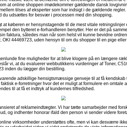
al om at online shoppen imødekommer gældende dansk lovgivning
ellem tilses af eksperter som har indsigt i de gældende regler.
fald du udsættes for besvær i processen med din shopping.
igt at køberen er hensynstagende til de mest vitale retningslinjer
sempel den bytteret e-forhandleren benytter. Her er det på sam
n faktura, således man når som helst vil kunne bevidne ordren
, OKI 44469723, uden hensyn til om du shopper til en pige eller
ogenlunde fine muligheder for at blive klogere på en længere ræk
reslår vi, at du evaluerer webbutikkens vurderinger af Toner, C
3 inden du lægger din bestilling.
varende adskillige hensigtsmæssige genveje til at få kendskab t
 faktisk e-forretninger hvor det er muligt at formulere en omtale
des til at få et indtryk af kundernes tilfredshed.
nsieret af reklameindtægter. Vi har tætte samarbejder med fors
lbud, og indhenter honorar ifald den person vi sender videre foret
online virksomheder understøttes ofte, men vi kan desværre ikk