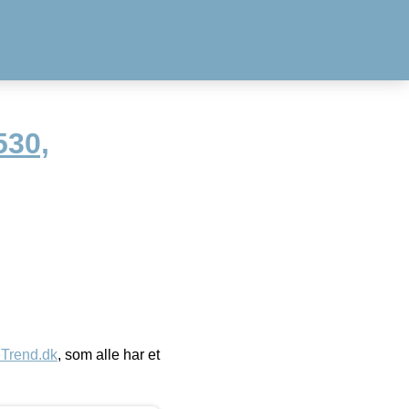
530,
eTrend.dk
, som alle har et