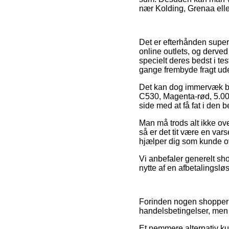
nær Kolding, Grenaa eller 
Det er efterhånden super
online outlets, og derve
specielt deres bedst i tes
gange frembyde fragt ude
Det kan dog immervæk bli
C530, Magenta-rød, 5.000
side med at få fat i den b
Man må trods alt ikke over
så er det tit være en vars
hjælper dig som kunde ov
Vi anbefaler generelt sh
nytte af en afbetalingslø
Forinden nogen shopper 
handelsbetingelser, men d
Et nemmere alternativ k