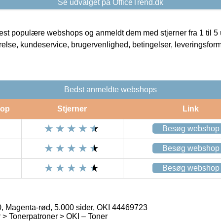
Se udvalget på OfficeTrend.dk
t populære webshops og anmeldt dem med stjerner fra 1 til 5 ud
rrelse, kundeservice, brugervenlighed, betingelser, leveringsfor
Bedst anmeldte webshops
op
Stjerner
Link
Besøg webshop
Besøg webshop
Besøg webshop
 Magenta-rød, 5.000 sider, OKI 44469723
> Tonerpatroner > OKI – Toner