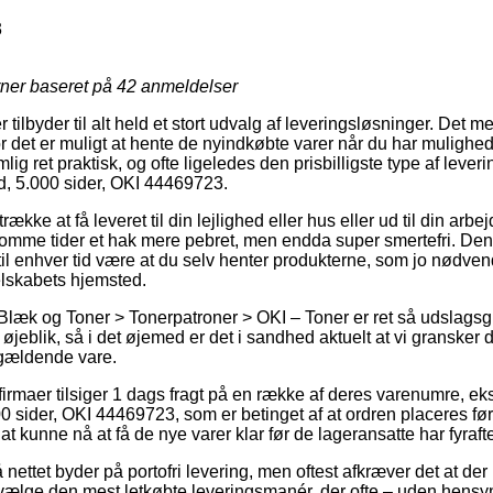
3
rner baseret på
42
anmeldelser
 tilbyder til alt held et stort udvalg af leveringsløsninger. Det
 det er muligt at hente de nyindkøbte varer når du har mulighed 
g ret praktisk, og ofte ligeledes den prisbilligste type af leveri
, 5.000 sider, OKI 44469723.
kke at få leveret til din lejlighed eller hus eller ud til din arbe
omme tider et hak mere pebret, men endda super smertefri. Den
til enhver tid være at du selv henter produkterne, som jo nødven
selskabets hjemsted.
Blæk og Toner > Tonerpatroner > OKI – Toner er ret så udslagsg
øjeblik, så i det øjemed er det i sandhed aktuelt at vi gransker
gældende vare.
rmaer tilsiger 1 dags fragt på en række af deres varenumre, e
 sider, OKI 44469723, som er betinget af at ordren placeres før 
 at kunne nå at få de nye varer klar før de lageransatte har fyraft
 nettet byder på portofri levering, men oftest afkræver det at der
lge den mest letkøbte leveringsmanér, der ofte – uden hensyn 