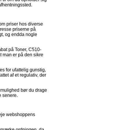
 afhentningssted.
om priser hos diverse
presse priserne på
ligt, og endda nogle
abat på Toner, C510-
t man er på den sikre
s for ufattelig gunstig,
tet af et regulativ, der
v mulighed bør du drage
e senere.
veje webshoppens
-mærke ordningen, da