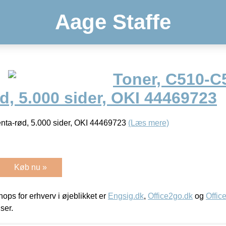
Aage Staffe
Toner, C510-C
, 5.000 sider, OKI 44469723
nta-rød, 5.000 sider, OKI 44469723
(Læs mere)
Køb nu »
ps for erhverv i øjeblikket er
Engsig.dk
,
Office2go.dk
og
Offic
iser.