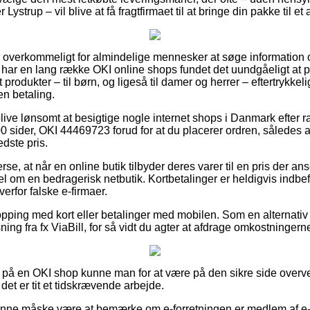
Lystrup – vil blive at få fragtfirmaet til at bringe din pakke til et
 overkommeligt for almindelige mennesker at søge information 
d har en lang række OKI online shops fundet det uundgåeligt at 
t produkter – til børn, og ligeså til damer og herrer – eftertrykke
n betaling.
ve lønsomt at besigtige nogle internet shops i Danmark efter r
 sider, OKI 44469723 forud for at du placerer ordren, således a
edste pris.
se, at når en online butik tilbyder deres varer til en pris der anse
el om en bedragerisk netbutik. Kortbetalinger er heldigvis indbefat
erfor falske e-firmaer.
opping med kort eller betalinger med mobilen. Som en alternati
sning fra fx ViaBill, for så vidt du agter at afdrage omkostningern
på en OKI shop kunne man for at være på den sikre side over
et er tit et tidskrævende arbejde.
unne måske være at bemærke om e-forretningen er medlem af e