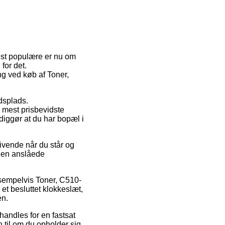
 mest populære er nu om
for det.
ng ved køb af Toner,
jdsplads.
 mest prisbevidste
diggør at du har bopæl i
ivende når du står og
 den anslåede
ksempelvis Toner, C510-
et besluttet klokkeslæt,
en.
 handles for en fastsat
til om du opholder sig