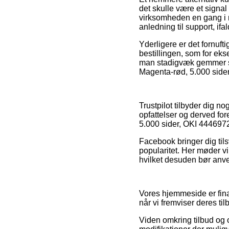
det skulle være et sign
virksomheden en gang i m
anledning til support, i
Yderligere er det fornuft
bestillingen, som for ek
man stadigvæk gemmer si
Magenta-rød, 5.000 sider
Trustpilot tilbyder dig n
opfattelser og derved fo
5.000 sider, OKI 4446972
Facebook bringer dig tils
popularitet. Her møder vi
hvilket desuden bør anven
Vores hjemmeside er fina
når vi fremviser deres ti
Viden omkring tilbud og 