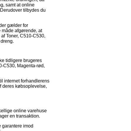
, samt at online
 Derudover tilbydes du
 der gælder for
me måde afgørende, at
 af Toner, C510-C530,
 dreng.
ke tidligere brugeres
510-C530, Magenta-rød,
il internet forhandlerens
 af deres købsoplevelse,
kellige online varehuse
ager en transaktion.
e garantere imod