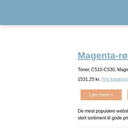
Magenta-rød
Toner, C510-C530, Mage
1531.25
kr.
(Vis fragtpris)
Læs mere »
De mest populære websho
stort sortiment til gode pr