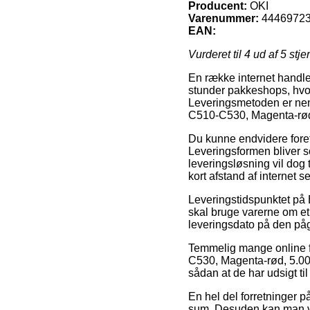
Producent:
OKI
Varenummer:
4446972
EAN:
Vurderet til
4
ud af 5 stje
En række internet handler
stunder pakkeshops, hvor
Leveringsmetoden er nemli
C510-C530, Magenta-rød
Du kunne endvidere foretræ
Leveringsformen bliver s
leveringsløsning vil dog 
kort afstand af internet 
Leveringstidspunktet på 
skal bruge varerne om et 
leveringsdato på den på
Temmelig mange online fi
C530, Magenta-rød, 5.000
sådan at de har udsigt til
En hel del forretninger på
sum. Desuden kan man væ