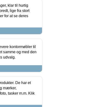
, klar til hurtig
edt, lige fra stort
er for at se deres
evere kontormøbler til
 det samme og med den
es udvalg.
rodukter. De har et
og mærker,
foto, tasker m.m. Klik