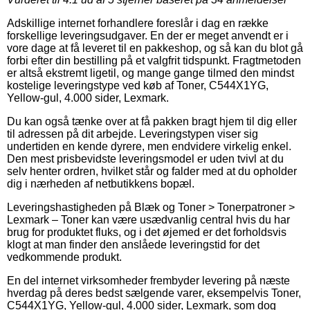
Adskillige internet forhandlere foreslår i dag en række
forskellige leveringsudgaver. En der er meget anvendt er i
vore dage at få leveret til en pakkeshop, og så kan du blot gå
forbi efter din bestilling på et valgfrit tidspunkt. Fragtmetoden
er altså ekstremt ligetil, og mange gange tilmed den mindst
kostelige leveringstype ved køb af Toner, C544X1YG,
Yellow-gul, 4.000 sider, Lexmark.
Du kan også tænke over at få pakken bragt hjem til dig eller
til adressen på dit arbejde. Leveringstypen viser sig
undertiden en kende dyrere, men endvidere virkelig enkel.
Den mest prisbevidste leveringsmodel er uden tvivl at du
selv henter ordren, hvilket står og falder med at du opholder
dig i nærheden af netbutikkens bopæl.
Leveringshastigheden på Blæk og Toner > Tonerpatroner >
Lexmark – Toner kan være usædvanlig central hvis du har
brug for produktet fluks, og i det øjemed er det forholdsvis
klogt at man finder den anslåede leveringstid for det
vedkommende produkt.
En del internet virksomheder frembyder levering på næste
hverdag på deres bedst sælgende varer, eksempelvis Toner,
C544X1YG, Yellow-gul, 4.000 sider, Lexmark, som dog