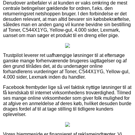
Derudover anbefaler vi at kunden er vaks omkring de mest
centrale betingelser gældende for ordren, f.eks. den
returneringsret netshoppen bruger. I den forbindelse er det
desuden relevant, at man altid bevarer sin købsbekræftelse,
således man en anden gang vil kunne bevidne sin bestilling
af Toner, C544X1YG, Yellow-gul, 4.000 sider, Lexmark,
uanset om man søger et produkt til en dreng eller pige.
Trustpilot leverer ret uafhængige løsninger til at eftersøge
ganske mange forhenværende brugeres iagttagelser og af
den grund tilrådes det, at du undersøger online
forhandlerens vurderinger af Toner, C544X1YG, Yellow-gul,
4.000 sider, Lexmark inden du handler.
Facebook frembyder lige så vel faktisk nyttige løsninger til at
få kendskab til internet virksomhedens troværdighed. Tilmed
ses mange online virksomheder som giver folk mulighed for
at afgive en anmeldelse af deres køb, hvilket desuden burde
drages fordel af til at tage stilling til tidligere kunders
oplevelser.
Vores hjemmeside er finansieret af reklameindtægter. Vi