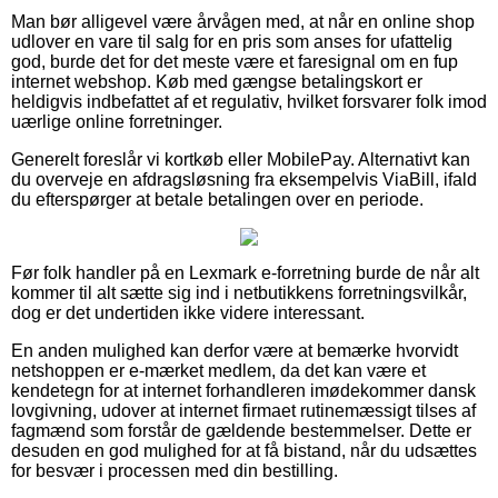
Man bør alligevel være årvågen med, at når en online shop
udlover en vare til salg for en pris som anses for ufattelig
god, burde det for det meste være et faresignal om en fup
internet webshop. Køb med gængse betalingskort er
heldigvis indbefattet af et regulativ, hvilket forsvarer folk imod
uærlige online forretninger.
Generelt foreslår vi kortkøb eller MobilePay. Alternativt kan
du overveje en afdragsløsning fra eksempelvis ViaBill, ifald
du efterspørger at betale betalingen over en periode.
Før folk handler på en Lexmark e-forretning burde de når alt
kommer til alt sætte sig ind i netbutikkens forretningsvilkår,
dog er det undertiden ikke videre interessant.
En anden mulighed kan derfor være at bemærke hvorvidt
netshoppen er e-mærket medlem, da det kan være et
kendetegn for at internet forhandleren imødekommer dansk
lovgivning, udover at internet firmaet rutinemæssigt tilses af
fagmænd som forstår de gældende bestemmelser. Dette er
desuden en god mulighed for at få bistand, når du udsættes
for besvær i processen med din bestilling.