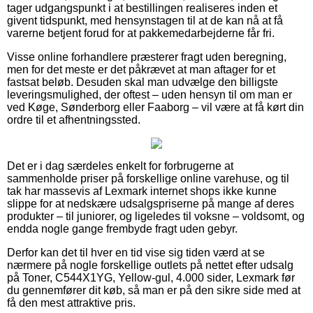
tager udgangspunkt i at bestillingen realiseres inden et
givent tidspunkt, med hensynstagen til at de kan nå at få
varerne betjent forud for at pakkemedarbejderne får fri.
Visse online forhandlere præsterer fragt uden beregning,
men for det meste er det påkrævet at man aftager for et
fastsat beløb. Desuden skal man udvælge den billigste
leveringsmulighed, der oftest – uden hensyn til om man er
ved Køge, Sønderborg eller Faaborg – vil være at få kørt din
ordre til et afhentningssted.
Det er i dag særdeles enkelt for forbrugerne at
sammenholde priser på forskellige online varehuse, og til
tak har massevis af Lexmark internet shops ikke kunne
slippe for at nedskære udsalgspriserne på mange af deres
produkter – til juniorer, og ligeledes til voksne – voldsomt, og
endda nogle gange frembyde fragt uden gebyr.
Derfor kan det til hver en tid vise sig tiden værd at se
nærmere på nogle forskellige outlets på nettet efter udsalg
på Toner, C544X1YG, Yellow-gul, 4.000 sider, Lexmark før
du gennemfører dit køb, så man er på den sikre side med at
få den mest attraktive pris.