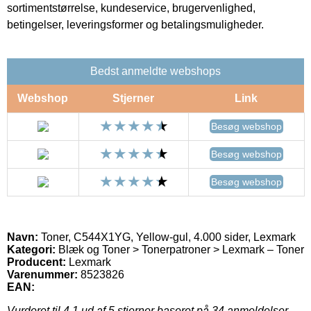
sortimentstørrelse, kundeservice, brugervenlighed,
betingelser, leveringsformer og betalingsmuligheder.
Bedst anmeldte webshops
Webshop
Stjerner
Link
Besøg webshop
Besøg webshop
Besøg webshop
Navn:
Toner, C544X1YG, Yellow-gul, 4.000 sider, Lexmark
Kategori:
Blæk og Toner > Tonerpatroner > Lexmark – Toner
Producent:
Lexmark
Varenummer:
8523826
EAN:
Vurderet til
4.1
ud af 5 stjerner baseret på
34
anmeldelser