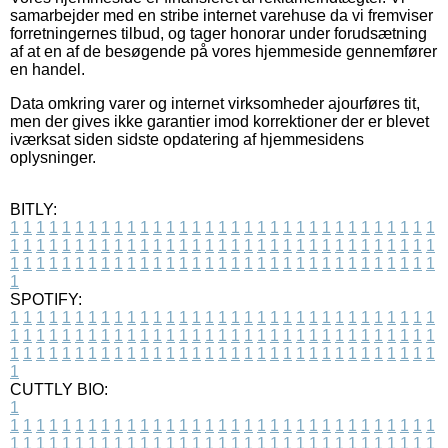
samarbejder med en stribe internet varehuse da vi fremviser
forretningernes tilbud, og tager honorar under forudsætning
af at en af de besøgende på vores hjemmeside gennemfører
en handel.
Data omkring varer og internet virksomheder ajourføres tit,
men der gives ikke garantier imod korrektioner der er blevet
iværksat siden sidste opdatering af hjemmesidens
oplysninger.
BITLY:
1
1
1
1
1
1
1
1
1
1
1
1
1
1
1
1
1
1
1
1
1
1
1
1
1
1
1
1
1
1
1
1
1
1
1
1
1
1
1
1
1
1
1
1
1
1
1
1
1
1
1
1
1
1
1
1
1
1
1
1
1
1
1
1
1
1
1
1
1
1
1
1
1
1
1
1
1
1
1
1
1
1
1
1
1
1
1
1
1
1
1
1
1
1
1
1
1
1
1
1
SPOTIFY:
1
1
1
1
1
1
1
1
1
1
1
1
1
1
1
1
1
1
1
1
1
1
1
1
1
1
1
1
1
1
1
1
1
1
1
1
1
1
1
1
1
1
1
1
1
1
1
1
1
1
1
1
1
1
1
1
1
1
1
1
1
1
1
1
1
1
1
1
1
1
1
1
1
1
1
1
1
1
1
1
1
1
1
1
1
1
1
1
1
1
1
1
1
1
1
1
1
1
1
1
CUTTLY BIO:
1
1
1
1
1
1
1
1
1
1
1
1
1
1
1
1
1
1
1
1
1
1
1
1
1
1
1
1
1
1
1
1
1
1
1
1
1
1
1
1
1
1
1
1
1
1
1
1
1
1
1
1
1
1
1
1
1
1
1
1
1
1
1
1
1
1
1