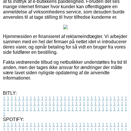
at få indtryk af e-butikkens pålidelighed. Foruden det ses
mange internet firmaer hvor kunder kan offentliggøre en
anmeldelse af virksomhedens service, som desuden burde
anvendes til at tage stilling til hvor tilfredse kunderne er.
Hjemmesiden er finansieret af reklameindtægter. Vi arbejder
sammen med en hel del firmaer på nettet idet vi introducerer
deres varer, og opnår betaling for så vidt en bruger fra vores
side fuldfører en bestilling.
Fakta vedrørende tilbud og netbutikker understøttes fra tid til
anden, men der tages ikke ansvar for ændringer der måtte
være lavet siden nyligste opdatering af de anvendte
informationer.
BITLY:
1
1
1
1
1
1
1
1
1
1
1
1
1
1
1
1
1
1
1
1
1
1
1
1
1
1
1
1
1
1
1
1
1
1
1
1
1
1
1
1
1
1
1
1
1
1
1
1
1
1
1
1
1
1
1
1
1
1
1
1
1
1
1
1
1
1
1
1
1
1
1
1
1
1
1
1
1
1
1
1
1
1
1
1
1
1
1
1
1
1
1
1
1
1
1
1
1
1
1
1
SPOTIFY:
1
1
1
1
1
1
1
1
1
1
1
1
1
1
1
1
1
1
1
1
1
1
1
1
1
1
1
1
1
1
1
1
1
1
1
1
1
1
1
1
1
1
1
1
1
1
1
1
1
1
1
1
1
1
1
1
1
1
1
1
1
1
1
1
1
1