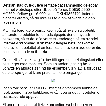
Det kan stadigvæk være rentabelt at sammenholde et par
internet webshops efter tilbud på Toner, C5850-5950-
MC560, Yellow-gul, 6.000 sider, OKI 43865721 inden du
placerer ordren, så du ikke er i tvivl om at skaffe sig den
laveste pris.
Man må bare være opmærksom på, at hvis en webbutik
afhænder produkter for en udsalgspris der er mystisk
beskeden, så er det ofte være et kendetegn på en svindel
internet virksomhed. Køb med gængse betalingskort er
heldigvis indbefattet af en foranstaltning, som assisterer dig
imod svindlende netbutikker.
Generelt slår vi et slag for bestillinger med betalingskort eller
betalinger med mobilen. Som en anden løsning bør du
udnytte en afdragsløsning fra eksempelvis ViaBill, forudsat
du efterspørger at klare prisen af flere omgange.
Inden folk bestiller i en OKI internet virksomhed kunne de
reelt gennemløbe butikkens vilkår, dog er det undertiden en
tidskrævende opgave.
Et andet forslag er at tjekke om online webshoppen er