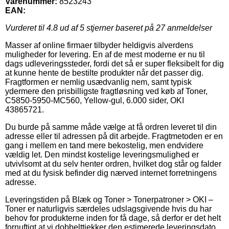
Varenummer:
8523243
EAN:
Vurderet til
4.8
ud af 5 stjerner baseret på
27
anmeldelser
Masser af online firmaer tilbyder heldigvis alverdens
muligheder for levering. En af de mest moderne er nu til
dags udleveringssteder, fordi det så er super fleksibelt for dig
at kunne hente de bestilte produkter når det passer dig.
Fragtformen er nemlig usædvanlig nem, samt typisk
ydermere den prisbilligste fragtløsning ved køb af Toner,
C5850-5950-MC560, Yellow-gul, 6.000 sider, OKI
43865721.
Du burde på samme måde vælge at få ordren leveret til din
adresse eller til adressen på dit arbejde. Fragtmetoden er en
gang i mellem en tand mere bekostelig, men endvidere
vældig let. Den mindst kostelige leveringsmulighed er
utvivlsomt at du selv henter ordren, hvilket dog står og falder
med at du fysisk befinder dig nærved internet forretningens
adresse.
Leveringstiden på Blæk og Toner > Tonerpatroner > OKI –
Toner er naturligvis særdeles udslagsgivende hvis du har
behov for produkterne inden for få dage, så derfor er det helt
fornuftigt at vi dobbelttjekker den estimerede leveringsdato