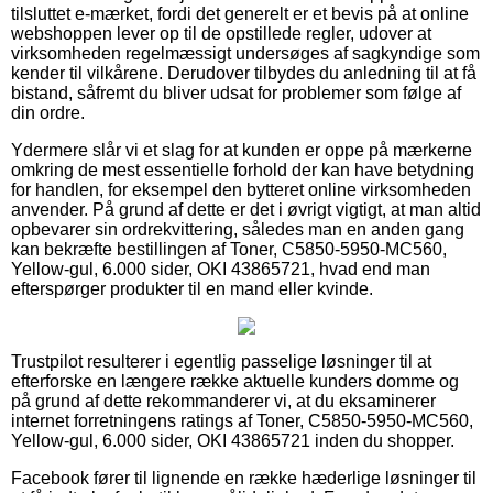
tilsluttet e-mærket, fordi det generelt er et bevis på at online
webshoppen lever op til de opstillede regler, udover at
virksomheden regelmæssigt undersøges af sagkyndige som
kender til vilkårene. Derudover tilbydes du anledning til at få
bistand, såfremt du bliver udsat for problemer som følge af
din ordre.
Ydermere slår vi et slag for at kunden er oppe på mærkerne
omkring de mest essentielle forhold der kan have betydning
for handlen, for eksempel den bytteret online virksomheden
anvender. På grund af dette er det i øvrigt vigtigt, at man altid
opbevarer sin ordrekvittering, således man en anden gang
kan bekræfte bestillingen af Toner, C5850-5950-MC560,
Yellow-gul, 6.000 sider, OKI 43865721, hvad end man
efterspørger produkter til en mand eller kvinde.
Trustpilot resulterer i egentlig passelige løsninger til at
efterforske en længere række aktuelle kunders domme og
på grund af dette rekommanderer vi, at du eksaminerer
internet forretningens ratings af Toner, C5850-5950-MC560,
Yellow-gul, 6.000 sider, OKI 43865721 inden du shopper.
Facebook fører til lignende en række hæderlige løsninger til