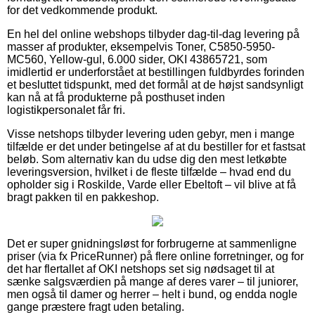
for det vedkommende produkt.
En hel del online webshops tilbyder dag-til-dag levering på
masser af produkter, eksempelvis Toner, C5850-5950-
MC560, Yellow-gul, 6.000 sider, OKI 43865721, som
imidlertid er underforstået at bestillingen fuldbyrdes forinden
et besluttet tidspunkt, med det formål at de højst sandsynligt
kan nå at få produkterne på posthuset inden
logistikpersonalet får fri.
Visse netshops tilbyder levering uden gebyr, men i mange
tilfælde er det under betingelse af at du bestiller for et fastsat
beløb. Som alternativ kan du udse dig den mest letkøbte
leveringsversion, hvilket i de fleste tilfælde – hvad end du
opholder sig i Roskilde, Varde eller Ebeltoft – vil blive at få
bragt pakken til en pakkeshop.
Det er super gnidningsløst for forbrugerne at sammenligne
priser (via fx PriceRunner) på flere online forretninger, og for
det har flertallet af OKI netshops set sig nødsaget til at
sænke salgsværdien på mange af deres varer – til juniorer,
men også til damer og herrer – helt i bund, og endda nogle
gange præstere fragt uden betaling.