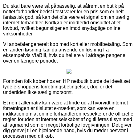
Du skal bare være så påpasselig, at såfremt en butik på
nettet forhandler bedst i test varer for en pris som er helt
fantastisk god, så kan det ofte være et signal om en uærlig
internet forhandler. Kortkøb er imidlertid omsluttet af et
lovbud, hvilket begunstiger en imod snydagtige online
virksomheder.
Vi anbefaler generelt køb med kort eller mobilbetaling. Som
en anden løsning kan du anvende en løsning fra
eksempelvis ViaBill, hvis du hellere vil afdrage pengene
over en længere periode.
Forinden folk køber hos en HP netbutik burde de ideelt set
tyde e-shoppens forretningsbetingelser, dog er det
undertiden ikke særlig morsomt.
Et nemt alternativ kan være at finde ud af hvorvidt internet
forretningen er tilsluttet e-mærket, som kan være en
indikation om at online forhandleren respekterer de officielle
regler, foruden at internet selskabet af og til føres tilsyn med
af fagmænd som er meget fortrolige lovgivningen. Det giver
dig genvej til en hjælpende hånd, hvis du møder besvær i
processen med dit køb.