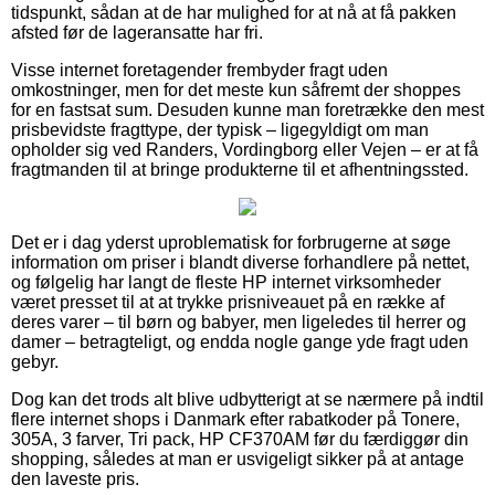
tidspunkt, sådan at de har mulighed for at nå at få pakken
afsted før de lageransatte har fri.
Visse internet foretagender frembyder fragt uden
omkostninger, men for det meste kun såfremt der shoppes
for en fastsat sum. Desuden kunne man foretrække den mest
prisbevidste fragttype, der typisk – ligegyldigt om man
opholder sig ved Randers, Vordingborg eller Vejen – er at få
fragtmanden til at bringe produkterne til et afhentningssted.
Det er i dag yderst uproblematisk for forbrugerne at søge
information om priser i blandt diverse forhandlere på nettet,
og følgelig har langt de fleste HP internet virksomheder
været presset til at at trykke prisniveauet på en række af
deres varer – til børn og babyer, men ligeledes til herrer og
damer – betragteligt, og endda nogle gange yde fragt uden
gebyr.
Dog kan det trods alt blive udbytterigt at se nærmere på indtil
flere internet shops i Danmark efter rabatkoder på Tonere,
305A, 3 farver, Tri pack, HP CF370AM før du færdiggør din
shopping, således at man er usvigeligt sikker på at antage
den laveste pris.