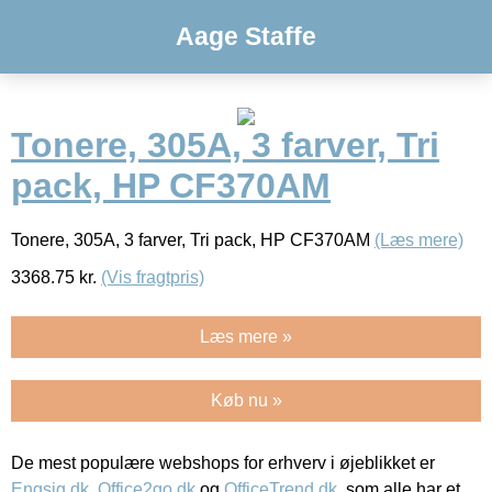
Aage Staffe
Tonere, 305A, 3 farver, Tri
pack, HP CF370AM
Tonere, 305A, 3 farver, Tri pack, HP CF370AM
(Læs mere)
3368.75
kr.
(Vis fragtpris)
Læs mere »
Køb nu »
De mest populære webshops for erhverv i øjeblikket er
Engsig.dk
,
Office2go.dk
og
OfficeTrend.dk
, som alle har et