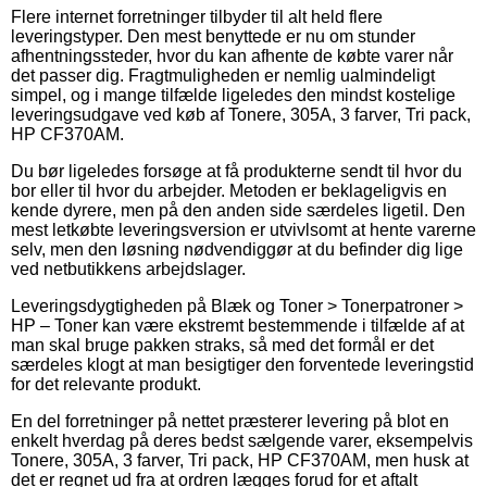
Flere internet forretninger tilbyder til alt held flere
leveringstyper. Den mest benyttede er nu om stunder
afhentningssteder, hvor du kan afhente de købte varer når
det passer dig. Fragtmuligheden er nemlig ualmindeligt
simpel, og i mange tilfælde ligeledes den mindst kostelige
leveringsudgave ved køb af Tonere, 305A, 3 farver, Tri pack,
HP CF370AM.
Du bør ligeledes forsøge at få produkterne sendt til hvor du
bor eller til hvor du arbejder. Metoden er beklageligvis en
kende dyrere, men på den anden side særdeles ligetil. Den
mest letkøbte leveringsversion er utvivlsomt at hente varerne
selv, men den løsning nødvendiggør at du befinder dig lige
ved netbutikkens arbejdslager.
Leveringsdygtigheden på Blæk og Toner > Tonerpatroner >
HP – Toner kan være ekstremt bestemmende i tilfælde af at
man skal bruge pakken straks, så med det formål er det
særdeles klogt at man besigtiger den forventede leveringstid
for det relevante produkt.
En del forretninger på nettet præsterer levering på blot en
enkelt hverdag på deres bedst sælgende varer, eksempelvis
Tonere, 305A, 3 farver, Tri pack, HP CF370AM, men husk at
det er regnet ud fra at ordren lægges forud for et aftalt