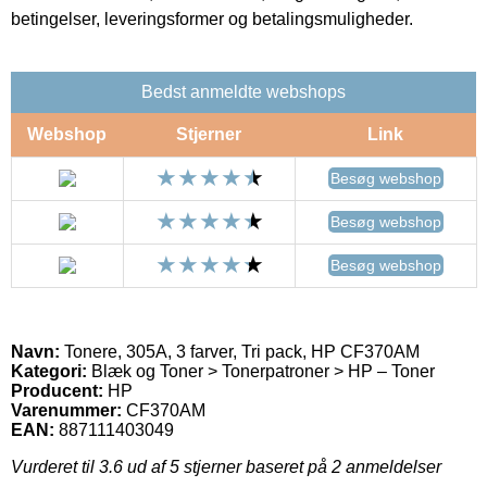
betingelser, leveringsformer og betalingsmuligheder.
Bedst anmeldte webshops
Webshop
Stjerner
Link
Besøg webshop
Besøg webshop
Besøg webshop
Navn:
Tonere, 305A, 3 farver, Tri pack, HP CF370AM
Kategori:
Blæk og Toner > Tonerpatroner > HP – Toner
Producent:
HP
Varenummer:
CF370AM
EAN:
887111403049
Vurderet til
3.6
ud af 5 stjerner baseret på
2
anmeldelser