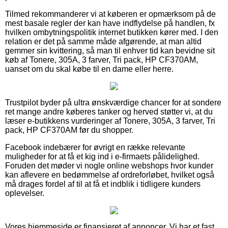
Tilmed rekommanderer vi at køberen er opmærksom på de
mest basale regler der kan have indflydelse på handlen, fx
hvilken ombytningspolitik internet butikken kører med. I den
relation er det på samme måde afgørende, at man altid
gemmer sin kvittering, så man til enhver tid kan bevidne sit
køb af Tonere, 305A, 3 farver, Tri pack, HP CF370AM,
uanset om du skal købe til en dame eller herre.
Trustpilot byder på ultra ønskværdige chancer for at sondere
ret mange andre køberes tanker og herved støtter vi, at du
læser e-butikkens vurderinger af Tonere, 305A, 3 farver, Tri
pack, HP CF370AM før du shopper.
Facebook indebærer for øvrigt en række relevante
muligheder for at få et kig ind i e-firmaets pålidelighed.
Foruden det møder vi nogle online webshops hvor kunder
kan aflevere en bedømmelse af ordreforløbet, hvilket også
må drages fordel af til at få et indblik i tidligere kunders
oplevelser.
Vores hjemmeside er finansieret af annoncer. Vi har et fast