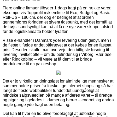
Flere online firmaer tilbyder 1 dags fragt på en række varer,
eksempelvis Topprofil m/klemliste til Eco, Budget og Basic
Roll-Up – 180 cm, der dog er betinget af at ordren
gennemføres forinden et givent tidspunkt, med det formål at
de højst sandsynligt kan nå at få de nye varer skippet afsted
før de logistikansatte holder fyraften.
Visse e-handler i Danmark yder levering uden gebyr, men i
de fleste tilfælde er det påkrævet at der købes for en fastsat
pris. Desuden skulle man overveje den billigste løsning til
levering, hvilket ofte – om du befinder sig i Viborg, Værløse
eller Ringkøbing – vil være at få dem til at bringe
produkterne til en pakkeshop.
Det er jo virkelig gnidningsløst for almindelige mennesker at
sammenholde priser fra forskellige internet shops, og så har
langt de fleste webbutikker fundet det uundgåeligt at
mindske salgsværdien på mange af deres varer – til drenge
og piger, og ligeledes til damer og herrer – enormt, og endda
nogle gange yde fragt uden betaling.
Det kan til hver en tid blive fordelagtigt at udforske nogle