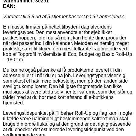
Varenummer:
30291
EAN:
Vurderet til
3.8
ud af 5 stjerner baseret på
32
anmeldelser
En masse firmaer på nettet tilbyder i dag alverdens
leveringstyper. Den mest anvendte er for øjeblikket
pakkeshoppen, fordi du så nemt kan hente dine produkter
når det passer ind i din kalender. Metoden er nemlig meget
praktisk, samt tit tilmed den mest letkøbte fragtmetode ved
køb af Topprofil m/klemliste til Eco, Budget og Basic Roll-Up
– 180 cm.
Du kunne også påtænke at få produkterne leveret til din
adresse eller til når du er på job. Leveringstypen viser sig
som oftest et hak mere bekostelig, men på den anden side
særligt ukompliceret. Den billigste fragtmetode kan ikke
modsiges at være at du selv henter varerne, som dog står og
falder med at du bor med kort afstand til e-butikkens
hjemsted.
Leveringstidspunktet på Tilbehør Roll-Up og flag kan i nogle
tilfælde være ualmindeligt bestemmende såfremt man skal
bruge din ordre fluks, og af den grund er det rigtig passende
at du checker det estimerede leveringstidspunkt ved den
vedkommende vare.