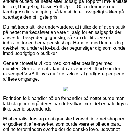
enkelte outlets på nettet efter udsalg på Topprofil m/klemliste
til Eco, Budget og Basic Roll-Up – 180 cm forinden du
færdiggør din shopping, sådan at du er usvigeligt sikker på
at antage den billigste pris.
Du må trods alt ikke undervurdere, at i tilfælde af at en butik
på nettet markedsfører en vare til salg for en salgspris der
anses for besynderligt gunstig, så kan det tit være en
indikator for en bedragerisk shop. Handler med kort er dog
dækket ind under et lovbud, der begunstiger dig som kunde
imod uoprigtige e-butikker.
Generelt foreslår vi køb med kort eller betalinger med
mobilen. Som alternativ kan du anvende et tilbud som for
eksempel ViaBill, hvis du foretrækker at godtgøre pengene
af flere omgange.
Forinden folk handler på en forhandler på nettet burde man
faktisk gennemgå deres handelsvilkår, men det er naturligvis
ikke særlig spændende.
Et alternativt forslag er at granske hvorvidt internet shoppen
er godkendt af e-mærket, som burde være et billede på at
online forretningen overholder de danske love, udover at