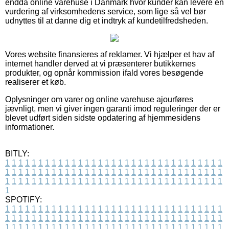
endda online varehuse i Danmark hvor kunder kan levere en
vurdering af virksomhedens service, som lige så vel bør
udnyttes til at danne dig et indtryk af kundetilfredsheden.
Vores website finansieres af reklamer. Vi hjælper et hav af
internet handler derved at vi præsenterer butikkernes
produkter, og opnår kommission ifald vores besøgende
realiserer et køb.
Oplysninger om varer og online varehuse ajourføres
jævnligt, men vi giver ingen garanti imod reguleringer der er
blevet udført siden sidste opdatering af hjemmesidens
informationer.
BITLY:
1
1
1
1
1
1
1
1
1
1
1
1
1
1
1
1
1
1
1
1
1
1
1
1
1
1
1
1
1
1
1
1
1
1
1
1
1
1
1
1
1
1
1
1
1
1
1
1
1
1
1
1
1
1
1
1
1
1
1
1
1
1
1
1
1
1
1
1
1
1
1
1
1
1
1
1
1
1
1
1
1
1
1
1
1
1
1
1
1
1
1
1
1
1
1
1
1
1
1
1
SPOTIFY:
1
1
1
1
1
1
1
1
1
1
1
1
1
1
1
1
1
1
1
1
1
1
1
1
1
1
1
1
1
1
1
1
1
1
1
1
1
1
1
1
1
1
1
1
1
1
1
1
1
1
1
1
1
1
1
1
1
1
1
1
1
1
1
1
1
1
1
1
1
1
1
1
1
1
1
1
1
1
1
1
1
1
1
1
1
1
1
1
1
1
1
1
1
1
1
1
1
1
1