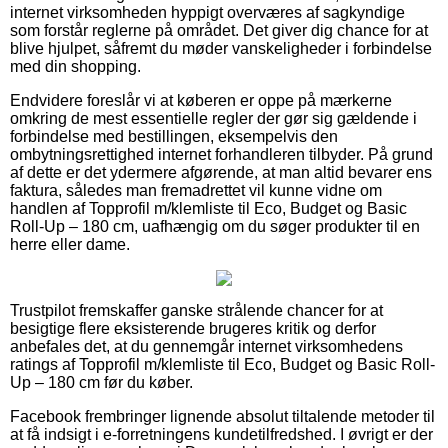
internet virksomheden hyppigt overværes af sagkyndige
som forstår reglerne på området. Det giver dig chance for at
blive hjulpet, såfremt du møder vanskeligheder i forbindelse
med din shopping.
Endvidere foreslår vi at køberen er oppe på mærkerne
omkring de mest essentielle regler der gør sig gældende i
forbindelse med bestillingen, eksempelvis den
ombytningsrettighed internet forhandleren tilbyder. På grund
af dette er det ydermere afgørende, at man altid bevarer ens
faktura, således man fremadrettet vil kunne vidne om
handlen af Topprofil m/klemliste til Eco, Budget og Basic
Roll-Up – 180 cm, uafhængig om du søger produkter til en
herre eller dame.
Trustpilot fremskaffer ganske strålende chancer for at
besigtige flere eksisterende brugeres kritik og derfor
anbefales det, at du gennemgår internet virksomhedens
ratings af Topprofil m/klemliste til Eco, Budget og Basic Roll-
Up – 180 cm før du køber.
Facebook frembringer lignende absolut tiltalende metoder til
at få indsigt i e-forretningens kundetilfredshed. I øvrigt er der