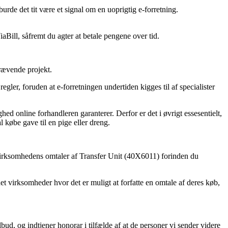
burde det tit være et signal om en uoprigtig e-forretning.
aBill, såfremt du agter at betale pengene over tid.
krævende projekt.
gler, foruden at e-forretningen undertiden kigges til af specialister
ed online forhandleren garanterer. Derfor er det i øvrigt essesentielt,
købe gave til en pige eller dreng.
t virksomhedens omtaler af Transfer Unit (40X6011) forinden du
et virksomheder hvor det er muligt at forfatte en omtale af deres køb,
bud, og indtjener honorar i tilfælde af at de personer vi sender videre