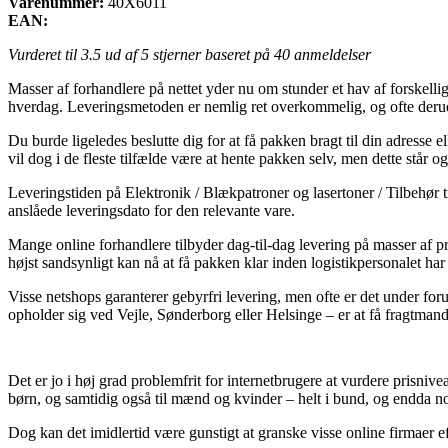
Varenummer:
40X6011
EAN:
Vurderet til
3.5
ud af 5 stjerner baseret på
40
anmeldelser
Masser af forhandlere på nettet yder nu om stunder et hav af forskellig
hverdag. Leveringsmetoden er nemlig ret overkommelig, og ofte derudo
Du burde ligeledes beslutte dig for at få pakken bragt til din adresse el
vil dog i de fleste tilfælde være at hente pakken selv, men dette står
Leveringstiden på Elektronik / Blækpatroner og lasertoner / Tilbehør ti
anslåede leveringsdato for den relevante vare.
Mange online forhandlere tilbyder dag-til-dag levering på masser af pr
højst sandsynligt kan nå at få pakken klar inden logistikpersonalet har 
Visse netshops garanterer gebyrfri levering, men ofte er det under fo
opholder sig ved Vejle, Sønderborg eller Helsinge – er at få fragtmanden
Det er jo i høj grad problemfrit for internetbrugere at vurdere prisnive
børn, og samtidig også til mænd og kvinder – helt i bund, og endda 
Dog kan det imidlertid være gunstigt at granske visse online firmaer e