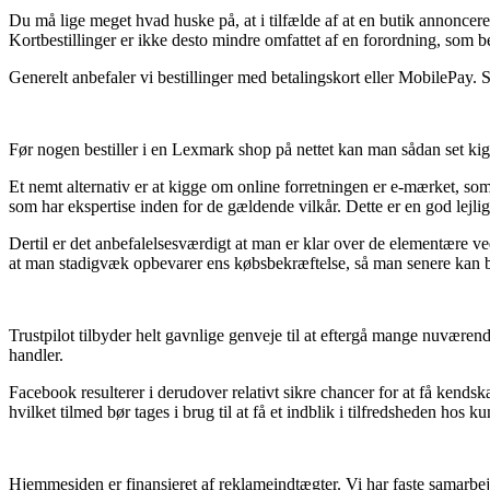
Du må lige meget hvad huske på, at i tilfælde af at en butik annoncerer 
Kortbestillinger er ikke desto mindre omfattet af en forordning, som 
Generelt anbefaler vi bestillinger med betalingskort eller MobilePay. 
Før nogen bestiller i en Lexmark shop på nettet kan man sådan set kig
Et nemt alternativ er at kigge om online forretningen er e-mærket, som 
som har ekspertise inden for de gældende vilkår. Dette er en god lejligh
Dertil er det anbefalelsesværdigt at man er klar over de elementære ved
at man stadigvæk opbevarer ens købsbekræftelse, så man senere kan be
Trustpilot tilbyder helt gavnlige genveje til at eftergå mange nuvære
handler.
Facebook resulterer i derudover relativt sikre chancer for at få kendsk
hvilket tilmed bør tages i brug til at få et indblik i tilfredsheden hos k
Hjemmesiden er finansieret af reklameindtægter. Vi har faste samarbejde