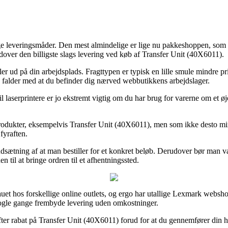
e leveringsmåder. Den mest almindelige er lige nu pakkeshoppen, som give
ver den billigste slags levering ved køb af Transfer Unit (40X6011).
ler ud på din arbejdsplads. Fragttypen er typisk en lille smule mindre pri
 og falder med at du befinder dig nærved webbutikkens arbejdslager.
l laserprintere er jo ekstremt vigtig om du har brug for varerne om et øj
odukter, eksempelvis Transfer Unit (40X6011), men som ikke desto mindre
fyraften.
rudsætning af at man bestiller for et konkret beløb. Derudover bør man 
 til at bringe ordren til et afhentningssted.
auet hos forskellige online outlets, og ergo har utallige Lexmark webshop
nogle gange frembyde levering uden omkostninger.
fter rabat på Transfer Unit (40X6011) forud for at du gennemfører din ha