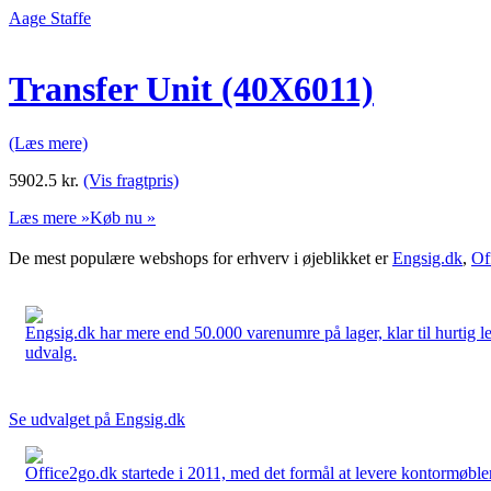
Aage Staffe
Transfer Unit (40X6011)
(Læs mere)
5902.5
kr.
(Vis fragtpris)
Læs mere »
Køb nu »
De mest populære webshops for erhverv i øjeblikket er
Engsig.dk
,
Of
Engsig.dk har mere end 50.000 varenumre på lager, klar til hurtig lev
udvalg.
Se udvalget på Engsig.dk
Office2go.dk startede i 2011, med det formål at levere kontormøbler