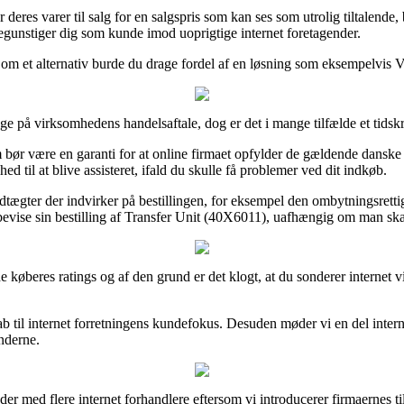
deres varer til salg for en salgspris som kan ses som utrolig tiltalende, 
begunstiger dig som kunde imod uoprigtige internet foretagender.
Som et alternativ burde du drage fordel af en løsning som eksempelvis Vi
ge på virksomhedens handelsaftale, dog er det i mange tilfælde et tids
bør være en garanti for at online firmaet opfylder de gældende danske re
ed til at blive assisteret, ifald du skulle få problemer ved dit indkøb.
tægter der indvirker på bestillingen, for eksempel den ombytningsrettigh
vise sin bestilling af Transfer Unit (40X6011), uafhængig om man skal 
nde køberes ratings og af den grund er det klogt, at du sonderer interne
ab til internet forretningens kundefokus. Desuden møder vi en del intern
underne.
r med flere internet forhandlere eftersom vi introducerer firmaernes til