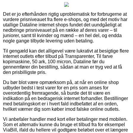
Det er jo efterhånden rigtig uproblematisk for forbrugerne at
vurdere prisniveauet fra flere e-shops, og med det motiv har
utallige Dataline internet shops fundet det uundgåeligt at
nedbringe prisniveauet på en række af deres varer – til
juniorer, samt til kvinder og mænd – en hel del, og endda
nogle gange tilbyde levering uden betaling.
Til gengæld kan det alligevel være lukrativt at besigtige flere
internet outlets efter tilbud på Transparenter, Til farve
kopimaskine, 50 ark, 100 micron, Dataline før du
gennemfører din bestilling, sådan at man er tryg ved at få
den prisbilligste pris.
Du bør blot være opmærksom på, at når en online shop
udbyder bedst i test varer for en pris som anses for
overordentlig fremragende, så burde det tit være en
indikation på en bedragerisk internet forhandler. Bestillinger
med betalingskort er i hvert fald indbefattet af en orden,
hvilket værner dig som køber imod falske online outlets.
Vi anbefaler handler med kort eller betalinger med mobilen.
Som et alternativ kunne du bruge et tilbud fra for eksempel
ViaBill, ifald du hellere vil godtgøre beløbet over et længere