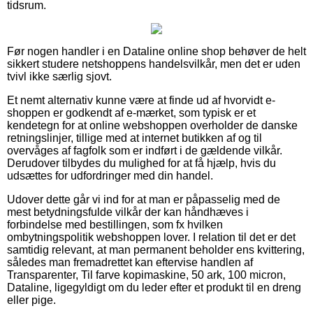
tidsrum.
Før nogen handler i en Dataline online shop behøver de helt
sikkert studere netshoppens handelsvilkår, men det er uden
tvivl ikke særlig sjovt.
Et nemt alternativ kunne være at finde ud af hvorvidt e-
shoppen er godkendt af e-mærket, som typisk er et
kendetegn for at online webshoppen overholder de danske
retningslinjer, tillige med at internet butikken af og til
overvåges af fagfolk som er indført i de gældende vilkår.
Derudover tilbydes du mulighed for at få hjælp, hvis du
udsættes for udfordringer med din handel.
Udover dette går vi ind for at man er påpasselig med de
mest betydningsfulde vilkår der kan håndhæves i
forbindelse med bestillingen, som fx hvilken
ombytningspolitik webshoppen lover. I relation til det er det
samtidig relevant, at man permanent beholder ens kvittering,
således man fremadrettet kan eftervise handlen af
Transparenter, Til farve kopimaskine, 50 ark, 100 micron,
Dataline, ligegyldigt om du leder efter et produkt til en dreng
eller pige.