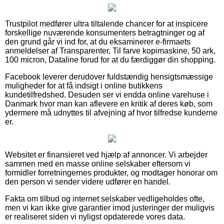
Trustpilot medfører ultra tiltalende chancer for at inspicere
forskellige nuværende konsumenters betragtninger og af
den grund går vi ind for, at du eksaminerer e-firmaets
anmeldelser af Transparenter, Til farve kopimaskine, 50 ark,
100 micron, Dataline forud for at du færdiggør din shopping.
Facebook leverer derudover fuldstændig hensigtsmæssige
muligheder for at få indsigt i online butikkens
kundetilfredshed. Desuden ser vi endda online varehuse i
Danmark hvor man kan aflevere en kritik af deres køb, som
ydermere må udnyttes til afvejning af hvor tilfredse kunderne
er.
Websitet er finansieret ved hjælp af annoncer. Vi arbejder
sammen med en masse online selskaber eftersom vi
formidler forretningernes produkter, og modtager honorar om
den person vi sender videre udfører en handel.
Fakta om tilbud og internet selskaber vedligeholdes ofte,
men vi kan ikke give garantier imod justeringer der muligvis
er realiseret siden vi nyligst opdaterede vores data.