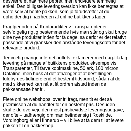
desværre et hak mere pebret, men endvidere temmelig
enkel. Den billigste leveringsversion kan ikke benægtes at
være selv at hente pakken, som jo forudsætter at du
opholder dig i nærheden af online butikkens lager.
Fragtperioden på Kontorartikler > Transparenter er
selvfølgelig rigtig bestemmende hvis man står og skal bruge
dine nye produkter inden for få dage, så derfor er det relativt
passende at vi gransker den anslåede leveringsdato for det
relevante produkt.
Temmelig mange internet outlets reklamerer med dag-til-dag
levering på mange af butikkens produkter, eksempelvis
Transparenter, Til farve kopimaskine, 50 ark, 100 micron,
Dataline, men husk at det afhænger af at bestillingen
fuldbyrdes tidligere end et bestemt tidspunkt, sådan at de
med sikkerhed kan nå at få ordren afsted inden de
pakkeansatte har fri.
Flere online webshops lover fri fragt, men tit er det så
præmissen at du handler for en bestemt pris. Desuden
skulle du overveje den mest prisbevidste leveringsudgave,
der ofte – uafhængig om man befinder sig i Roskilde,
Vordingborg eller Hinnerup – vil blive at få dem til at levere
pakken til en pakkeshop.