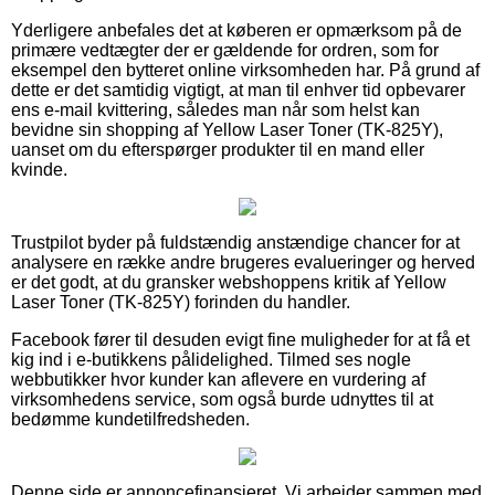
Yderligere anbefales det at køberen er opmærksom på de
primære vedtægter der er gældende for ordren, som for
eksempel den bytteret online virksomheden har. På grund af
dette er det samtidig vigtigt, at man til enhver tid opbevarer
ens e-mail kvittering, således man når som helst kan
bevidne sin shopping af Yellow Laser Toner (TK-825Y),
uanset om du efterspørger produkter til en mand eller
kvinde.
Trustpilot byder på fuldstændig anstændige chancer for at
analysere en række andre brugeres evalueringer og herved
er det godt, at du gransker webshoppens kritik af Yellow
Laser Toner (TK-825Y) forinden du handler.
Facebook fører til desuden evigt fine muligheder for at få et
kig ind i e-butikkens pålidelighed. Tilmed ses nogle
webbutikker hvor kunder kan aflevere en vurdering af
virksomhedens service, som også burde udnyttes til at
bedømme kundetilfredsheden.
Denne side er annoncefinansieret. Vi arbejder sammen med