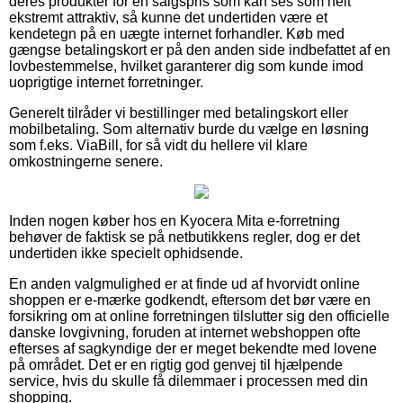
deres produkter for en salgspris som kan ses som helt
ekstremt attraktiv, så kunne det undertiden være et
kendetegn på en uægte internet forhandler. Køb med
gængse betalingskort er på den anden side indbefattet af en
lovbestemmelse, hvilket garanterer dig som kunde imod
uoprigtige internet forretninger.
Generelt tilråder vi bestillinger med betalingskort eller
mobilbetaling. Som alternativ burde du vælge en løsning
som f.eks. ViaBill, for så vidt du hellere vil klare
omkostningerne senere.
Inden nogen køber hos en Kyocera Mita e-forretning
behøver de faktisk se på netbutikkens regler, dog er det
undertiden ikke specielt ophidsende.
En anden valgmulighed er at finde ud af hvorvidt online
shoppen er e-mærke godkendt, eftersom det bør være en
forsikring om at online forretningen tilslutter sig den officielle
danske lovgivning, foruden at internet webshoppen ofte
efterses af sagkyndige der er meget bekendte med lovene
på området. Det er en rigtig god genvej til hjælpende
service, hvis du skulle få dilemmaer i processen med din
shopping.