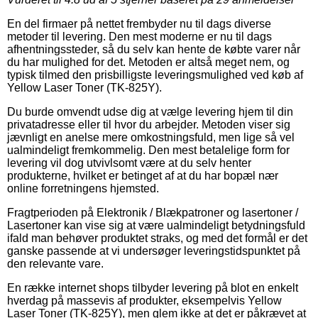
En del firmaer på nettet frembyder nu til dags diverse
metoder til levering. Den mest moderne er nu til dags
afhentningssteder, så du selv kan hente de købte varer når
du har mulighed for det. Metoden er altså meget nem, og
typisk tilmed den prisbilligste leveringsmulighed ved køb af
Yellow Laser Toner (TK-825Y).
Du burde omvendt udse dig at vælge levering hjem til din
privatadresse eller til hvor du arbejder. Metoden viser sig
jævnligt en anelse mere omkostningsfuld, men lige så vel
ualmindeligt fremkommelig. Den mest betalelige form for
levering vil dog utvivlsomt være at du selv henter
produkterne, hvilket er betinget af at du har bopæl nær
online forretningens hjemsted.
Fragtperioden på Elektronik / Blækpatroner og lasertoner /
Lasertoner kan vise sig at være ualmindeligt betydningsfuld
ifald man behøver produktet straks, og med det formål er det
ganske passende at vi undersøger leveringstidspunktet på
den relevante vare.
En række internet shops tilbyder levering på blot en enkelt
hverdag på massevis af produkter, eksempelvis Yellow
Laser Toner (TK-825Y), men glem ikke at det er påkrævet at