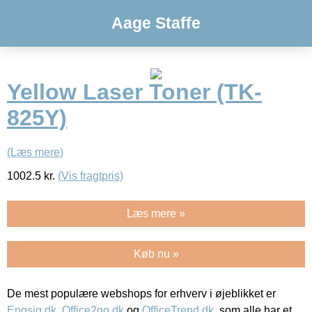
Aage Staffe
Yellow Laser Toner (TK-
825Y)
(Læs mere)
1002.5
kr.
(Vis fragtpris)
Læs mere »
Køb nu »
De mest populære webshops for erhverv i øjeblikket er
Engsig.dk
,
Office2go.dk
og
OfficeTrend.dk
, som alle har et