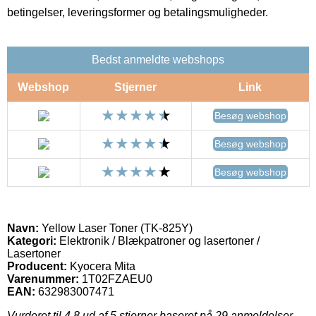
betingelser, leveringsformer og betalingsmuligheder.
Bedst anmeldte webshops
Webshop
Stjerner
Link
Besøg webshop
Besøg webshop
Besøg webshop
Navn:
Yellow Laser Toner (TK-825Y)
Kategori:
Elektronik / Blækpatroner og lasertoner /
Lasertoner
Producent:
Kyocera Mita
Varenummer:
1T02FZAEU0
EAN:
632983007471
Vurderet til
4.8
ud af 5 stjerner baseret på
29
anmeldelser