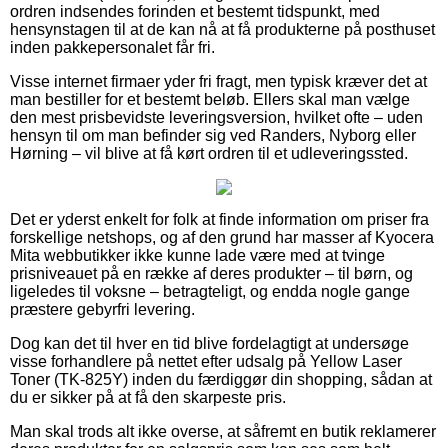
ordren indsendes forinden et bestemt tidspunkt, med
hensynstagen til at de kan nå at få produkterne på posthuset
inden pakkepersonalet får fri.
Visse internet firmaer yder fri fragt, men typisk kræver det at
man bestiller for et bestemt beløb. Ellers skal man vælge
den mest prisbevidste leveringsversion, hvilket ofte – uden
hensyn til om man befinder sig ved Randers, Nyborg eller
Hørning – vil blive at få kørt ordren til et udleveringssted.
Det er yderst enkelt for folk at finde information om priser fra
forskellige netshops, og af den grund har masser af Kyocera
Mita webbutikker ikke kunne lade være med at tvinge
prisniveauet på en række af deres produkter – til børn, og
ligeledes til voksne – betragteligt, og endda nogle gange
præstere gebyrfri levering.
Dog kan det til hver en tid blive fordelagtigt at undersøge
visse forhandlere på nettet efter udsalg på Yellow Laser
Toner (TK-825Y) inden du færdiggør din shopping, sådan at
du er sikker på at få den skarpeste pris.
Man skal trods alt ikke overse, at såfremt en butik reklamerer