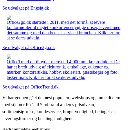
Se udvalget på Engsig.dk
Office2go.dk startede i 2011, med det formål at levere
kontormøbler til meget konkurrencedygtige priser, leveret med
det samme og med den bedste service i branchen. Klik her for
at se deres udvalg.
Se udvalget på Office2go.dk
OfficeTrend.dk tilbyder mere end 4.000 unikke produkter. De
har et bredt udvalg af elektronik, emballage, etiketter og
mærker, kontorartikler, hobby, skolestart, gæstebøger og foto,
tasker m.m. Klik her for at se deres udvalg.
Se udvalget på OfficeTrend.dk
Vi har gennemgået de mest populære webshops og anmeldt dem
med stjerner fra 1 til 5 ud fra bl.a. deres prisniveau,
sortimentstørrelse, kundeservice, brugervenlighed, betingelser,
leveringsformer og betalingsmuligheder.
Bedst anmeldte webshops