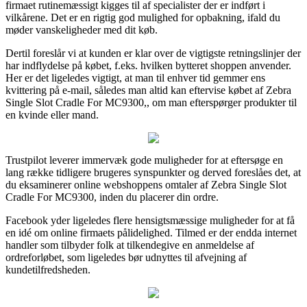
firmaet rutinemæssigt kigges til af specialister der er indført i
vilkårene. Det er en rigtig god mulighed for opbakning, ifald du
møder vanskeligheder med dit køb.
Dertil foreslår vi at kunden er klar over de vigtigste retningslinjer der
har indflydelse på købet, f.eks. hvilken bytteret shoppen anvender.
Her er det ligeledes vigtigt, at man til enhver tid gemmer ens
kvittering på e-mail, således man altid kan eftervise købet af Zebra
Single Slot Cradle For MC9300,, om man efterspørger produkter til
en kvinde eller mand.
Trustpilot leverer immervæk gode muligheder for at eftersøge en
lang række tidligere brugeres synspunkter og derved foreslåes det, at
du eksaminerer online webshoppens omtaler af Zebra Single Slot
Cradle For MC9300, inden du placerer din ordre.
Facebook yder ligeledes flere hensigtsmæssige muligheder for at få
en idé om online firmaets pålidelighed. Tilmed er der endda internet
handler som tilbyder folk at tilkendegive en anmeldelse af
ordreforløbet, som ligeledes bør udnyttes til afvejning af
kundetilfredsheden.