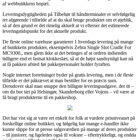
af webbutikkens bopæl.
Leveringsdygtigheden på Tilbehør til håndterminaler er selvfølgelig
ret afgørende i tilfælde af at du skal bruge produktet om et øjeblik,
så af den grund er det rimelig aktuelt at vi efterser det estimerede
leveringstidspunkt for det aktuelle produkt.
De fleste online varehuse garanterer 1 hverdags levering på mange
af butikkens produkter, eksempelvis Zebra Single Slot Cradle For
MC9300,, men glem ikke at det betinges af at ordren indsendes
tidligere end et fastsat klokkeslæt, så at de højst sandsynligt kan nå
at få pakken afsted før pakkepersonalet holder fyraften.
Nogle internet forretninger byder på gratis levering, men i de fleste
tilfælde er det påkrævet at man bestiller for en præcis sum.
Derudover skal man snuppe den billigste leveringsudgave, der tit –
om du bor tæt på Helsingør, Skanderborg eller Vojens – vil være at
få bragt produkterne til en pakkeshop.
Det har vist sig at være ret enkelt for folk at vurdere prisniveauet på
forskellige online butikker, og følgelig har mange e-handler ikke
kunne slippe for at presse salgsværdien på mange af deres produkter
– til juniorer, og ligeledes også til voksne – eftertrykkeligt, og endda