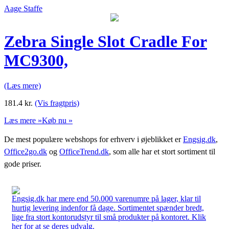
Aage Staffe
Zebra Single Slot Cradle For
MC9300,
(Læs mere)
181.4
kr.
(Vis fragtpris)
Læs mere »
Køb nu »
De mest populære webshops for erhverv i øjeblikket er
Engsig.dk
,
Office2go.dk
og
OfficeTrend.dk
, som alle har et stort sortiment til
gode priser.
Engsig.dk har mere end 50.000 varenumre på lager, klar til
hurtig levering indenfor få dage. Sortimentet spænder bredt,
lige fra stort kontorudstyr til små produkter på kontoret. Klik
her for at se deres udvalg.