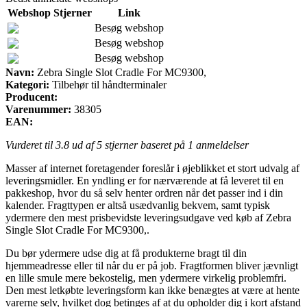
Webshop
Stjerner
Link
Besøg webshop
Besøg webshop
Besøg webshop
Navn:
Zebra Single Slot Cradle For MC9300,
Kategori:
Tilbehør til håndterminaler
Producent:
Varenummer:
38305
EAN:
Vurderet til
3.8
ud af 5 stjerner baseret på
1
anmeldelser
Masser af internet foretagender foreslår i øjeblikket et stort udvalg af
leveringsmidler. En yndling er for nærværende at få leveret til en
pakkeshop, hvor du så selv henter ordren når det passer ind i din
kalender. Fragttypen er altså usædvanlig bekvem, samt typisk
ydermere den mest prisbevidste leveringsudgave ved køb af Zebra
Single Slot Cradle For MC9300,.
Du bør ydermere udse dig at få produkterne bragt til din
hjemmeadresse eller til når du er på job. Fragtformen bliver jævnligt
en lille smule mere bekostelig, men ydermere virkelig problemfri.
Den mest letkøbte leveringsform kan ikke benægtes at være at hente
varerne selv, hvilket dog betinges af at du opholder dig i kort afstand