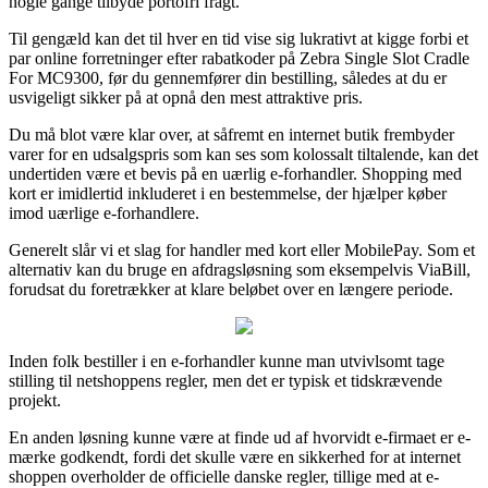
nogle gange tilbyde portofri fragt.
Til gengæld kan det til hver en tid vise sig lukrativt at kigge forbi et
par online forretninger efter rabatkoder på Zebra Single Slot Cradle
For MC9300, før du gennemfører din bestilling, således at du er
usvigeligt sikker på at opnå den mest attraktive pris.
Du må blot være klar over, at såfremt en internet butik frembyder
varer for en udsalgspris som kan ses som kolossalt tiltalende, kan det
undertiden være et bevis på en uærlig e-forhandler. Shopping med
kort er imidlertid inkluderet i en bestemmelse, der hjælper køber
imod uærlige e-forhandlere.
Generelt slår vi et slag for handler med kort eller MobilePay. Som et
alternativ kan du bruge en afdragsløsning som eksempelvis ViaBill,
forudsat du foretrækker at klare beløbet over en længere periode.
Inden folk bestiller i en e-forhandler kunne man utvivlsomt tage
stilling til netshoppens regler, men det er typisk et tidskrævende
projekt.
En anden løsning kunne være at finde ud af hvorvidt e-firmaet er e-
mærke godkendt, fordi det skulle være en sikkerhed for at internet
shoppen overholder de officielle danske regler, tillige med at e-