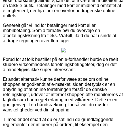
virker uforståeligt attraktiv, kan det ofte være en indikation på
en falsk e-butik. Betalinger med kort er imidlertid omfattet af
et reglement, der hjælper en overfor bedrageriske online
outlets.
Generelt går vi ind for betalinger med kort eller
mobilbetaling. Som alternativ bør du overveje en
afbetalingsløsning fra f.eks. ViaBill, ifald du har i sinde at
afdrage regningen over flere uger.
Forud for at folk bestiller på en e-forhandler burde de reelt
studere virksomhedens forretningsbetingelser, dog er det
almindeligvis ikke super interessant.
Et andet alternativ kunne derfor være at se om online
shoppen er godkendt af e-mærket, siden det typisk er en
antydning af at online forretningen forstår de danske
retningslinjer, udover at internet shoppen ofte monitoreres af
fagfolk som har meget erfaring med vilkårene. Dette er en
god genvej til en håndsrækning, for så vidt du møder
vanskeligheder ved din shopping.
Tilmed er det smart at du er sat ind i de grundlæggende
reglementer der influerer på ordren, til eksempel den