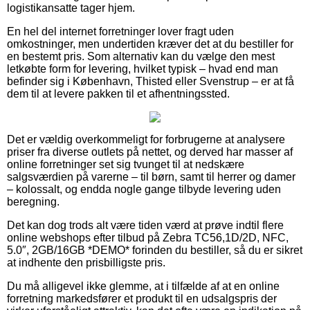
logistikansatte tager hjem.
En hel del internet forretninger lover fragt uden
omkostninger, men undertiden kræver det at du bestiller for
en bestemt pris. Som alternativ kan du vælge den mest
letkøbte form for levering, hvilket typisk – hvad end man
befinder sig i København, Thisted eller Svenstrup – er at få
dem til at levere pakken til et afhentningssted.
Det er vældig overkommeligt for forbrugerne at analysere
priser fra diverse outlets på nettet, og derved har masser af
online forretninger set sig tvunget til at nedskære
salgsværdien på varerne – til børn, samt til herrer og damer
– kolossalt, og endda nogle gange tilbyde levering uden
beregning.
Det kan dog trods alt være tiden værd at prøve indtil flere
online webshops efter tilbud på Zebra TC56,1D/2D, NFC,
5.0″, 2GB/16GB *DEMO* forinden du bestiller, så du er sikret
at indhente den prisbilligste pris.
Du må alligevel ikke glemme, at i tilfælde af at en online
forretning markedsfører et produkt til en udsalgspris der