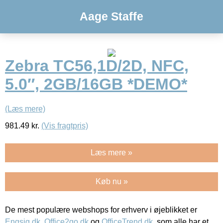
Aage Staffe
Zebra TC56,1D/2D, NFC,
5.0″, 2GB/16GB *DEMO*
(Læs mere)
981.49
kr.
(Vis fragtpris)
Læs mere »
Køb nu »
De mest populære webshops for erhverv i øjeblikket er
Engsig.dk
,
Office2go.dk
og
OfficeTrend.dk
, som alle har et