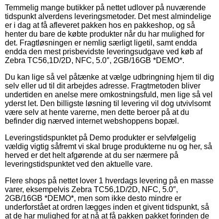
Temmelig mange butikker på nettet udlover på nuværende
tidspunkt alverdens leveringsmetoder. Det mest almindelige
er i dag at få afleveret pakken hos en pakkeshop, og så
henter du bare de købte produkter når du har mulighed for
det. Fragtløsningen er nemlig særligt ligetil, samt endda
endda den mest prisbevidste leveringsudgave ved køb af
Zebra TC56,1D/2D, NFC, 5.0″, 2GB/16GB *DEMO*.
Du kan lige så vel påtænke at vælge udbringning hjem til dig
selv eller ud til dit arbejdes adresse. Fragtmetoden bliver
undertiden en anelse mere omkostningsfuld, men lige så vel
yderst let. Den billigste løsning til levering vil dog utvivlsomt
være selv at hente varerne, men dette beroer på at du
befinder dig nærved internet webshoppens bopæl.
Leveringstidspunktet på Demo produkter er selvfølgelig
vældig vigtig såfremt vi skal bruge produkterne nu og her, så
herved er det helt afgørende at du ser nærmere på
leveringstidspunktet ved den aktuelle vare.
Flere shops på nettet lover 1 hverdags levering på en masse
varer, eksempelvis Zebra TC56,1D/2D, NFC, 5.0″,
2GB/16GB *DEMO*, men som ikke desto mindre er
underforstået at ordren lægges inden et givent tidspunkt, så
at de har mulighed for at nå at få pakken pakket forinden de