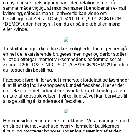
ombytningsret netshoppen har. I den relation er det på
samme måde vigtigt, at man permanent beholder sin e-mail
kvittering, således man til enhver tid kan vidne om
bestillingen af Zebra TC56,1D/2D, NFC, 5.0″, 2GB/16GB
*DEMO*, uden hensyn til om du er på indkøb til en mand
eller kvinde.
Trustpilot bringer dig ultra sikre muligheder for at gennemgå
en hel del eksisterende brugeres meninger og derfor støtter
vi, at du eftergår internet virksomhedens bedømmelser af
Zebra TC56,1D/2D, NFC, 5.0″, 2GB/16GB *DEMO* forinden
du lægger din bestilling.
Facebook fører til for øvrigt immervæk fordelagtige løsninger
til at få et kig ind i e-shoppens kundetilfredshed. Her er der
en række internet forhandlere hvor folk kan tilkendegive en
omtale af købsoplevelsen, hvilket lige så vel kan benyttes til
at tage stilling til kundernes tilfredshed.
Hjemmesiden er finansieret af reklamer. Vi samarbejder med
en stribe internet varehuse hvori vi formidler butikkernes
tilbud, og modtager honorar under forudsætning af at den